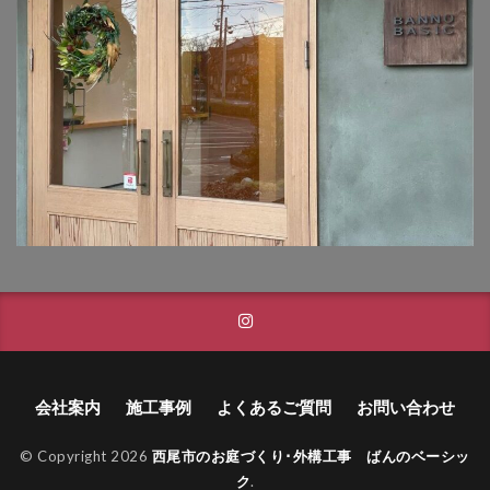
TM9
YKK ヴェクター
YKK エクステリアポスト G3型
YKK エクステリアポスト T10型
YKK エクステリアポスト T11型
YKK エクステリアポスト T9型
YKK エフルージュ
YKK エフルージュ FIRST
YKK ガーデン倶楽部 スタンダードフェンス
YKK シンプルモダン
YKK リウッドデッキ200
YKK リレーリア
YKK ルシアスウォール
YKK ルシアスフェンス
YKK ルシアスポストユニット SD02型
会社案内
施工事例
よくあるご質問
お問い合わせ
アドヴァン オーシャンストーン
アマゾンジャラ
イナバ物置 ガレーディア
© Copyright 2026
西尾市のお庭づくり･外構工事 ばんのベーシッ
イナバ物置 タイヤストッカー
ク
.