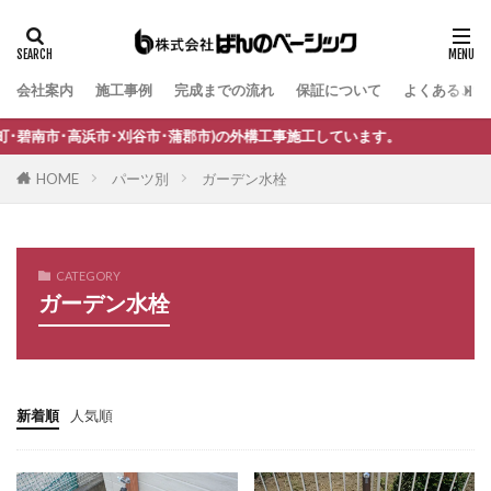
ワークショップ
三協アルミ G1-R
三協アルミ STB-MN型
三協アルミ SWE型
会社案内
施工事例
完成までの流れ
保証について
よくあるご質
タグ
三協アルミ U.スタイル アゼスト
三協アルミ ガラス
B-Life.s Bウッドスタイル
B-Life.s ジョグストーン
刈谷市･蒲郡市)の外構工事施工しています。
三協アルミ コレット
三協アルミ スカイリード
B-Life.s スティックボーダー
三協アルミ ステイム
三協アルミ ダブルフェース
HOME
パーツ別
ガーデン水栓
B-Life.s ロートアイアンサイン
Dea's Garden A-07
三協アルミ ニュータウンリード
三協アルミ パレオ
Dea'sGarden A-03
Dea'sGarden C-13
三協アルミ ファノーバ2
三協アルミ ファンセル
Dea'sGarden アルモ
Dea'sGarden アンジュ
CATEGORY
三協アルミ フォーグ
三協アルミ フレムスClassic
ガーデン水栓
Dea'sGarden カンナミニ
Dea'sGarden スタッコU
三協アルミ フレムスLight
三協アルミ モデアⅡ
Dea'sGarden ディーズシェッド カンナ
三協アルミ レジリア門扉
三協アルミ 埋込ポスト
Dea'sGarden プロバンス
Dea'sGarden ポーチ
三協アルミ 壁付ポスト SMA型
中国御影石
ECOMOC エコモックフェンス
Kターフ
新着順
人気順
丸三タカギ ステージ
井上定㈱ シャドウ
LIXIL アーキフィールド
LIXIL アーキフラン
井上定㈱ モダン塀
四国化成 FDフェンス
LIXIL アクシィ1型
LIXIL アクシィ2型
四国化成 スタックライン
四国化成 ファンデッキHG