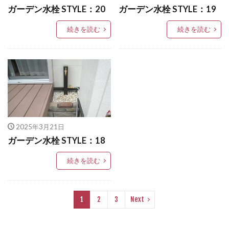
ガーデン水栓 STYLE：20
ガーデン水栓 STYLE：19
OnlyOne ヴァリオネオ
美濃クラフト ステンレス切文字
OnlyOne ヴェリータヌーボS
続きを読む
続きを読む
美濃クラフト タイル
OnlyOne ウォールマウントライト
美濃クラフト タイル+ステンレス
OnlyOne エッジネームプレート
美濃クラフト バールミ
美濃クラフト パウゼ
OnlyOne カーストップバー
OnlyOne クーリエ
美濃クラフト パスト
美濃クラフト ミール
OnlyOne サブレ
OnlyOne シャーポ
美濃クラフト モデスト
美濃クラフト ルミライン
OnlyOne ショーケース エントランスユニット
美濃クラフト 素焼き陶器 TN-43
OnlyOne ショーケース専用ボーノ
2025年3月21日
美濃クラフト 鋳物文字
高麗
ガーデン水栓 STYLE：18
OnlyOne シンプルフレーム フロントネームプレート
検索
OnlyOne シンライト
続きを読む
OnlyOne スマートポール セレクト
OnlyOne セレーノ
OnlyOne ティンバー
1
2
3
Next
OnlyOne テンピオ
OnlyOne ナミプラス アール
OnlyOne ニューヨークスタイル