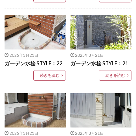
LIXIL ネクストポスト
LIXIL ネスカ
東洋工業 ブリックポール
東洋工業 ポルフストーン
LIXIL ハイサモア
LIXIL フーゴ
東洋工業 リプノ
東洋工業 レイルスリーパーラフト
LIXIL ファンクションユニット アクシィ
東洋工業 口金MS型
東洋工業 大谷
洗い出し
LIXIL ファンクションユニット ウィルモダン
福彫 ステンレス切文字
福彫 ニューブラスアイアン
LIXIL フェンスAB
LIXIL ブラケットウォールライト
美濃クラフト Line-s
2025年3月21日
2025年3月21日
LIXIL プラスG
LIXIL プレスタフェンス
美濃クラフト アイアンクラフト
ガーデン水栓 STYLE：22
ガーデン水栓 STYLE：21
LIXIL プレミエス
LIXIL プログコートフェンス
美濃クラフト エンシェント
LIXIL ベルニューズ
LIXIL ラフィーネ門扉
続きを読む
続きを読む
美濃クラフト カリーノ･ピュア
LIXIL ワイドシャッターS
LIXIL 切文字サイン
美濃クラフト スーパーステンレス切文字
LIXIL 横型ポストP-1型
LIXIL 樹ら楽ステージ
美濃クラフト スタンダード SN-1
LIXIL 機能門柱FS
LIXIL 機能門柱FW
美濃クラフト ステディ AS-11
LIXIL 美彩 マリンライト
LIXIL 表札灯
美濃クラフト ステラルーチェ
LIXIL 門柱灯
LIXIL 開き門扉AB
美濃クラフト ステンレス シャイン
OnlyOne アートモザイクスクエア
2025年3月21日
2025年3月21日
美濃クラフト ステンレス リファイン