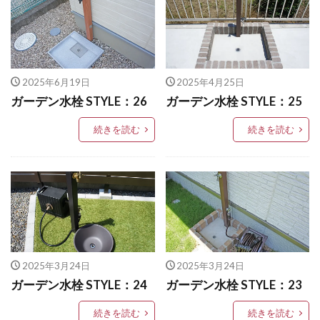
LIXIL アメリカンフェンス
四国化成 フェアポート
四国化成 マイポートneo
LIXIL アルファベットサイン
四国化成 マイポートNext
LIXIL アルメッシュフェンス
四国化成 マイポートOrigin
四国化成 マイポートⅤ
2025年6月19日
2025年4月25日
LIXIL ウィンスリーポート
LIXIL ウォールスクリーン
四国化成 リンクストーン
国産中古枕木
ガーデン水栓 STYLE：26
ガーデン水栓 STYLE：25
LIXIL ウォールスクリーンファンクション門袖
姫高麗
感謝祭
新井窯業 フィウミⅡ
続きを読む
続きを読む
LIXIL エクスポスト
LIXIL エクスポスト プレイン
朝日スチール PCフェンス
LIXIL エススライド
LIXIL ガーデンルームGF
東洋工業 ヴィンテージウッドスリーパーペイブライト
LIXIL カーポートSC
LIXIL ガラスサイン
東洋工業 オークルストーン
東洋工業 カルナ
LIXIL グレイスランド
LIXIL コートラインⅡ
東洋工業 コテージパン
東洋工業 コテージポール
LIXIL ココマ
LIXIL サイモン
LIXIL サニージュ
東洋工業 コルテオシリーズ シプレ
LIXIL サニーブリーズフェンス
LIXIL ジーマ
東洋工業 シェルテ
東洋工業 スギーペイブ
2025年3月24日
2025年3月24日
LIXIL スタイルコート
LIXIL ステンレスサイン
東洋工業 ステンシンクパン
東洋工業 ダルストーン
ガーデン水栓 STYLE：24
ガーデン水栓 STYLE：23
LIXIL スマート宅配ポスト
東洋工業 ナルルポール
東洋工業 ハイブリック
続きを読む
続きを読む
LIXIL デザイナーズパーツ 枕木材
東洋工業 ピンコロ
東洋工業 ブリックパン