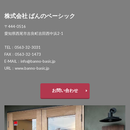
OnlyOne ネットペブル
OnlyOne ノイエキューブ
株式会社 ばんのベーシック
OnlyOne パーサス
OnlyOne パーサスネオ
OnlyOne ピース カラフル
OnlyOne フィール
〒444-0516
愛知県西尾市吉良町吉田西中浜2-1
OnlyOne フォレストヒルズガーデンライト
OnlyOne フォレストヒルズネームプレート
TEL：0563-32-3031
OnlyOne ブランツ
OnlyOne ブリーズブリック
FAX：0563-32-1473
E-MAIL：info@banno-basic.jp
OnlyOne ブリックスネーム
OnlyOne ブリッツ
URL：www.banno-basic.jp
OnlyOne ベルダ
OnlyOne ポストカバー
OnlyOne モデルノ プラスエフ
OnlyOne モデルノW
お問い合わせ
OnlyOne モデルノX ライン
OnlyOne ラ･クローヌ スクエア ライト
OnlyOne ラッセルポスト
OnlyOne ルート
OnlyOne 和錆
OnlyOne 真鍮製ポーチライト
OnlyOne 金彩水鉢
Penne DESIGN
STターフ