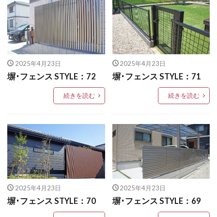
東洋工業 シェルテ
東洋工業 スギーペイブ
LIXIL ネクストポスト
LIXIL ネスカ
東洋工業 ステンシンクパン
東洋工業 ダルストーン
LIXIL ハイサモア
LIXIL フーゴ
東洋工業 ナルルポール
東洋工業 ハイブリック
LIXIL ファンクションユニット アクシィ
東洋工業 ピンコロ
東洋工業 ブリックパン
LIXIL ファンクションユニット ウィルモダン
2025年4月23日
2025年4月23日
東洋工業 ブリックポール
東洋工業 ポルフストーン
LIXIL フェンスAB
LIXIL ブラケットウォールライト
塀･フェンス STYLE：72
塀･フェンス STYLE：71
東洋工業 リプノ
東洋工業 レイルスリーパーラフト
LIXIL プラスG
LIXIL プレスタフェンス
続きを読む
続きを読む
東洋工業 口金MS型
東洋工業 大谷
洗い出し
LIXIL プレミエス
LIXIL プログコートフェンス
福彫 ステンレス切文字
福彫 ニューブラスアイアン
LIXIL ベルニューズ
LIXIL ラフィーネ門扉
美濃クラフト Line-s
LIXIL ワイドシャッターS
LIXIL 切文字サイン
美濃クラフト アイアンクラフト
LIXIL 横型ポストP-1型
LIXIL 樹ら楽ステージ
美濃クラフト エンシェント
LIXIL 機能門柱FS
LIXIL 機能門柱FW
美濃クラフト カリーノ･ピュア
LIXIL 美彩 マリンライト
LIXIL 表札灯
2025年4月23日
2025年4月23日
美濃クラフト スーパーステンレス切文字
LIXIL 門柱灯
LIXIL 開き門扉AB
塀･フェンス STYLE：70
塀･フェンス STYLE：69
美濃クラフト スタンダード SN-1
OnlyOne アートモザイクスクエア