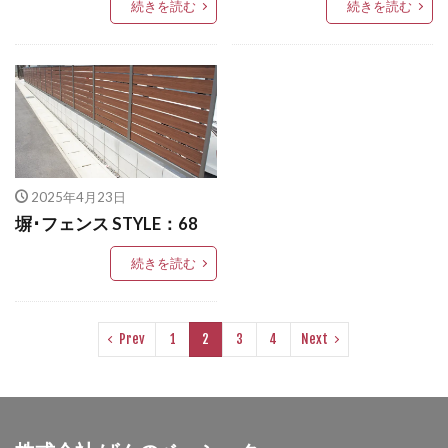
美濃クラフト ステディ AS-11
続きを読む
続きを読む
OnlyOne ヴァリオネオ
美濃クラフト ステラルーチェ
OnlyOne ヴェリータヌーボS
美濃クラフト ステンレス シャイン
OnlyOne ウォールマウントライト
美濃クラフト ステンレス リファイン
OnlyOne エッジネームプレート
美濃クラフト ステンレス切文字
OnlyOne カーストップバー
OnlyOne クーリエ
美濃クラフト タイル
OnlyOne サブレ
OnlyOne シャーポ
美濃クラフト タイル+ステンレス
2025年4月23日
OnlyOne ショーケース エントランスユニット
塀･フェンス STYLE：68
美濃クラフト バールミ
美濃クラフト パウゼ
OnlyOne ショーケース専用ボーノ
美濃クラフト パスト
美濃クラフト ミール
続きを読む
OnlyOne シンプルフレーム フロントネームプレート
美濃クラフト モデスト
美濃クラフト ルミライン
OnlyOne シンライト
美濃クラフト 素焼き陶器 TN-43
Prev
1
2
3
4
Next
OnlyOne スマートポール セレクト
美濃クラフト 鋳物文字
高麗
OnlyOne セレーノ
OnlyOne ティンバー
OnlyOne テンピオ
OnlyOne ナミプラス アール
検索
OnlyOne ニューヨークスタイル