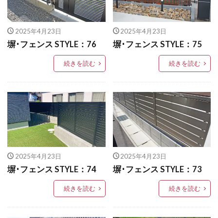
三協アルミ 壁付ポスト SMA型
中国御影石
LIXIL アメリカンフェンス
丸三タカギ ステージ
井上定㈱ シャドウ
LIXIL アルファベットサイン
2025年4月23日
2025年4月23日
井上定㈱ モダン塀
四国化成 FDフェンス
LIXIL アルメッシュフェンス
塀･フェンス STYLE：76
塀･フェンス STYLE：75
四国化成 スタックライン
四国化成 ファンデッキHG
LIXIL ウィンスリーポート
LIXIL ウォールスクリーン
続きを読む
続きを読む
四国化成 フェアポート
四国化成 マイポートneo
LIXIL ウォールスクリーンファンクション門袖
四国化成 マイポートNext
LIXIL エクスポスト
LIXIL エクスポスト プレイン
四国化成 マイポートOrigin
四国化成 マイポートⅤ
LIXIL エススライド
LIXIL ガーデンルームGF
四国化成 リンクストーン
国産中古枕木
LIXIL カーポートSC
LIXIL ガラスサイン
姫高麗
感謝祭
新井窯業 フィウミⅡ
LIXIL グレイスランド
LIXIL コートラインⅡ
朝日スチール PCフェンス
LIXIL ココマ
LIXIL サイモン
LIXIL サニージュ
2025年4月23日
2025年4月23日
東洋工業 ヴィンテージウッドスリーパーペイブライト
LIXIL サニーブリーズフェンス
LIXIL ジーマ
塀･フェンス STYLE：74
塀･フェンス STYLE：73
東洋工業 オークルストーン
東洋工業 カルナ
LIXIL スタイルコート
LIXIL ステンレスサイン
続きを読む
続きを読む
東洋工業 コテージパン
東洋工業 コテージポール
LIXIL スマート宅配ポスト
東洋工業 コルテオシリーズ シプレ
LIXIL デザイナーズパーツ 枕木材