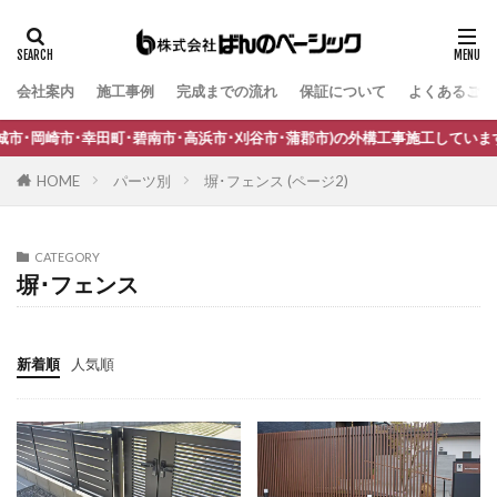
ユニソン 陶芸フォーセット
ユニソン 陶芸ポット セレス
ヨドコウ エスモ
ヨドコウ エルモ
ヨドコウ ラヴィージュⅢ
会社案内
施工事例
完成までの流れ
保証について
よくあるご質
タグ
リビエラ アルティカ
リフォーム工事
B-Life.s Bウッドスタイル
B-Life.s ジョグストーン
･碧南市･高浜市･刈谷市･蒲郡市)の外構工事施工しています。
ワークショップ
三協アルミ G1-R
B-Life.s スティックボーダー
HOME
パーツ別
塀･フェンス (ページ2)
三協アルミ STB-MN型
三協アルミ SWE型
B-Life.s ロートアイアンサイン
Dea's Garden A-07
三協アルミ U.スタイル アゼスト
三協アルミ ガラス
Dea'sGarden A-03
Dea'sGarden C-13
三協アルミ コレット
三協アルミ スカイリード
CATEGORY
Dea'sGarden アルモ
Dea'sGarden アンジュ
塀･フェンス
三協アルミ ステイム
三協アルミ ダブルフェース
Dea'sGarden カンナミニ
Dea'sGarden スタッコU
三協アルミ ニュータウンリード
三協アルミ パレオ
Dea'sGarden ディーズシェッド カンナ
三協アルミ ファノーバ2
三協アルミ ファンセル
新着順
人気順
Dea'sGarden プロバンス
Dea'sGarden ポーチ
三協アルミ フォーグ
三協アルミ フレムスClassic
ECOMOC エコモックフェンス
Kターフ
三協アルミ フレムスLight
三協アルミ モデアⅡ
LIXIL アーキフィールド
LIXIL アーキフラン
三協アルミ レジリア門扉
三協アルミ 埋込ポスト
LIXIL アクシィ1型
LIXIL アクシィ2型