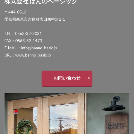
株式会社 ばんのベーシック
OnlyOne ネットペブル
OnlyOne ノイエキューブ
〒444-0516
OnlyOne パーサス
OnlyOne パーサスネオ
愛知県西尾市吉良町吉田西中浜2-1
OnlyOne ピース カラフル
OnlyOne フィール
TEL：0563-32-3031
OnlyOne フォレストヒルズガーデンライト
FAX：0563-32-1473
OnlyOne フォレストヒルズネームプレート
E-MAIL：info@banno-basic.jp
OnlyOne ブランツ
OnlyOne ブリーズブリック
URL：www.banno-basic.jp
OnlyOne ブリックスネーム
OnlyOne ブリッツ
OnlyOne ベルダ
OnlyOne ポストカバー
お問い合わせ
OnlyOne モデルノ プラスエフ
OnlyOne モデルノW
OnlyOne モデルノX ライン
OnlyOne ラ･クローヌ スクエア ライト
OnlyOne ラッセルポスト
OnlyOne ルート
OnlyOne 和錆
OnlyOne 真鍮製ポーチライト
OnlyOne 金彩水鉢
Penne DESIGN
STターフ