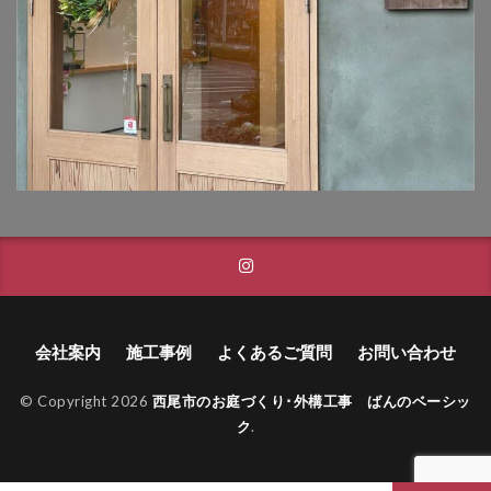
TM9
YKK ヴェクター
YKK エクステリアポスト G3型
YKK エクステリアポスト T10型
YKK エクステリアポスト T11型
YKK エクステリアポスト T9型
YKK エフルージュ
YKK エフルージュ FIRST
YKK ガーデン倶楽部 スタンダードフェンス
YKK シンプルモダン
YKK リウッドデッキ200
YKK リレーリア
YKK ルシアスウォール
YKK ルシアスフェンス
会社案内
施工事例
よくあるご質問
お問い合わせ
YKK ルシアスポストユニット SD02型
© Copyright 2026
西尾市のお庭づくり･外構工事 ばんのベーシッ
アドヴァン オーシャンストーン
アマゾンジャラ
ク
.
イナバ物置 ガレーディア
イナバ物置 タイヤストッカー