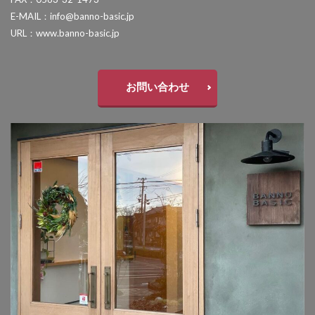
LIXIL ネクストポスト
LIXIL ネスカ
E-MAIL：info@banno-basic.jp
ユーロ物置 バイシクルキューブ
URL：www.banno-basic.jp
LIXIL ハイサモア
LIXIL フーゴ
ユーロ物置 フロントエントリー
LIXIL ファンクションユニット アクシィ
ユニソン アッピア[ai]
ユニソン アンテ
LIXIL ファンクションユニット ウィルモダン
ユニソン ヴィコ
ユニソン ヴィコ スタンド
お問い合わせ
LIXIL フェンスAB
LIXIL ブラケットウォールライト
ユニソン ヴィルク
ユニソン ウインドゥグラス
LIXIL プラスG
LIXIL プレスタフェンス
ユニソン ウェルズウォール450
LIXIL プレミエス
LIXIL プログコートフェンス
ユニソン エコルトウォールライト
ユニソン オブリ
LIXIL ベルニューズ
LIXIL ラフィーネ門扉
ユニソン カッシア
ユニソン クペラ
LIXIL ワイドシャッターS
LIXIL 切文字サイン
ユニソン グラニスストーン
ユニソン グランデパン
LIXIL 横型ポストP-1型
LIXIL 樹ら楽ステージ
ユニソン クルム
ユニソン クレモナサークル
LIXIL 機能門柱FS
LIXIL 機能門柱FW
ユニソン クレモナストーン
LIXIL 美彩 マリンライト
LIXIL 表札灯
ユニソン クレモナスリム
LIXIL 門柱灯
LIXIL 開き門扉AB
ユニソン クレモナモザイク
ユニソン ケイト
OnlyOne アートモザイクスクエア
ユニソン ゴードンウォール450
ユニソン コラーナ