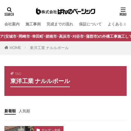
ジャービス商事 蛇口プレート
ジャワ鉄平
スタッフブログ
スノーホワイト
会社案内
施工事例
完成までの流れ
保証について
よくあるご質
タグ
セキスイデザインワークス ゼロフランジライト
B-Life.s Bウッドスタイル
B-Life.s ジョグストーン
タカショー アートポート
城市･岡崎市･幸田町･碧南市･高浜市･刈谷市･蒲郡市)の外構工事施工してい
B-Life.s スティックボーダー
タカショー エクスレッズウォールライト
HOME
東洋工業 ナルルポール
B-Life.s ロートアイアンサイン
Dea's Garden A-07
タカショー エバーアートウッドフェンス
Dea'sGarden A-03
Dea'sGarden C-13
タカショー エバーアートボード
Dea'sGarden アルモ
Dea'sGarden アンジュ
タカショー エバースクリーン
TAG
東洋工業 ナルルポール
Dea'sGarden カンナミニ
Dea'sGarden スタッコU
タカショー ガラスサイン
Dea'sGarden ディーズシェッド カンナ
タカショー シンプルシェード
Dea'sGarden プロバンス
Dea'sGarden ポーチ
タカショー セラウォール
ECOMOC エコモックフェンス
Kターフ
タカショー セラクラシック
新着順
人気順
LIXIL アーキフィールド
LIXIL アーキフラン
タカショー セラトップストーンタイル
LIXIL アクシィ1型
LIXIL アクシィ2型
タカショー セラレバンテ
ガーデン水栓