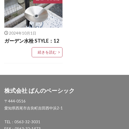
LIXIL アメリカンフェンス
タカショー タンモクウッド
LIXIL アルファベットサイン
タカショー デザインパネルⅡ
LIXIL アルメッシュフェンス
タカショー フレームポーチ
2024年10月1日
LIXIL ウィンスリーポート
LIXIL ウォールスクリーン
タカショー マリンライト
ガーデン水栓 STYLE：12
LIXIL ウォールスクリーンファンクション門袖
タカショー モクプラボード
続きを読む
LIXIL エクスポスト
LIXIL エクスポスト プレイン
タカショー モダンクラシックライト
LIXIL エススライド
LIXIL ガーデンルームGF
タカショー ロイヤルフェンス
LIXIL カーポートSC
LIXIL ガラスサイン
タクボ物置 Mr.ストックマン
LIXIL グレイスランド
LIXIL コートラインⅡ
トーシンコーポレーション unティーラ
株式会社 ばんのベーシック
LIXIL ココマ
LIXIL サイモン
LIXIL サニージュ
トーシンコーポレーション 胴長横水栓スミレハンドル
LIXIL サニーブリーズフェンス
LIXIL ジーマ
ニッタイ工業 フェアフェース
〒444-0516
LIXIL スタイルコート
LIXIL ステンレスサイン
愛知県西尾市吉良町吉田西中浜2-1
パナソニック LGW46149K
パナソニック コンボ
LIXIL スマート宅配ポスト
パナソニック ユーロバッグ
ボビ
ボビカーゴ
TEL：0563-32-3031
LIXIL デザイナーズパーツ 枕木材
ボンボビ
マックスノブロック ボン
FAX：0563-32-1473