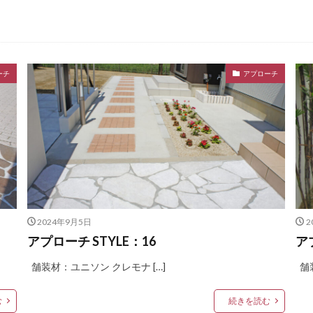
LIXIL プレスタフェンス
LIXIL プレミエス
LIXIL プログコートフェンス
LIXIL ラフィーネ門扉
LIXIL ワイドシャッターS
LIXIL 切文字サイン
-1型
LIXIL 樹ら楽ステージ
LIXIL 機能門柱FS
LIXIL 機能門柱FW
ーチ
アプローチ
ライト
LIXIL 表札灯
LIXIL 門柱灯
LIXIL 開き門扉AB
トモザイクスクエア
OnlyOne ヴァリオネオ
OnlyOne ヴェリータヌーボS
ールマウントライト
OnlyOne エッジネームプレート
OnlyOne カーストッ
OnlyOne サブレ
OnlyOne シャーポ
OnlyOne ショーケース 
ーケース専用ボーノ
OnlyOne シンプルフレーム フロントネームプレート
O
ートポール セレクト
OnlyOne セレーノ
OnlyOne ティンバー
OnlyO
ラス アール
OnlyOne ニューヨークスタイル
OnlyOne ネットペブル
2024年9月5日
2
キューブ
OnlyOne パーサス
OnlyOne パーサスネオ
OnlyOne ピ
アプローチ STYLE：16
ア
OnlyOne フォレストヒルズガーデンライト
OnlyOne フォレストヒ
舗装材：ユニソン クレモナ […]
舗装
OnlyOne ブリーズブリック
OnlyOne ブリックスネーム
OnlyO
OnlyOne ポストカバー
OnlyOne モデルノ プラスエフ
OnlyOne 
む
続きを読む
ノX ライン
OnlyOne ラ･クローヌ スクエア ライト
OnlyOne ラッセルポス