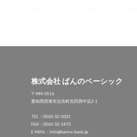
OnlyOne ルート
STターフ
TM
YKK エクステリア
YKK ガーデン倶
YKK ルシアスウォ
アドヴァン オー
イナバ物置 ダス
イナバ物置 フォル
株式会社 ばんのベーシック
エクスタイル アー
カーポート
〒444-0516
サンアイ岡本 セ
愛知県西尾市吉良町吉田西中浜2-1
スタッフブログ
TEL：0563-32-3031
タカショー エク
FAX：0563-32-1473
タカショー エバ
E-MAIL：info@banno-basic.jp
タカショー シン