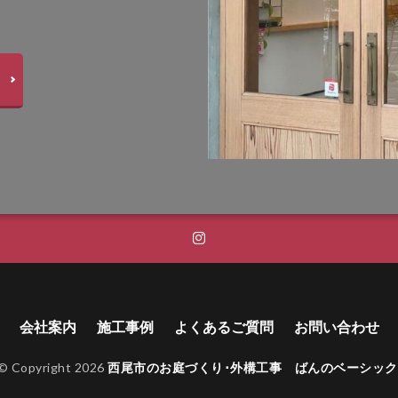
トップストーンタイル
タカショー セラレバンテ
タカショー タンモクウッ
インパネルⅡ
タカショー フレームポーチ
タカショー マリンライト
プラボード
タカショー モダンクラシックライト
タカショー ロイヤルフェ
ストックマン
トーシンコーポレーション unティーラ
ーション 胴長横水栓スミレハンドル
ニッタイ工業 フェアフェース
パナソ
ボ
パナソニック ユーロバッグ
ボビ
ボビカーゴ
ボンボビ
 ボン
ユーロ物置 バイシクルキューブ
ユーロ物置 フロントエントリー
i]
ユニソン アンテ
ユニソン ヴィコ
ユニソン ヴィコ スタンド
ドゥグラス
ユニソン ウェルズウォール450
ユニソン エコルトウォールラ
ユニソン カッシア
ユニソン クペラ
ユニソン グラニスストーン
パン
ユニソン クルム
ユニソン クレモナサークル
ユニソン クレモ
スリム
ユニソン クレモナモザイク
ユニソン ケイト
ユニソン ゴー
会社案内
施工事例
よくあるご質問
お問い合わせ
ユニソン コルディア
ユニソン シャインポット
ユニソン シャモテ
© Copyright 2026
西尾市のお庭づくり･外構工事 ばんのベーシック
タンド
ユニソン セーフティベガス透水
ユニソン ソイルレンガ
ユニ
ナブリック
ユニソン テラ
ユニソン ネオキャスティスタンド
ユニソ