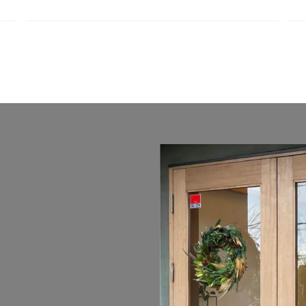
OnlyOne 和錆
OnlyOne 真鍮製ポーチライト
OnlyOne 金彩水鉢
9
YKK ヴェクター
YKK エクステリアポスト G3型
YKK エクステリ
ポスト T11型
YKK エクステリアポスト T9型
YKK エフルージュ
YK
楽部 スタンダードフェンス
YKK シンプルモダン
YKK リウッドデッキ200
ール
YKK ルシアスフェンス
YKK ルシアスポストユニット SD02型
シャンストーン
アマゾンジャラ
イナバ物置 ガレーディア
イナバ物
トボックス
イナバ物置 ナイソー
イナバ物置 ネクスタ
イナバ物置 
タ
イナバ物置 自転車置場 BFXタイプ
ウリン
エクスタイル アーバ
バンポールAD
エレント パークスワイド
エレント フォルテット
オ
キャンペーン
きらまつり
グローベン プラド/one
コイズミ照明 AU4
ッパンガレージ
ジャービス商事 アニマル蛇口
ジャービス商事 蛇口プレー
スノーホワイト
セキスイデザインワークス ゼロフランジライト
タ
スレッズウォールライト
タカショー エバーアートウッドフェンス
ーアートボード
タカショー エバースクリーン
タカショー ガラスサイン
プルシェード
タカショー セラウォール
タカショー セラクラシック