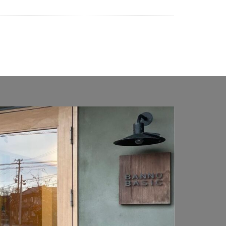
Penne DESIGN
アポスト T10型
K エフルージュ FIRST
YKK リレーリア
置 タイヤストッカー
バイク保管庫
ンフェンス
オムラ ジェラシカ
2402L
コラム
ト
ジャワ鉄平
カショー アートポート