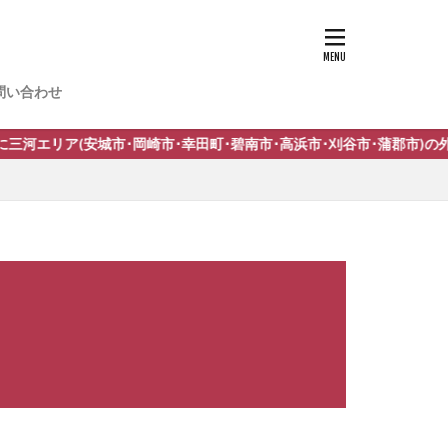
-13
問い合わせ
n スタッコU
･岡崎市･幸田町･碧南市･高浜市･刈谷市･蒲郡市)の外構工事施工して
トサイン
イン
 サニージュ
イン
IL ネスカ
イト