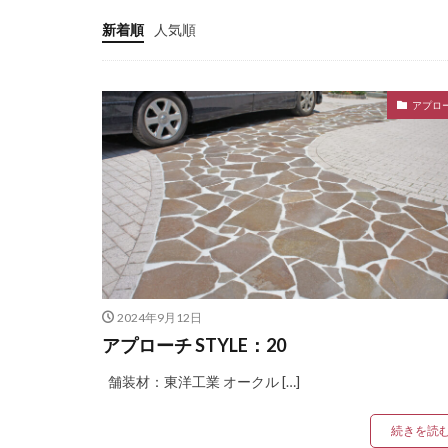
LIXIL プラスG
新着順
人気順
LIXIL ベルニューズ
LIXIL 横型ポストP
アプロ
LIXIL 美彩 マリン
OnlyOne アー
OnlyOne ウォ
OnlyOne クーリエ
OnlyOne ショ
OnlyOne スマ
OnlyOne ナミプ
2024年9月12日
OnlyOne ノイエ
アプローチ STYLE：20
OnlyOne フィール
舗装材：東洋工業 オークル […]
OnlyOne ブランツ
OnlyOne ベルダ
続きを読
OnlyOne モデル