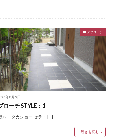
アプローチ
プバー
エントランスユニット
nlyOne シンライト
ne テンピオ
024年8月2日
ース カラフル
プローチ STYLE：1
ルズネームプレート
材：タカショー セラト […]
ne ブリッツ
モデルノW
続きを読む
ト