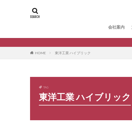
タグ
B-Life.s Bウッ
B-Life.s ロー
会社案内
Dea'sGarden ア
Dea'sGarden
ECOMOC エコ
HOME
東洋工業 ハイブリック
LIXIL アクシィ1型
LIXIL アルメッ
LIXIL ウォー
LIXIL エススライド
TAG
東洋工業 ハイブリック
LIXIL グレイスラ
LIXIL サニーブ
LIXIL スマート宅
LIXIL ハイサモア
LIXIL ファンク