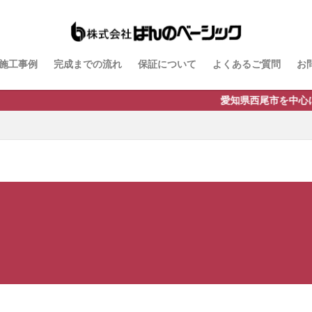
ドスタイル
B-Life.s ジョグストーン
B-Life.s スティックボーダー
トアイアンサイン
Dea's Garden A-07
Dea'sGarden A-03
Dea'sGarden C
施工事例
完成までの流れ
保証について
よくあるご質問
お
ルモ
Dea'sGarden アンジュ
Dea'sGarden カンナミニ
Dea'sGarde
 ディーズシェッド カンナ
Dea'sGarden プロバンス
Dea'sGarden ポーチ
愛知県西尾市を中心に三河エリア(安城市
モックフェンス
Kターフ
LIXIL アーキフィールド
LIXIL アーキフラン
LIXIL アクシィ2型
LIXIL アメリカンフェンス
LIXIL アルファベッ
シュフェンス
LIXIL ウィンスリーポート
LIXIL ウォールスクリーン
ルスクリーンファンクション門袖
LIXIL エクスポスト
LIXIL エクスポスト プレ
LIXIL ガーデンルームGF
LIXIL カーポートSC
LIXIL ガラスサイン
ンド
LIXIL コートラインⅡ
LIXIL ココマ
LIXIL サイモン
LIXIL
リーズフェンス
LIXIL ジーマ
LIXIL スタイルコート
LIXIL ステンレスサ
配ポスト
LIXIL デザイナーズパーツ 枕木材
LIXIL ネクストポスト
LIX
LIXIL フーゴ
LIXIL ファンクションユニット アクシィ
ションユニット ウィルモダン
LIXIL フェンスAB
LIXIL ブラケットウォールラ