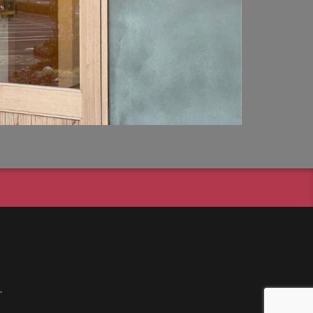
ド
ンス
ニック LGW46149K
ユニソン ヴィルク
イト
ナストーン
ドンウォール450
ィ
.
ソン ティーナ[ai]
ン パイルストーン