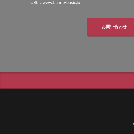
URL：www.banno-basic.jp
タカショー セラ
タカショー デザ
タカショー モク
お問い合わせ
タクボ物置 Mr.
トーシンコーポレ
パナソニック コン
マックスノブロック
ユニソン アッピア[a
ユニソン ウイン
ユニソン オブリ
ユニソン グランデ
ユニソン クレモナ
ユニソン コラーナ
ユニソン スプレス
ユニソン ディア