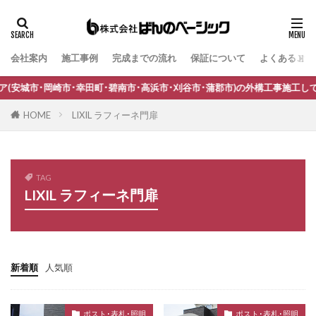
スタッフブログ
スノーホワイト
セキスイデザインワークス ゼロフランジライト
タカショー アートポート
会社案内
施工事例
完成までの流れ
保証について
よくあるご質
タグ
タカショー エクスレッズウォールライト
B-Life.s Bウッドスタイル
B-Life.s ジョグストーン
城市･岡崎市･幸田町･碧南市･高浜市･刈谷市･蒲郡市)の外構工事施工してい
タカショー エバーアートウッドフェンス
B-Life.s スティックボーダー
HOME
LIXIL ラフィーネ門扉
タカショー エバーアートボード
B-Life.s ロートアイアンサイン
Dea's Garden A-07
タカショー エバースクリーン
Dea'sGarden A-03
Dea'sGarden C-13
タカショー ガラスサイン
Dea'sGarden アルモ
Dea'sGarden アンジュ
TAG
タカショー シンプルシェード
LIXIL ラフィーネ門扉
Dea'sGarden カンナミニ
Dea'sGarden スタッコU
タカショー セラウォール
Dea'sGarden ディーズシェッド カンナ
タカショー セラクラシック
Dea'sGarden プロバンス
Dea'sGarden ポーチ
タカショー セラトップストーンタイル
ECOMOC エコモックフェンス
Kターフ
新着順
人気順
タカショー セラレバンテ
LIXIL アーキフィールド
LIXIL アーキフラン
タカショー タンモクウッド
LIXIL アクシィ1型
LIXIL アクシィ2型
ポスト･表札･照明
ポスト･表札･照明