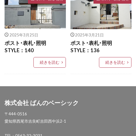
タカショー デザインパネルⅡ
LIXIL アメリカンフェンス
タカショー フレームポーチ
LIXIL アルファベットサイン
タカショー マリンライト
LIXIL アルメッシュフェンス
タカショー モクプラボード
2025年3月25日
2025年3月21日
LIXIL ウィンスリーポート
LIXIL ウォールスクリーン
タカショー モダンクラシックライト
ポスト･表札･照明
ポスト･表札･照明
LIXIL ウォールスクリーンファンクション門袖
STYLE：140
STYLE：136
タカショー ロイヤルフェンス
LIXIL エクスポスト
LIXIL エクスポスト プレイン
タクボ物置 Mr.ストックマン
続きを読む
続きを読む
LIXIL エススライド
LIXIL ガーデンルームGF
トーシンコーポレーション unティーラ
LIXIL カーポートSC
LIXIL ガラスサイン
トーシンコーポレーション 胴長横水栓スミレハンドル
LIXIL グレイスランド
LIXIL コートラインⅡ
ニッタイ工業 フェアフェース
LIXIL ココマ
LIXIL サイモン
LIXIL サニージュ
パナソニック LGW46149K
パナソニック コンボ
株式会社 ばんのベーシック
LIXIL サニーブリーズフェンス
LIXIL ジーマ
パナソニック ユーロバッグ
ボビ
ボビカーゴ
LIXIL スタイルコート
LIXIL ステンレスサイン
〒444-0516
ボンボビ
マックスノブロック ボン
愛知県西尾市吉良町吉田西中浜2-1
LIXIL スマート宅配ポスト
ユーロ物置 バイシクルキューブ
LIXIL デザイナーズパーツ 枕木材
TEL：0563-32-3031