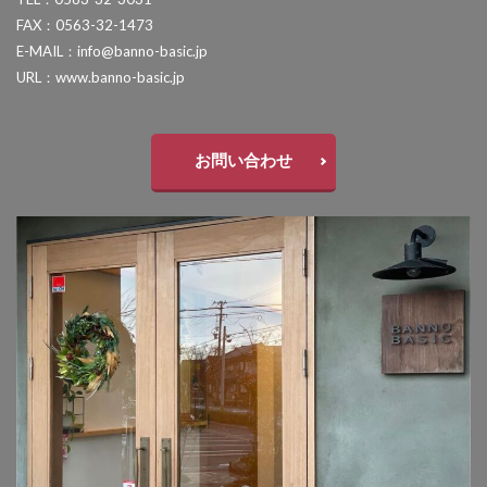
ユーロ物置 フロントエントリー
LIXIL ネクストポスト
LIXIL ネスカ
FAX：0563-32-1473
ユニソン アッピア[ai]
ユニソン アンテ
E-MAIL：info@banno-basic.jp
LIXIL ハイサモア
LIXIL フーゴ
URL：www.banno-basic.jp
ユニソン ヴィコ
ユニソン ヴィコ スタンド
LIXIL ファンクションユニット アクシィ
ユニソン ヴィルク
ユニソン ウインドゥグラス
LIXIL ファンクションユニット ウィルモダン
ユニソン ウェルズウォール450
お問い合わせ
LIXIL フェンスAB
LIXIL ブラケットウォールライト
ユニソン エコルトウォールライト
ユニソン オブリ
LIXIL プラスG
LIXIL プレスタフェンス
ユニソン カッシア
ユニソン クペラ
LIXIL プレミエス
LIXIL プログコートフェンス
ユニソン グラニスストーン
ユニソン グランデパン
LIXIL ベルニューズ
LIXIL ラフィーネ門扉
ユニソン クルム
ユニソン クレモナサークル
LIXIL ワイドシャッターS
LIXIL 切文字サイン
ユニソン クレモナストーン
LIXIL 横型ポストP-1型
LIXIL 樹ら楽ステージ
ユニソン クレモナスリム
LIXIL 機能門柱FS
LIXIL 機能門柱FW
ユニソン クレモナモザイク
ユニソン ケイト
LIXIL 美彩 マリンライト
LIXIL 表札灯
ユニソン ゴードンウォール450
ユニソン コラーナ
LIXIL 門柱灯
LIXIL 開き門扉AB
ユニソン コルディア
ユニソン シャインポット
OnlyOne アートモザイクスクエア