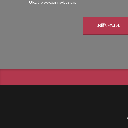
URL：www.banno-basic.jp
タカショー セラ
タカショー デザ
タカショー モク
お問い合わせ
タクボ物置 Mr.
トーシンコーポレ
パナソニック コン
マックスノブロック
ユニソン アッピア[a
ユニソン ウイン
ユニソン オブリ
ユニソン グランデ
ユニソン クレモナ
ユニソン コラーナ
ユニソン スプレス
ユニソン ディア