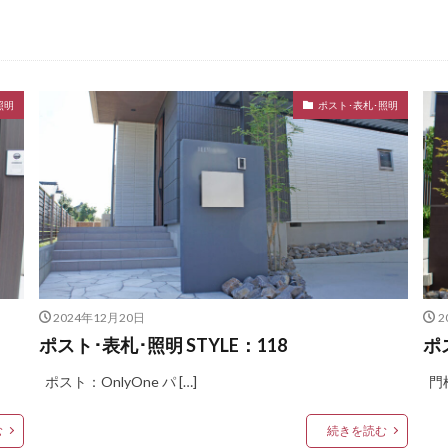
LIXIL プレスタフェンス
LIXIL プレミエス
LIXIL プログコートフェンス
LIXIL ラフィーネ門扉
LIXIL ワイドシャッターS
LIXIL 切文字サイン
-1型
LIXIL 樹ら楽ステージ
LIXIL 機能門柱FS
LIXIL 機能門柱FW
照明
ポスト･表札･照明
ライト
LIXIL 表札灯
LIXIL 門柱灯
LIXIL 開き門扉AB
トモザイクスクエア
OnlyOne ヴァリオネオ
OnlyOne ヴェリータヌーボS
ールマウントライト
OnlyOne エッジネームプレート
OnlyOne カーストッ
OnlyOne サブレ
OnlyOne シャーポ
OnlyOne ショーケース 
ーケース専用ボーノ
OnlyOne シンプルフレーム フロントネームプレート
O
ートポール セレクト
OnlyOne セレーノ
OnlyOne ティンバー
OnlyO
ラス アール
OnlyOne ニューヨークスタイル
OnlyOne ネットペブル
2024年12月20日
2
キューブ
OnlyOne パーサス
OnlyOne パーサスネオ
OnlyOne ピ
ポスト･表札･照明 STYLE：118
ポ
OnlyOne フォレストヒルズガーデンライト
OnlyOne フォレストヒ
ポスト：OnlyOne パ […]
門柱
OnlyOne ブリーズブリック
OnlyOne ブリックスネーム
OnlyO
OnlyOne ポストカバー
OnlyOne モデルノ プラスエフ
OnlyOne 
む
続きを読む
ノX ライン
OnlyOne ラ･クローヌ スクエア ライト
OnlyOne ラッセルポス