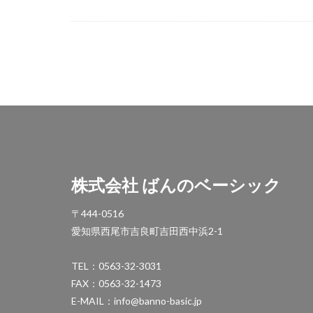
OnlyOne ルート
STターフ
TM
YKK エクステリア
YKK ガーデン倶
YKK ルシアスウォ
アドヴァン オー
イナバ物置 ダス
イナバ物置 フォル
株式会社 ばんのベーシック
エクスタイル アー
カーポート
〒444-0516
サンアイ岡本 セ
愛知県西尾市吉良町吉田西中浜2-1
スタッフブログ
TEL：0563-32-3031
タカショー エク
FAX：0563-32-1473
タカショー エバ
E-MAIL：info@banno-basic.jp
タカショー シン