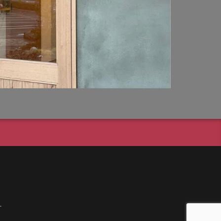
ド
ンス
ニック LGW46149K
ユニソン ヴィルク
イト
ナストーン
ドンウォール450
ィ
.
ソン ティーナ[ai]
ン パイルストーン