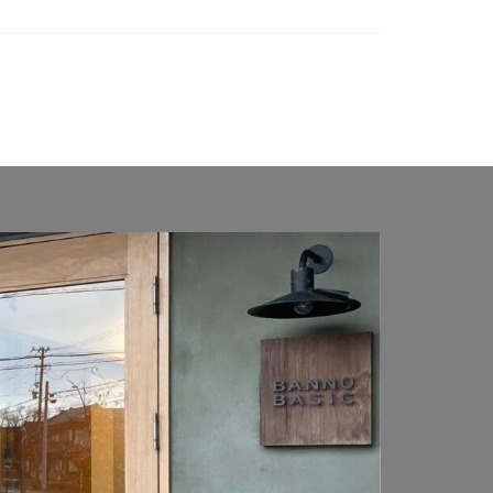
Penne DESIGN
アポスト T10型
K エフルージュ FIRST
YKK リレーリア
置 タイヤストッカー
バイク保管庫
ンフェンス
オムラ ジェラシカ
2402L
コラム
ト
ジャワ鉄平
カショー アートポート