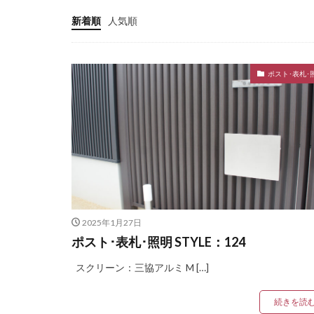
LIXIL プラスG
新着順
人気順
LIXIL ベルニューズ
LIXIL 横型ポストP
ポスト･表札･
LIXIL 美彩 マリン
OnlyOne アー
OnlyOne ウォ
OnlyOne クーリエ
OnlyOne ショ
OnlyOne スマ
OnlyOne ナミプ
2025年1月27日
OnlyOne ノイエ
ポスト･表札･照明 STYLE：124
OnlyOne フィール
スクリーン：三協アルミ M […]
OnlyOne ブランツ
OnlyOne ベルダ
続きを読
OnlyOne モデル