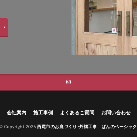
トップストーンタイル
タカショー セラレバンテ
タカショー タンモクウッ
インパネルⅡ
タカショー フレームポーチ
タカショー マリンライト
プラボード
タカショー モダンクラシックライト
タカショー ロイヤルフェ
ストックマン
トーシンコーポレーション unティーラ
ーション 胴長横水栓スミレハンドル
ニッタイ工業 フェアフェース
パナソ
ボ
パナソニック ユーロバッグ
ボビ
ボビカーゴ
ボンボビ
 ボン
ユーロ物置 バイシクルキューブ
ユーロ物置 フロントエントリー
i]
ユニソン アンテ
ユニソン ヴィコ
ユニソン ヴィコ スタンド
ドゥグラス
ユニソン ウェルズウォール450
ユニソン エコルトウォールラ
ユニソン カッシア
ユニソン クペラ
ユニソン グラニスストーン
パン
ユニソン クルム
ユニソン クレモナサークル
ユニソン クレモ
スリム
ユニソン クレモナモザイク
ユニソン ケイト
ユニソン ゴー
会社案内
施工事例
よくあるご質問
お問い合わせ
ユニソン コルディア
ユニソン シャインポット
ユニソン シャモテ
© Copyright 2026
西尾市のお庭づくり･外構工事 ばんのベーシック
タンド
ユニソン セーフティベガス透水
ユニソン ソイルレンガ
ユニ
ナブリック
ユニソン テラ
ユニソン ネオキャスティスタンド
ユニソ