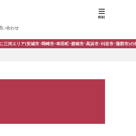
-13
問い合わせ
n スタッコU
ア(安城市･岡崎市･幸田町･碧南市･高浜市･刈谷市･蒲郡市)の外構工事
トサイン
イン
 サニージュ
イン
IL ネスカ
イト