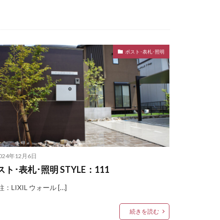
ポスト･表札･照明
プバー
エントランスユニット
nlyOne シンライト
ne テンピオ
024年12月6日
ース カラフル
スト･表札･照明 STYLE：111
ルズネームプレート
：LIXIL ウォール […]
ne ブリッツ
モデルノW
続きを読む
ト