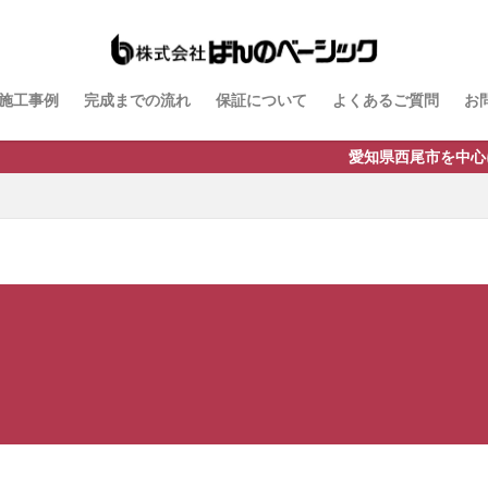
ドスタイル
B-Life.s ジョグストーン
B-Life.s スティックボーダー
トアイアンサイン
Dea's Garden A-07
Dea'sGarden A-03
Dea'sGarden C
施工事例
完成までの流れ
保証について
よくあるご質問
お
ルモ
Dea'sGarden アンジュ
Dea'sGarden カンナミニ
Dea'sGarde
 ディーズシェッド カンナ
Dea'sGarden プロバンス
Dea'sGarden ポーチ
愛知県西尾市を中心に三河エリ
モックフェンス
Kターフ
LIXIL アーキフィールド
LIXIL アーキフラン
LIXIL アクシィ2型
LIXIL アメリカンフェンス
LIXIL アルファベッ
シュフェンス
LIXIL ウィンスリーポート
LIXIL ウォールスクリーン
ルスクリーンファンクション門袖
LIXIL エクスポスト
LIXIL エクスポスト プレ
LIXIL ガーデンルームGF
LIXIL カーポートSC
LIXIL ガラスサイン
ンド
LIXIL コートラインⅡ
LIXIL ココマ
LIXIL サイモン
LIXIL
リーズフェンス
LIXIL ジーマ
LIXIL スタイルコート
LIXIL ステンレスサ
配ポスト
LIXIL デザイナーズパーツ 枕木材
LIXIL ネクストポスト
LIX
LIXIL フーゴ
LIXIL ファンクションユニット アクシィ
ションユニット ウィルモダン
LIXIL フェンスAB
LIXIL ブラケットウォールラ