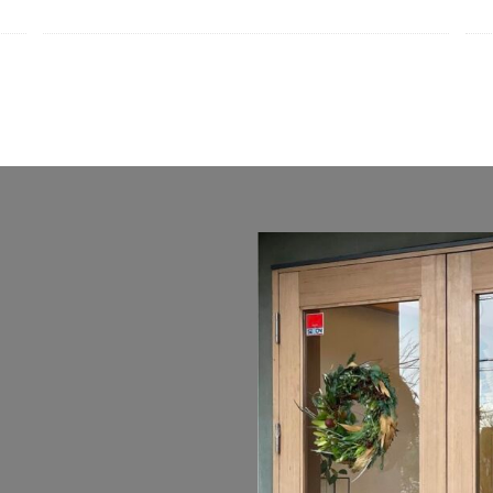
OnlyOne 和錆
OnlyOne 真鍮製ポーチライト
OnlyOne 金彩水鉢
9
YKK ヴェクター
YKK エクステリアポスト G3型
YKK エクステリ
ポスト T11型
YKK エクステリアポスト T9型
YKK エフルージュ
YK
楽部 スタンダードフェンス
YKK シンプルモダン
YKK リウッドデッキ200
ール
YKK ルシアスフェンス
YKK ルシアスポストユニット SD02型
シャンストーン
アマゾンジャラ
イナバ物置 ガレーディア
イナバ物
トボックス
イナバ物置 ナイソー
イナバ物置 ネクスタ
イナバ物置 
タ
イナバ物置 自転車置場 BFXタイプ
ウリン
エクスタイル アーバ
バンポールAD
エレント パークスワイド
エレント フォルテット
オ
キャンペーン
きらまつり
グローベン プラド/one
コイズミ照明 AU4
ッパンガレージ
ジャービス商事 アニマル蛇口
ジャービス商事 蛇口プレー
スノーホワイト
セキスイデザインワークス ゼロフランジライト
タ
スレッズウォールライト
タカショー エバーアートウッドフェンス
ーアートボード
タカショー エバースクリーン
タカショー ガラスサイン
プルシェード
タカショー セラウォール
タカショー セラクラシック