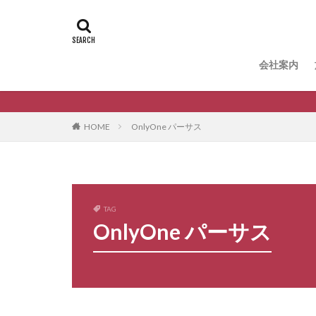
タグ
B-Life.s Bウッ
B-Life.s ロー
会社案内
Dea'sGarden ア
Dea'sGarden
ECOMOC エコ
HOME
OnlyOne パーサス
LIXIL アクシィ1型
LIXIL アルメッ
LIXIL ウォー
LIXIL エススライド
TAG
OnlyOne パーサス
LIXIL グレイスラ
LIXIL サニーブ
LIXIL スマート宅
LIXIL ハイサモア
LIXIL ファンク