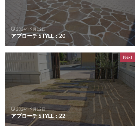
OnlyOne ヴァリオネオ
OnlyOne ヴェリータヌーボS
OnlyOne ウォールマウントライト
2024年9月12日
アプローチ STYLE：20
OnlyOne エッジネームプレート
OnlyOne カーストップバー
OnlyOne クーリエ
OnlyOne サブレ
OnlyOne シャーポ
Next
OnlyOne ショーケース エントランスユニット
OnlyOne ショーケース専用ボーノ
OnlyOne シンプルフレーム フロントネームプレート
OnlyOne シンライト
OnlyOne スマートポール セレクト
2024年9月12日
アプローチ STYLE：22
OnlyOne セレーノ
OnlyOne ティンバー
OnlyOne テンピオ
OnlyOne ナミプラス アール
OnlyOne ニューヨークスタイル