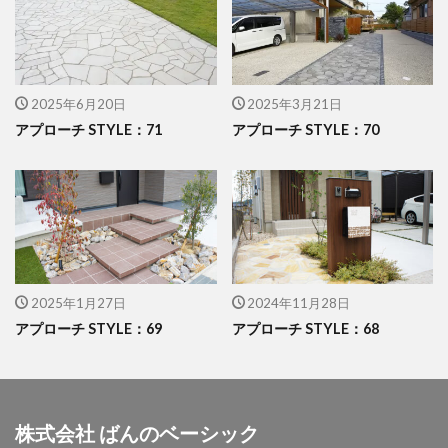
イナバ物置 ダストボックス
イナバ物置 ナイソー
イナバ物置 ネクスタ
イナバ物置 バイク保管庫
イナバ物置 フォルタ
2025年6月20日
2025年3月21日
イナバ物置 自転車置場 BFXタイプ
ウリン
アプローチ STYLE：71
アプローチ STYLE：70
エクスタイル アーバンフェンス
エクスタイル アーバンポールAD
エレント パークスワイド
エレント フォルテット
オオムラ ジェラシカ
カーポート
キャンペーン
きらまつり
2025年1月27日
2024年11月28日
グローベン プラド/one
コイズミ照明 AU42402L
アプローチ STYLE：69
アプローチ STYLE：68
コラム
サンアイ岡本 セッパンガレージ
ジャービス商事 アニマル蛇口
ジャービス商事 蛇口プレート
ジャワ鉄平
株式会社 ばんのベーシック
スタッフブログ
スノーホワイト