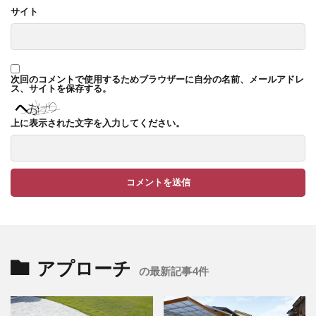
サイト
TM9
YKK ヴェクター
YKK エクステリアポスト G3型
YKK エクステリアポスト T10型
次回のコメントで使用するためブラウザーに自分の名前、メールアドレ
YKK エクステリアポスト T11型
ス、サイトを保存する。
YKK エクステリアポスト T9型
YKK エフルージュ
上に表示された文字を入力してください。
YKK エフルージュ FIRST
YKK ガーデン倶楽部 スタンダードフェンス
YKK シンプルモダン
YKK リウッドデッキ200
YKK リレーリア
YKK ルシアスウォール
YKK ルシアスフェンス
YKK ルシアスポストユニット SD02型
アプローチ
アドヴァン オーシャンストーン
アマゾンジャラ
の最新記事4件
イナバ物置 ガレーディア
イナバ物置 タイヤストッカー