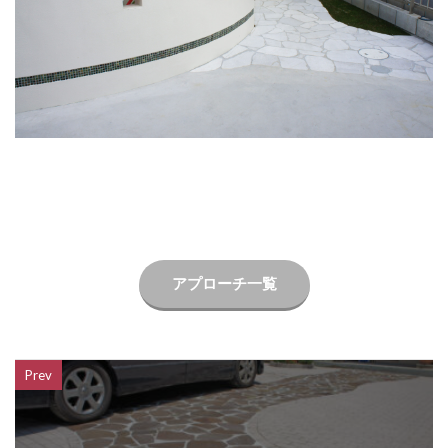
LIXIL ネクストポスト
LIXIL ネスカ
LIXIL ハイサモア
LIXIL フーゴ
LIXIL ファンクションユニット アクシィ
LIXIL ファンクションユニット ウィルモダン
LIXIL フェンスAB
LIXIL ブラケットウォールライト
LIXIL プラスG
LIXIL プレスタフェンス
LIXIL プレミエス
LIXIL プログコートフェンス
LIXIL ベルニューズ
LIXIL ラフィーネ門扉
LIXIL ワイドシャッターS
LIXIL 切文字サイン
アプローチ一覧
LIXIL 横型ポストP-1型
LIXIL 樹ら楽ステージ
LIXIL 機能門柱FS
LIXIL 機能門柱FW
LIXIL 美彩 マリンライト
LIXIL 表札灯
Prev
LIXIL 門柱灯
LIXIL 開き門扉AB
OnlyOne アートモザイクスクエア