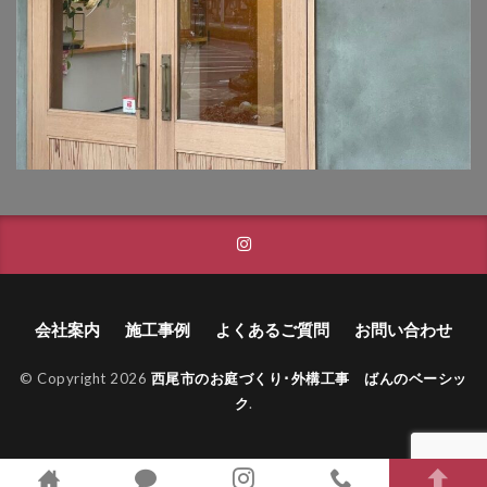
タカショー フレームポーチ
タカショー マリンライト
タカショー モクプラボード
タカショー モダンクラシックライト
タカショー ロイヤルフェンス
タクボ物置 Mr.ストックマン
トーシンコーポレーション unティーラ
トーシンコーポレーション 胴長横水栓スミレハンドル
ニッタイ工業 フェアフェース
会社案内
施工事例
よくあるご質問
お問い合わせ
パナソニック LGW46149K
パナソニック コンボ
パナソニック ユーロバッグ
ボビ
ボビカーゴ
© Copyright 2026
西尾市のお庭づくり･外構工事 ばんのベーシッ
ク
.
ボンボビ
マックスノブロック ボン
ユーロ物置 バイシクルキューブ
ユーロ物置 フロントエントリー