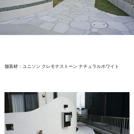
LIXIL アメリカンフェンス
LIXIL アルファベットサイン
LIXIL アルメッシュフェンス
LIXIL ウィンスリーポート
LIXIL ウォールスクリーン
LIXIL ウォールスクリーンファンクション門袖
LIXIL エクスポスト
LIXIL エクスポスト プレイン
LIXIL エススライド
LIXIL ガーデンルームGF
舗装材：ユニソン クレモナストーン ナチュラルホワイト
LIXIL カーポートSC
LIXIL ガラスサイン
LIXIL グレイスランド
LIXIL コートラインⅡ
LIXIL ココマ
LIXIL サイモン
LIXIL サニージュ
LIXIL サニーブリーズフェンス
LIXIL ジーマ
LIXIL スタイルコート
LIXIL ステンレスサイン
LIXIL スマート宅配ポスト
LIXIL デザイナーズパーツ 枕木材