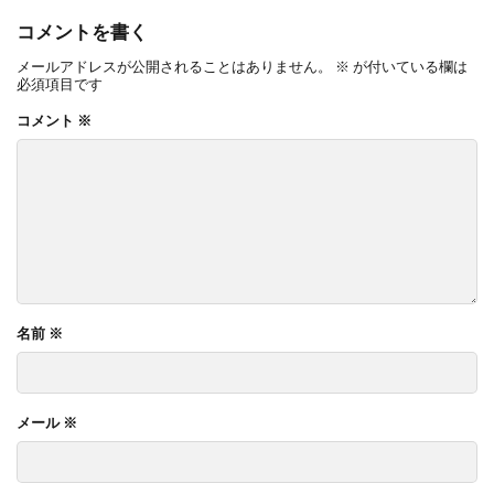
OnlyOne ネットペブル
OnlyOne ノイエキューブ
コメントを書く
OnlyOne パーサス
OnlyOne パーサスネオ
メールアドレスが公開されることはありません。
※
が付いている欄は
必須項目です
OnlyOne ピース カラフル
OnlyOne フィール
コメント
※
OnlyOne フォレストヒルズガーデンライト
OnlyOne フォレストヒルズネームプレート
OnlyOne ブランツ
OnlyOne ブリーズブリック
OnlyOne ブリックスネーム
OnlyOne ブリッツ
OnlyOne ベルダ
OnlyOne ポストカバー
OnlyOne モデルノ プラスエフ
OnlyOne モデルノW
名前
※
OnlyOne モデルノX ライン
OnlyOne ラ･クローヌ スクエア ライト
OnlyOne ラッセルポスト
OnlyOne ルート
メール
※
OnlyOne 和錆
OnlyOne 真鍮製ポーチライト
OnlyOne 金彩水鉢
Penne DESIGN
STターフ