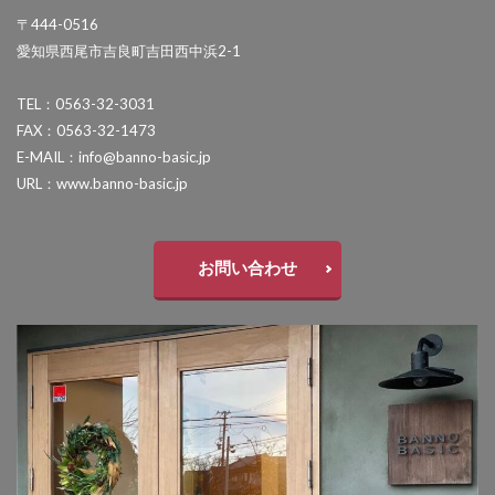
〒444-0516
セキスイデザインワークス ゼロフランジライト
愛知県西尾市吉良町吉田西中浜2-1
タカショー アートポート
タカショー エクスレッズウォールライト
TEL：0563-32-3031
FAX：0563-32-1473
タカショー エバーアートウッドフェンス
E-MAIL：info@banno-basic.jp
タカショー エバーアートボード
URL：www.banno-basic.jp
タカショー エバースクリーン
タカショー ガラスサイン
お問い合わせ
タカショー シンプルシェード
タカショー セラウォール
タカショー セラクラシック
タカショー セラトップストーンタイル
タカショー セラレバンテ
タカショー タンモクウッド
タカショー デザインパネルⅡ