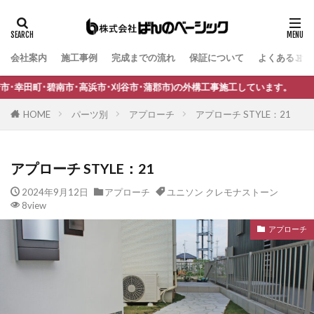
会社案内
施工事例
完成までの流れ
保証について
よくあるご質
タグ
B-Life.s Bウッドスタイル
B-Life.s ジョグストーン
高浜市･刈谷市･蒲郡市)の外構工事施工しています。
B-Life.s スティックボーダー
HOME
パーツ別
アプローチ
アプローチ STYLE：21
B-Life.s ロートアイアンサイン
Dea's Garden A-07
Dea'sGarden A-03
Dea'sGarden C-13
アプローチ STYLE：21
Dea'sGarden アルモ
Dea'sGarden アンジュ
2024年9月12日
アプローチ
ユニソン クレモナストーン
Dea'sGarden カンナミニ
Dea'sGarden スタッコU
8view
Dea'sGarden ディーズシェッド カンナ
アプローチ
Dea'sGarden プロバンス
Dea'sGarden ポーチ
ECOMOC エコモックフェンス
Kターフ
LIXIL アーキフィールド
LIXIL アーキフラン
LIXIL アクシィ1型
LIXIL アクシィ2型