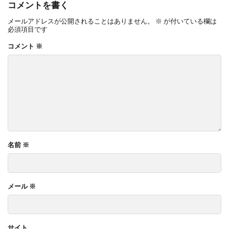
コメントを書く
OnlyOne ネットペブル
OnlyOne ノイエキューブ
メールアドレスが公開されることはありません。
※
が付いている欄は
OnlyOne パーサス
OnlyOne パーサスネオ
必須項目です
OnlyOne ピース カラフル
OnlyOne フィール
コメント
※
OnlyOne フォレストヒルズガーデンライト
OnlyOne フォレストヒルズネームプレート
OnlyOne ブランツ
OnlyOne ブリーズブリック
OnlyOne ブリックスネーム
OnlyOne ブリッツ
OnlyOne ベルダ
OnlyOne ポストカバー
OnlyOne モデルノ プラスエフ
OnlyOne モデルノW
名前
※
OnlyOne モデルノX ライン
OnlyOne ラ･クローヌ スクエア ライト
メール
※
OnlyOne ラッセルポスト
OnlyOne ルート
OnlyOne 和錆
OnlyOne 真鍮製ポーチライト
OnlyOne 金彩水鉢
Penne DESIGN
STターフ
サイト