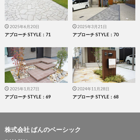
イナバ物置 ダストボックス
イナバ物置 ナイソー
イナバ物置 ネクスタ
イナバ物置 バイク保管庫
2025年6月20日
2025年3月21日
イナバ物置 フォルタ
アプローチ STYLE：71
アプローチ STYLE：70
イナバ物置 自転車置場 BFXタイプ
ウリン
エクスタイル アーバンフェンス
エクスタイル アーバンポールAD
エレント パークスワイド
エレント フォルテット
オオムラ ジェラシカ
カーポート
キャンペーン
きらまつり
2025年1月27日
2024年11月28日
アプローチ STYLE：69
アプローチ STYLE：68
グローベン プラド/one
コイズミ照明 AU42402L
コラム
サンアイ岡本 セッパンガレージ
ジャービス商事 アニマル蛇口
ジャービス商事 蛇口プレート
ジャワ鉄平
株式会社 ばんのベーシック
スタッフブログ
スノーホワイト