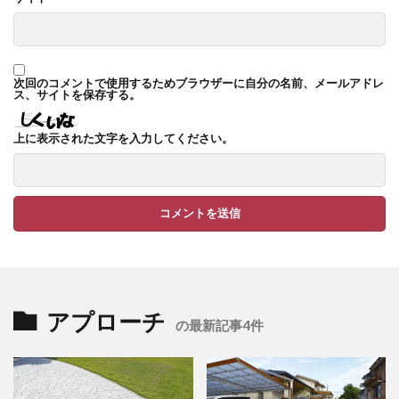
TM9
YKK ヴェクター
YKK エクステリアポスト G3型
YKK エクステリアポスト T10型
次回のコメントで使用するためブラウザーに自分の名前、メールアドレ
ス、サイトを保存する。
YKK エクステリアポスト T11型
YKK エクステリアポスト T9型
YKK エフルージュ
上に表示された文字を入力してください。
YKK エフルージュ FIRST
YKK ガーデン倶楽部 スタンダードフェンス
YKK シンプルモダン
YKK リウッドデッキ200
YKK リレーリア
YKK ルシアスウォール
YKK ルシアスフェンス
YKK ルシアスポストユニット SD02型
アプローチ
の最新記事4件
アドヴァン オーシャンストーン
アマゾンジャラ
イナバ物置 ガレーディア
イナバ物置 タイヤストッカー