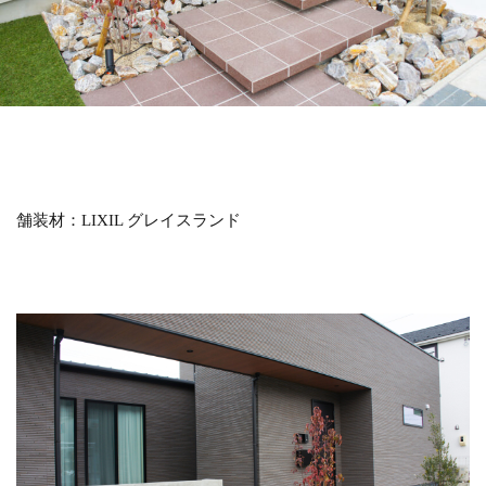
LIXIL アメリカンフェンス
LIXIL アルファベットサイン
LIXIL アルメッシュフェンス
LIXIL ウィンスリーポート
LIXIL ウォールスクリーン
LIXIL ウォールスクリーンファンクション門袖
LIXIL エクスポスト
LIXIL エクスポスト プレイン
舗装材：LIXIL グレイスランド
LIXIL エススライド
LIXIL ガーデンルームGF
LIXIL カーポートSC
LIXIL ガラスサイン
LIXIL グレイスランド
LIXIL コートラインⅡ
LIXIL ココマ
LIXIL サイモン
LIXIL サニージュ
LIXIL サニーブリーズフェンス
LIXIL ジーマ
LIXIL スタイルコート
LIXIL ステンレスサイン
LIXIL スマート宅配ポスト
LIXIL デザイナーズパーツ 枕木材