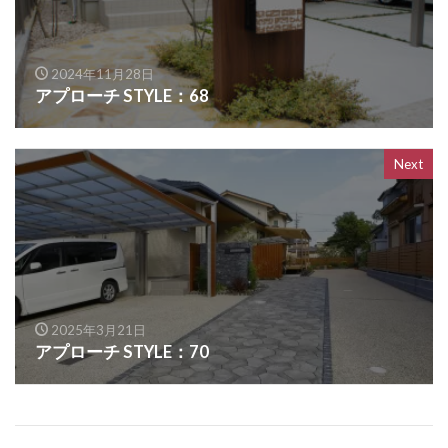
OnlyOne ヴァリオネオ
OnlyOne ヴェリータヌーボS
2024年11月28日
OnlyOne ウォールマウントライト
アプローチ STYLE：68
OnlyOne エッジネームプレート
OnlyOne カーストップバー
OnlyOne クーリエ
Next
OnlyOne サブレ
OnlyOne シャーポ
OnlyOne ショーケース エントランスユニット
OnlyOne ショーケース専用ボーノ
OnlyOne シンプルフレーム フロントネームプレート
OnlyOne シンライト
2025年3月21日
OnlyOne スマートポール セレクト
アプローチ STYLE：70
OnlyOne セレーノ
OnlyOne ティンバー
OnlyOne テンピオ
OnlyOne ナミプラス アール
OnlyOne ニューヨークスタイル