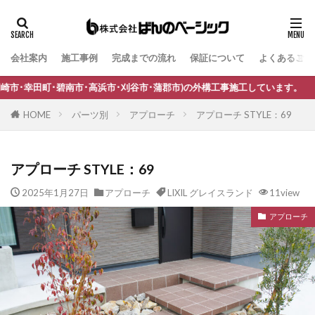
会社案内
施工事例
完成までの流れ
保証について
よくあるご質
タグ
B-Life.s Bウッドスタイル
B-Life.s ジョグストーン
･高浜市･刈谷市･蒲郡市)の外構工事施工しています。
B-Life.s スティックボーダー
HOME
パーツ別
アプローチ
アプローチ STYLE：69
B-Life.s ロートアイアンサイン
Dea's Garden A-07
Dea'sGarden A-03
Dea'sGarden C-13
アプローチ STYLE：69
Dea'sGarden アルモ
Dea'sGarden アンジュ
2025年1月27日
アプローチ
LIXIL グレイスランド
11view
Dea'sGarden カンナミニ
Dea'sGarden スタッコU
アプローチ
Dea'sGarden ディーズシェッド カンナ
Dea'sGarden プロバンス
Dea'sGarden ポーチ
ECOMOC エコモックフェンス
Kターフ
LIXIL アーキフィールド
LIXIL アーキフラン
LIXIL アクシィ1型
LIXIL アクシィ2型