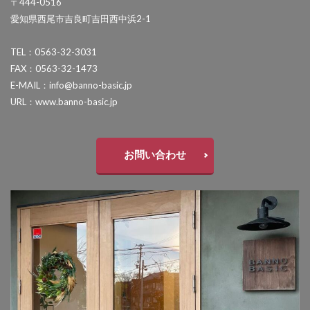
〒444-0516
セキスイデザインワークス ゼロフランジライト
愛知県西尾市吉良町吉田西中浜2-1
タカショー アートポート
TEL：0563-32-3031
タカショー エクスレッズウォールライト
FAX：0563-32-1473
タカショー エバーアートウッドフェンス
E-MAIL：info@banno-basic.jp
URL：www.banno-basic.jp
タカショー エバーアートボード
タカショー エバースクリーン
タカショー ガラスサイン
お問い合わせ
タカショー シンプルシェード
タカショー セラウォール
タカショー セラクラシック
タカショー セラトップストーンタイル
タカショー セラレバンテ
タカショー タンモクウッド
タカショー デザインパネルⅡ