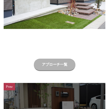
LIXIL ネクストポスト
LIXIL ネスカ
LIXIL ハイサモア
LIXIL フーゴ
LIXIL ファンクションユニット アクシィ
LIXIL ファンクションユニット ウィルモダン
LIXIL フェンスAB
LIXIL ブラケットウォールライト
LIXIL プラスG
LIXIL プレスタフェンス
LIXIL プレミエス
LIXIL プログコートフェンス
LIXIL ベルニューズ
LIXIL ラフィーネ門扉
アプローチ一覧
LIXIL ワイドシャッターS
LIXIL 切文字サイン
LIXIL 横型ポストP-1型
LIXIL 樹ら楽ステージ
LIXIL 機能門柱FS
LIXIL 機能門柱FW
Prev
LIXIL 美彩 マリンライト
LIXIL 表札灯
LIXIL 門柱灯
LIXIL 開き門扉AB
OnlyOne アートモザイクスクエア