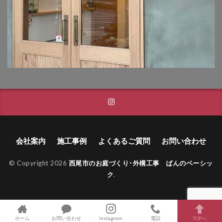
タカショー フレームポーチ
タカショー マリンライト
タカショー モクプラボード
タカショー モダンクラシックライト
タカショー ロイヤルフェンス
タクボ物置 Mr.ストックマン
トーシンコーポレーション unティーラ
トーシンコーポレーション 胴長横水栓スミレハンドル
ニッタイ工業 フェアフェース
会社案内
施工事例
よくあるご質問
お問い合わせ
パナソニック LGW46149K
パナソニック コンボ
© Copyright 2026
西尾市のお庭づくり･外構工事 ばんのベーシッ
パナソニック ユーロバッグ
ボビ
ボビカーゴ
ク
.
ボンボビ
マックスノブロック ボン
ユーロ物置 バイシクルキューブ
ユーロ物置 フロントエントリー
ホーム
お問い合わせ
Instagram
電話
TOPへ