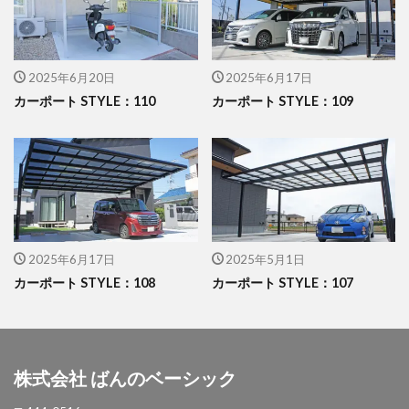
イナバ物置 ダストボックス
イナバ物置 ナイソー
イナバ物置 ネクスタ
イナバ物置 バイク保管庫
2025年6月20日
2025年6月17日
イナバ物置 フォルタ
カーポート STYLE：110
カーポート STYLE：109
イナバ物置 自転車置場 BFXタイプ
ウリン
エクスタイル アーバンフェンス
エクスタイル アーバンポールAD
エレント パークスワイド
エレント フォルテット
オオムラ ジェラシカ
カーポート
キャンペーン
きらまつり
2025年6月17日
2025年5月1日
カーポート STYLE：108
カーポート STYLE：107
グローベン プラド/one
コイズミ照明 AU42402L
コラム
サンアイ岡本 セッパンガレージ
ジャービス商事 アニマル蛇口
ジャービス商事 蛇口プレート
ジャワ鉄平
株式会社 ばんのベーシック
スタッフブログ
スノーホワイト