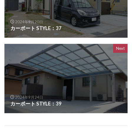
OnlyOne ヴァリオネオ
OnlyOne ヴェリータヌーボS
2024年9月20日
OnlyOne ウォールマウントライト
カーポート STYLE：37
OnlyOne エッジネームプレート
OnlyOne カーストップバー
OnlyOne クーリエ
Next
OnlyOne サブレ
OnlyOne シャーポ
OnlyOne ショーケース エントランスユニット
OnlyOne ショーケース専用ボーノ
OnlyOne シンプルフレーム フロントネームプレート
OnlyOne シンライト
2024年9月24日
OnlyOne スマートポール セレクト
カーポート STYLE：39
OnlyOne セレーノ
OnlyOne ティンバー
OnlyOne テンピオ
OnlyOne ナミプラス アール
OnlyOne ニューヨークスタイル