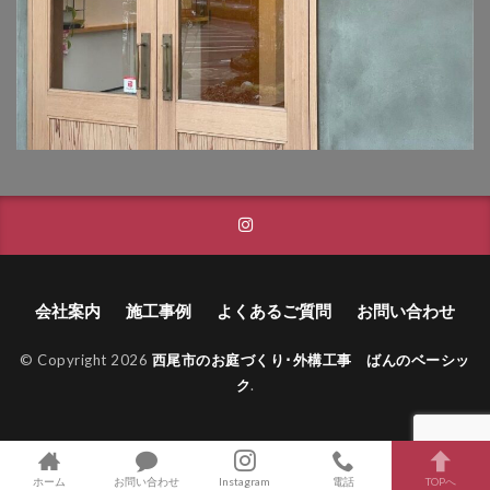
タカショー フレームポーチ
タカショー マリンライト
タカショー モクプラボード
タカショー モダンクラシックライト
タカショー ロイヤルフェンス
タクボ物置 Mr.ストックマン
トーシンコーポレーション unティーラ
トーシンコーポレーション 胴長横水栓スミレハンドル
ニッタイ工業 フェアフェース
会社案内
施工事例
よくあるご質問
お問い合わせ
パナソニック LGW46149K
パナソニック コンボ
© Copyright 2026
西尾市のお庭づくり･外構工事 ばんのベーシッ
パナソニック ユーロバッグ
ボビ
ボビカーゴ
ク
.
ボンボビ
マックスノブロック ボン
ユーロ物置 バイシクルキューブ
ユーロ物置 フロントエントリー
ホーム
お問い合わせ
Instagram
電話
TOPへ