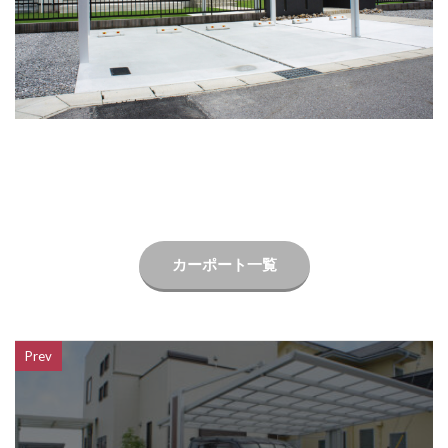
LIXIL ネクストポスト
LIXIL ネスカ
LIXIL ハイサモア
LIXIL フーゴ
LIXIL ファンクションユニット アクシィ
LIXIL ファンクションユニット ウィルモダン
LIXIL フェンスAB
LIXIL ブラケットウォールライト
LIXIL プラスG
LIXIL プレスタフェンス
LIXIL プレミエス
LIXIL プログコートフェンス
LIXIL ベルニューズ
LIXIL ラフィーネ門扉
カーポート一覧
LIXIL ワイドシャッターS
LIXIL 切文字サイン
LIXIL 横型ポストP-1型
LIXIL 樹ら楽ステージ
LIXIL 機能門柱FS
LIXIL 機能門柱FW
Prev
LIXIL 美彩 マリンライト
LIXIL 表札灯
LIXIL 門柱灯
LIXIL 開き門扉AB
OnlyOne アートモザイクスクエア