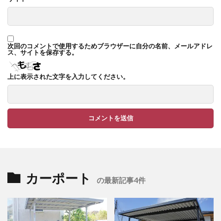
TM9
YKK ヴェクター
YKK エクステリアポスト G3型
YKK エクステリアポスト T10型
次回のコメントで使用するためブラウザーに自分の名前、メールアドレ
ス、サイトを保存する。
YKK エクステリアポスト T11型
YKK エクステリアポスト T9型
YKK エフルージュ
上に表示された文字を入力してください。
YKK エフルージュ FIRST
YKK ガーデン倶楽部 スタンダードフェンス
YKK シンプルモダン
YKK リウッドデッキ200
YKK リレーリア
YKK ルシアスウォール
YKK ルシアスフェンス
YKK ルシアスポストユニット SD02型
カーポート
の最新記事4件
アドヴァン オーシャンストーン
アマゾンジャラ
イナバ物置 ガレーディア
イナバ物置 タイヤストッカー