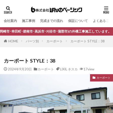
会社案内
施工事例
完成までの流れ
保証について
よくあるご質
タグ
B-Life.s Bウッドスタイル
B-Life.s ジョグストーン
･高浜市･刈谷市･蒲郡市)の外構工事施工しています。
B-Life.s スティックボーダー
HOME
パーツ別
カーポート
カーポート STYLE：38
B-Life.s ロートアイアンサイン
Dea's Garden A-07
Dea'sGarden A-03
Dea'sGarden C-13
カーポート STYLE：38
Dea'sGarden アルモ
Dea'sGarden アンジュ
2024年9月20日
カーポート
LIXIL ネスカ
17view
Dea'sGarden カンナミニ
Dea'sGarden スタッコU
カーポート
Dea'sGarden ディーズシェッド カンナ
Dea'sGarden プロバンス
Dea'sGarden ポーチ
ECOMOC エコモックフェンス
Kターフ
LIXIL アーキフィールド
LIXIL アーキフラン
LIXIL アクシィ1型
LIXIL アクシィ2型