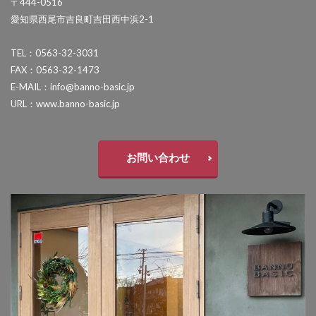
〒444-0516
セキスイデザインワークス ゼロフランジライト
愛知県西尾市吉良町吉田西中浜2-1
タカショー アートポート
TEL：0563-32-3031
タカショー エクスレッズウォールライト
FAX：0563-32-1473
タカショー エバーアートウッドフェンス
E-MAIL：info@banno-basic.jp
URL：www.banno-basic.jp
タカショー エバーアートボード
タカショー エバースクリーン
タカショー ガラスサイン
お問い合わせ
タカショー シンプルシェード
タカショー セラウォール
タカショー セラクラシック
タカショー セラトップストーンタイル
タカショー セラレバンテ
タカショー タンモクウッド
タカショー デザインパネルⅡ