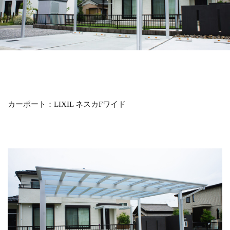
LIXIL アメリカンフェンス
LIXIL アルファベットサイン
LIXIL アルメッシュフェンス
LIXIL ウィンスリーポート
LIXIL ウォールスクリーン
LIXIL ウォールスクリーンファンクション門袖
LIXIL エクスポスト
LIXIL エクスポスト プレイン
カーポート：LIXIL ネスカFワイド
LIXIL エススライド
LIXIL ガーデンルームGF
LIXIL カーポートSC
LIXIL ガラスサイン
LIXIL グレイスランド
LIXIL コートラインⅡ
LIXIL ココマ
LIXIL サイモン
LIXIL サニージュ
LIXIL サニーブリーズフェンス
LIXIL ジーマ
LIXIL スタイルコート
LIXIL ステンレスサイン
LIXIL スマート宅配ポスト
LIXIL デザイナーズパーツ 枕木材