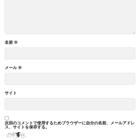
TM9
YKK ヴェクター
YKK エクステリアポスト G3型
YKK エクステリアポスト T10型
YKK エクステリアポスト T11型
名前
※
YKK エクステリアポスト T9型
YKK エフルージュ
YKK エフルージュ FIRST
YKK ガーデン倶楽部 スタンダードフェンス
メール
※
YKK シンプルモダン
YKK リウッドデッキ200
YKK リレーリア
YKK ルシアスウォール
サイト
YKK ルシアスフェンス
YKK ルシアスポストユニット SD02型
アドヴァン オーシャンストーン
アマゾンジャラ
次回のコメントで使用するためブラウザーに自分の名前、メールアドレ
ス、サイトを保存する。
イナバ物置 ガレーディア
イナバ物置 タイヤストッカー