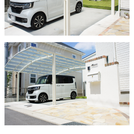
LIXIL ネクストポスト
LIXIL ネスカ
LIXIL ハイサモア
LIXIL フーゴ
LIXIL ファンクションユニット アクシィ
LIXIL ファンクションユニット ウィルモダン
LIXIL フェンスAB
LIXIL ブラケットウォールライト
LIXIL プラスG
LIXIL プレスタフェンス
LIXIL プレミエス
LIXIL プログコートフェンス
LIXIL ベルニューズ
LIXIL ラフィーネ門扉
LIXIL ワイドシャッターS
LIXIL 切文字サイン
LIXIL 横型ポストP-1型
LIXIL 樹ら楽ステージ
LIXIL 機能門柱FS
LIXIL 機能門柱FW
LIXIL 美彩 マリンライト
LIXIL 表札灯
LIXIL 門柱灯
LIXIL 開き門扉AB
OnlyOne アートモザイクスクエア