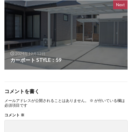
Next
OnlyOne ネットペブル
OnlyOne ノイエキューブ
OnlyOne パーサス
OnlyOne パーサスネオ
OnlyOne ピース カラフル
OnlyOne フィール
OnlyOne フォレストヒルズガーデンライト
OnlyOne フォレストヒルズネームプレート
2024年12月12日
OnlyOne ブランツ
OnlyOne ブリーズブリック
カーポート STYLE：59
OnlyOne ブリックスネーム
OnlyOne ブリッツ
OnlyOne ベルダ
OnlyOne ポストカバー
OnlyOne モデルノ プラスエフ
OnlyOne モデルノW
コメントを書く
OnlyOne モデルノX ライン
メールアドレスが公開されることはありません。
※
が付いている欄は
OnlyOne ラ･クローヌ スクエア ライト
必須項目です
OnlyOne ラッセルポスト
OnlyOne ルート
コメント
※
OnlyOne 和錆
OnlyOne 真鍮製ポーチライト
OnlyOne 金彩水鉢
Penne DESIGN
STターフ