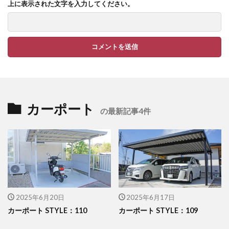
上に表示された文字を入力してください。
イナバ物置 ダストボックス
イナバ物置 ナイソー
イナバ物置 ネクスタ
イナバ物置 バイク保管庫
イナバ物置 フォルタ
イナバ物置 自転車置場 BFXタイプ
ウリン
エクスタイル アーバンフェンス
エクスタイル アーバンポールAD
カーポート
エレント パークスワイド
エレント フォルテット
の最新記事4件
オオムラ ジェラシカ
カーポート
キャンペーン
きらまつり
グローベン プラド/one
コイズミ照明 AU42402L
コラム
サンアイ岡本 セッパンガレージ
ジャービス商事 アニマル蛇口
2025年6月20日
2025年6月17日
ジャービス商事 蛇口プレート
ジャワ鉄平
カーポート STYLE：110
カーポート STYLE：109
スタッフブログ
スノーホワイト