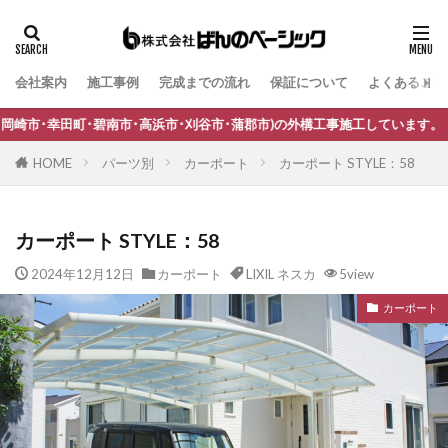
会社案内
施工事例
完成までの流れ
保証について
よくあるご質
タグ
B-Life.s Bウッドスタイル
B-Life.s ジョグストーン
･刈谷市･蒲郡市)の外構工事施工しています。
B-Life.s スティックボーダー
HOME
パーツ別
カーポート
カーポート STYLE：58
B-Life.s ロートアイアンサイン
Dea's Garden A-07
Dea'sGarden A-03
Dea'sGarden C-13
カーポート STYLE：58
Dea'sGarden アルモ
Dea'sGarden アンジュ
2024年12月12日
カーポート
LIXIL ネスカ
5view
Dea'sGarden カンナミニ
Dea'sGarden スタッコU
カーポート
Dea'sGarden ディーズシェッド カンナ
Dea'sGarden プロバンス
Dea'sGarden ポーチ
ECOMOC エコモックフェンス
Kターフ
LIXIL アーキフィールド
LIXIL アーキフラン
LIXIL アクシィ1型
LIXIL アクシィ2型