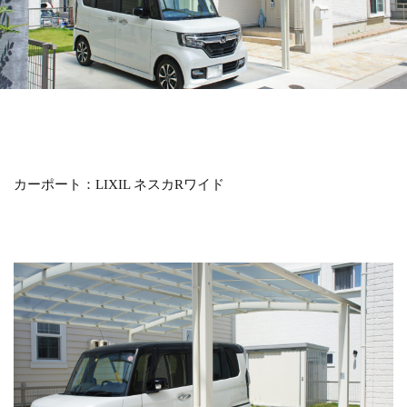
LIXIL アメリカンフェンス
LIXIL アルファベットサイン
LIXIL アルメッシュフェンス
LIXIL ウィンスリーポート
LIXIL ウォールスクリーン
LIXIL ウォールスクリーンファンクション門袖
LIXIL エクスポスト
LIXIL エクスポスト プレイン
カーポート：LIXIL ネスカRワイド
LIXIL エススライド
LIXIL ガーデンルームGF
LIXIL カーポートSC
LIXIL ガラスサイン
LIXIL グレイスランド
LIXIL コートラインⅡ
LIXIL ココマ
LIXIL サイモン
LIXIL サニージュ
LIXIL サニーブリーズフェンス
LIXIL ジーマ
LIXIL スタイルコート
LIXIL ステンレスサイン
LIXIL スマート宅配ポスト
LIXIL デザイナーズパーツ 枕木材