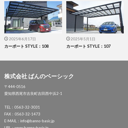
セキスイデザインワークス ゼロフランジライト
タカショー アートポート
タカショー エクスレッズウォールライト
タカショー エバーアートウッドフェンス
2025年6月17日
2025年5月1日
タカショー エバーアートボード
カーポート STYLE：108
カーポート STYLE：107
タカショー エバースクリーン
タカショー ガラスサイン
タカショー シンプルシェード
株式会社 ばんのベーシック
タカショー セラウォール
〒444-0516
タカショー セラクラシック
愛知県西尾市吉良町吉田西中浜2-1
タカショー セラトップストーンタイル
タカショー セラレバンテ
TEL：0563-32-3031
FAX：0563-32-1473
タカショー タンモクウッド
E-MAIL：info@banno-basic.jp
タカショー デザインパネルⅡ
URL：www.banno-basic.jp