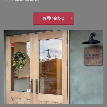
タカショー フレームポーチ
タカショー マリンライト
お問い合わせ
タカショー モクプラボード
タカショー モダンクラシックライト
タカショー ロイヤルフェンス
タクボ物置 Mr.ストックマン
トーシンコーポレーション unティーラ
トーシンコーポレーション 胴長横水栓スミレハンドル
ニッタイ工業 フェアフェース
パナソニック LGW46149K
パナソニック コンボ
パナソニック ユーロバッグ
ボビ
ボビカーゴ
ボンボビ
マックスノブロック ボン
ユーロ物置 バイシクルキューブ
ユーロ物置 フロントエントリー