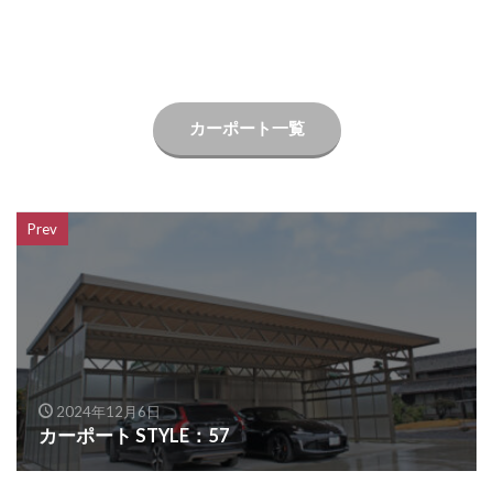
OnlyOne ヴァリオネオ
OnlyOne ヴェリータヌーボS
OnlyOne ウォールマウントライト
カーポート一覧
OnlyOne エッジネームプレート
OnlyOne カーストップバー
OnlyOne クーリエ
OnlyOne サブレ
OnlyOne シャーポ
Prev
OnlyOne ショーケース エントランスユニット
OnlyOne ショーケース専用ボーノ
OnlyOne シンプルフレーム フロントネームプレート
OnlyOne シンライト
OnlyOne スマートポール セレクト
2024年12月6日
OnlyOne セレーノ
OnlyOne ティンバー
カーポート STYLE：57
OnlyOne テンピオ
OnlyOne ナミプラス アール
OnlyOne ニューヨークスタイル