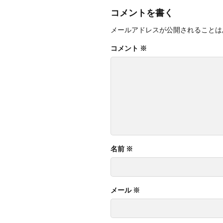
四国化成 スタック
コメントを書く
四国化成 マイポート
メールアドレスが公開されることは
国産中古枕木
東洋工業 ヴィン
コメント
※
東洋工業 コテージ
東洋工業 スギーペ
東洋工業 ハイブリ
東洋工業 ポルフス
東洋工業 大谷
美濃クラフト ア
名前
※
美濃クラフト ス
美濃クラフト ス
美濃クラフト ス
メール
※
美濃クラフト バー
美濃クラフト モデ