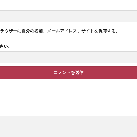
検索
ラウザーに自分の名前、メールアドレス、サイトを保存する。
さい。