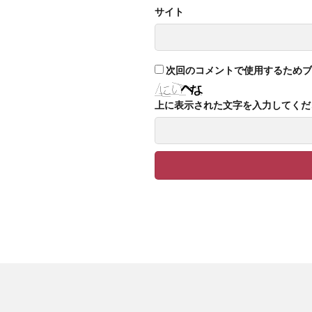
高麗
サイト
次回のコメントで使用するためブ
上に表示された文字を入力してくだ