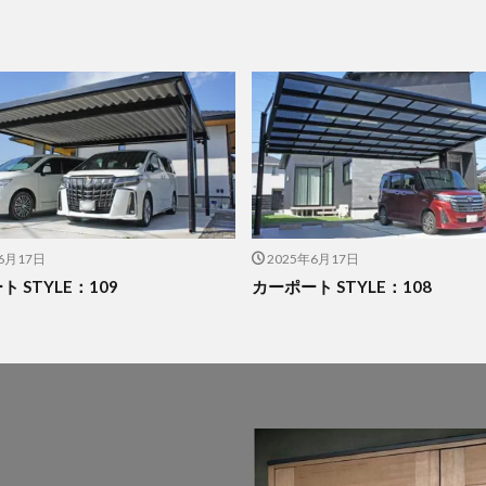
6月17日
2025年6月17日
 STYLE：109
カーポート STYLE：108