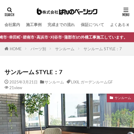
会社案内
施工事例
完成までの流れ
保証について
よくあるご質
タグ
B-Life.s Bウッドスタイル
B-Life.s ジョグストーン
市･蒲郡市)の外構工事施工しています。
B-Life.s スティックボーダー
HOME
パーツ別
サンルーム
サンルーム STYLE：7
B-Life.s ロートアイアンサイン
Dea's Garden A-07
Dea'sGarden A-03
Dea'sGarden C-13
サンルーム STYLE：7
Dea'sGarden アルモ
Dea'sGarden アンジュ
2025年3月21日
サンルーム
LIXIL ガーデンルームGF
Dea'sGarden カンナミニ
Dea'sGarden スタッコU
21view
Dea'sGarden ディーズシェッド カンナ
サンルーム
Dea'sGarden プロバンス
Dea'sGarden ポーチ
ECOMOC エコモックフェンス
Kターフ
LIXIL アーキフィールド
LIXIL アーキフラン
LIXIL アクシィ1型
LIXIL アクシィ2型