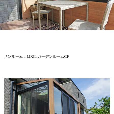
LIXIL アメリカンフェンス
LIXIL アルファベットサイン
LIXIL アルメッシュフェンス
LIXIL ウィンスリーポート
LIXIL ウォールスクリーン
LIXIL ウォールスクリーンファンクション門袖
LIXIL エクスポスト
LIXIL エクスポスト プレイン
LIXIL エススライド
LIXIL ガーデンルームGF
サンルーム：LIXIL ガーデンルームGF
LIXIL カーポートSC
LIXIL ガラスサイン
LIXIL グレイスランド
LIXIL コートラインⅡ
LIXIL ココマ
LIXIL サイモン
LIXIL サニージュ
LIXIL サニーブリーズフェンス
LIXIL ジーマ
LIXIL スタイルコート
LIXIL ステンレスサイン
LIXIL スマート宅配ポスト
LIXIL デザイナーズパーツ 枕木材