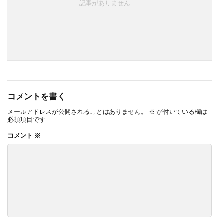
記事がありません
TM9
YKK ヴェクター
YKK エクステリアポスト G3型
YKK エクステリアポスト T10型
YKK エクステリアポスト T11型
YKK エクステリアポスト T9型
YKK エフルージュ
YKK エフルージュ FIRST
コメントを書く
YKK ガーデン倶楽部 スタンダードフェンス
メールアドレスが公開されることはありません。
※
が付いている欄は
必須項目です
YKK シンプルモダン
YKK リウッドデッキ200
コメント
※
YKK リレーリア
YKK ルシアスウォール
YKK ルシアスフェンス
YKK ルシアスポストユニット SD02型
アドヴァン オーシャンストーン
アマゾンジャラ
イナバ物置 ガレーディア
イナバ物置 タイヤストッカー