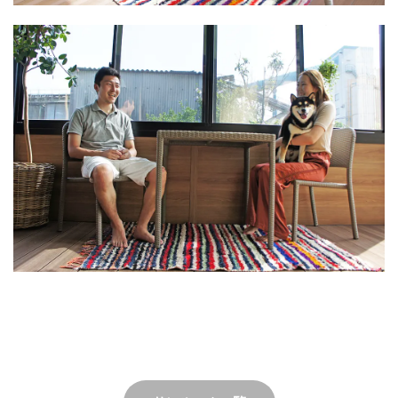
OnlyOne ヴァリオネオ
OnlyOne ヴェリータヌーボS
OnlyOne ウォールマウントライト
OnlyOne エッジネームプレート
OnlyOne カーストップバー
OnlyOne クーリエ
OnlyOne サブレ
OnlyOne シャーポ
OnlyOne ショーケース エントランスユニット
OnlyOne ショーケース専用ボーノ
OnlyOne シンプルフレーム フロントネームプレート
OnlyOne シンライト
OnlyOne スマートポール セレクト
OnlyOne セレーノ
OnlyOne ティンバー
OnlyOne テンピオ
OnlyOne ナミプラス アール
OnlyOne ニューヨークスタイル