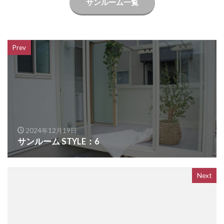
サンルーム一覧
OnlyOne ネットペブル
OnlyOne ノイエキューブ
OnlyOne パーサス
OnlyOne パーサスネオ
OnlyOne ピース カラフル
OnlyOne フィール
Prev
OnlyOne フォレストヒルズガーデンライト
OnlyOne フォレストヒルズネームプレート
OnlyOne ブランツ
OnlyOne ブリーズブリック
OnlyOne ブリックスネーム
OnlyOne ブリッツ
OnlyOne ベルダ
OnlyOne ポストカバー
2024年12月19日
OnlyOne モデルノ プラスエフ
OnlyOne モデルノW
サンルーム STYLE：6
OnlyOne モデルノX ライン
OnlyOne ラ･クローヌ スクエア ライト
Next
OnlyOne ラッセルポスト
OnlyOne ルート
OnlyOne 和錆
OnlyOne 真鍮製ポーチライト
OnlyOne 金彩水鉢
Penne DESIGN
STターフ