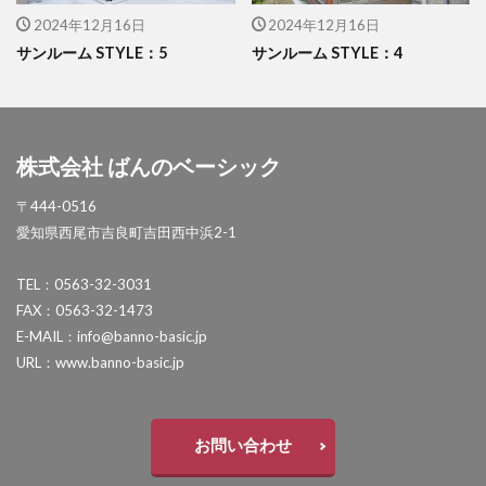
タカショー フレームポーチ
2024年12月16日
2024年12月16日
サンルーム STYLE：5
サンルーム STYLE：4
タカショー マリンライト
タカショー モクプラボード
タカショー モダンクラシックライト
株式会社 ばんのベーシック
タカショー ロイヤルフェンス
タクボ物置 Mr.ストックマン
〒444-0516
愛知県西尾市吉良町吉田西中浜2-1
トーシンコーポレーション unティーラ
トーシンコーポレーション 胴長横水栓スミレハンドル
TEL：0563-32-3031
ニッタイ工業 フェアフェース
FAX：0563-32-1473
E-MAIL：info@banno-basic.jp
パナソニック LGW46149K
パナソニック コンボ
URL：www.banno-basic.jp
パナソニック ユーロバッグ
ボビ
ボビカーゴ
ボンボビ
マックスノブロック ボン
ユーロ物置 バイシクルキューブ
お問い合わせ
ユーロ物置 フロントエントリー