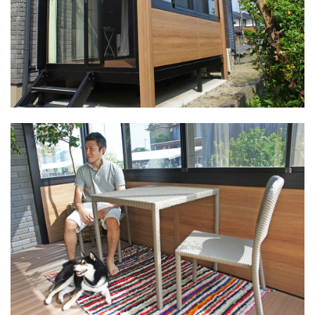
LIXIL ネクストポスト
LIXIL ネスカ
LIXIL ハイサモア
LIXIL フーゴ
LIXIL ファンクションユニット アクシィ
LIXIL ファンクションユニット ウィルモダン
LIXIL フェンスAB
LIXIL ブラケットウォールライト
LIXIL プラスG
LIXIL プレスタフェンス
LIXIL プレミエス
LIXIL プログコートフェンス
LIXIL ベルニューズ
LIXIL ラフィーネ門扉
LIXIL ワイドシャッターS
LIXIL 切文字サイン
LIXIL 横型ポストP-1型
LIXIL 樹ら楽ステージ
LIXIL 機能門柱FS
LIXIL 機能門柱FW
LIXIL 美彩 マリンライト
LIXIL 表札灯
LIXIL 門柱灯
LIXIL 開き門扉AB
OnlyOne アートモザイクスクエア