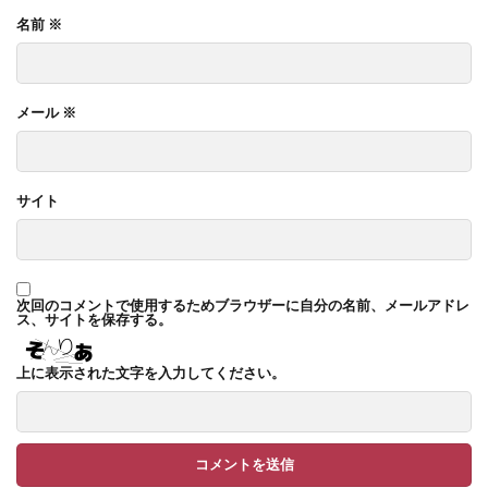
名前
※
イナバ物置 ダストボックス
イナバ物置 ナイソー
イナバ物置 ネクスタ
イナバ物置 バイク保管庫
イナバ物置 フォルタ
メール
※
イナバ物置 自転車置場 BFXタイプ
ウリン
エクスタイル アーバンフェンス
エクスタイル アーバンポールAD
サイト
エレント パークスワイド
エレント フォルテット
オオムラ ジェラシカ
カーポート
キャンペーン
きらまつり
次回のコメントで使用するためブラウザーに自分の名前、メールアドレ
ス、サイトを保存する。
グローベン プラド/one
コイズミ照明 AU42402L
上に表示された文字を入力してください。
コラム
サンアイ岡本 セッパンガレージ
ジャービス商事 アニマル蛇口
ジャービス商事 蛇口プレート
ジャワ鉄平
スタッフブログ
スノーホワイト