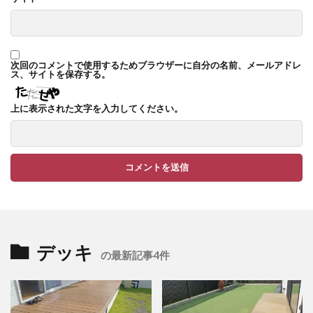
TM9
YKK ヴェクター
YKK エクステリアポスト G3型
YKK エクステリアポスト T10型
次回のコメントで使用するためブラウザーに自分の名前、メールアドレ
ス、サイトを保存する。
YKK エクステリアポスト T11型
YKK エクステリアポスト T9型
YKK エフルージュ
上に表示された文字を入力してください。
YKK エフルージュ FIRST
YKK ガーデン倶楽部 スタンダードフェンス
YKK シンプルモダン
YKK リウッドデッキ200
YKK リレーリア
YKK ルシアスウォール
YKK ルシアスフェンス
YKK ルシアスポストユニット SD02型
デッキ
の最新記事4件
アドヴァン オーシャンストーン
アマゾンジャラ
イナバ物置 ガレーディア
イナバ物置 タイヤストッカー