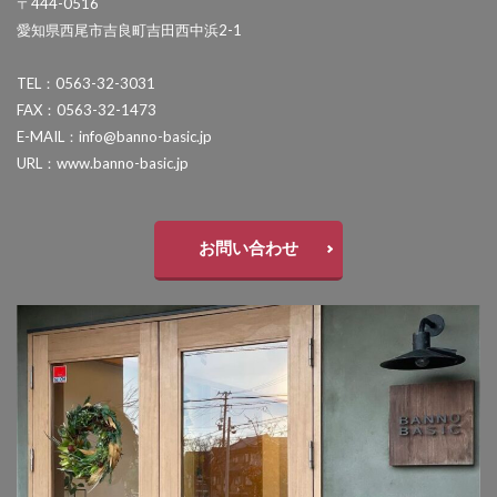
〒444-0516
セキスイデザインワークス ゼロフランジライト
愛知県西尾市吉良町吉田西中浜2-1
タカショー アートポート
TEL：0563-32-3031
タカショー エクスレッズウォールライト
FAX：0563-32-1473
タカショー エバーアートウッドフェンス
E-MAIL：info@banno-basic.jp
URL：www.banno-basic.jp
タカショー エバーアートボード
タカショー エバースクリーン
タカショー ガラスサイン
お問い合わせ
タカショー シンプルシェード
タカショー セラウォール
タカショー セラクラシック
タカショー セラトップストーンタイル
タカショー セラレバンテ
タカショー タンモクウッド
タカショー デザインパネルⅡ