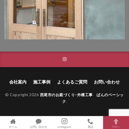
タカショー フレームポーチ
タカショー マリンライト
タカショー モクプラボード
タカショー モダンクラシックライト
タカショー ロイヤルフェンス
タクボ物置 Mr.ストックマン
トーシンコーポレーション unティーラ
トーシンコーポレーション 胴長横水栓スミレハンドル
ニッタイ工業 フェアフェース
会社案内
施工事例
よくあるご質問
お問い合わせ
パナソニック LGW46149K
パナソニック コンボ
© Copyright 2026
西尾市のお庭づくり･外構工事 ばんのベーシッ
パナソニック ユーロバッグ
ボビ
ボビカーゴ
ク
.
ボンボビ
マックスノブロック ボン
ユーロ物置 バイシクルキューブ
ユーロ物置 フロントエントリー
ホーム
お問い合わせ
Instagram
電話
TOPへ