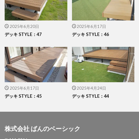
イナバ物置 ダストボックス
イナバ物置 ナイソー
イナバ物置 ネクスタ
イナバ物置 バイク保管庫
2025年6月20日
2025年6月17日
イナバ物置 フォルタ
デッキ STYLE：47
デッキ STYLE：46
イナバ物置 自転車置場 BFXタイプ
ウリン
エクスタイル アーバンフェンス
エクスタイル アーバンポールAD
エレント パークスワイド
エレント フォルテット
オオムラ ジェラシカ
カーポート
キャンペーン
きらまつり
2025年6月17日
2025年4月24日
デッキ STYLE：45
デッキ STYLE：44
グローベン プラド/one
コイズミ照明 AU42402L
コラム
サンアイ岡本 セッパンガレージ
ジャービス商事 アニマル蛇口
ジャービス商事 蛇口プレート
ジャワ鉄平
株式会社 ばんのベーシック
スタッフブログ
スノーホワイト