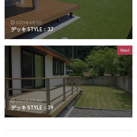
OnlyOne ヴァリオネオ
OnlyOne ヴェリータヌーボS
2025年4月3日
OnlyOne ウォールマウントライト
デッキ STYLE：37
OnlyOne エッジネームプレート
OnlyOne カーストップバー
OnlyOne クーリエ
Next
OnlyOne サブレ
OnlyOne シャーポ
OnlyOne ショーケース エントランスユニット
OnlyOne ショーケース専用ボーノ
OnlyOne シンプルフレーム フロントネームプレート
OnlyOne シンライト
2025年4月3日
OnlyOne スマートポール セレクト
デッキ STYLE：39
OnlyOne セレーノ
OnlyOne ティンバー
OnlyOne テンピオ
OnlyOne ナミプラス アール
OnlyOne ニューヨークスタイル