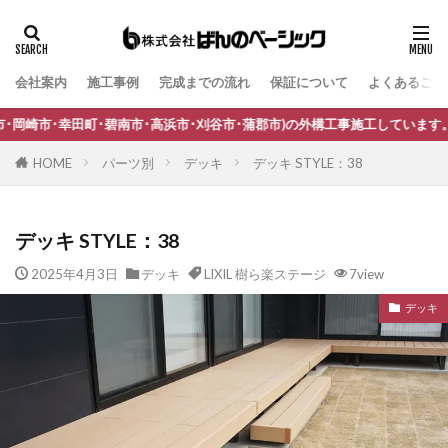
会社案内
施工事例
完成までの流れ
保証について
よくあるご質
タグ
B-Life.s Bウッドスタイル
B-Life.s ジョグストーン
南市･高浜市･刈谷市･蒲郡市)の外構工事施工しています。
B-Life.s スティックボーダー
HOME
パーツ別
デッキ
デッキ STYLE：38
B-Life.s ロートアイアンサイン
Dea's Garden A-07
Dea'sGarden A-03
Dea'sGarden C-13
デッキ STYLE：38
Dea'sGarden アルモ
Dea'sGarden アンジュ
2025年4月3日
デッキ
LIXIL 樹ら楽ステージ
7view
Dea'sGarden カンナミニ
Dea'sGarden スタッコU
デッキ
Dea'sGarden ディーズシェッド カンナ
Dea'sGarden プロバンス
Dea'sGarden ポーチ
ECOMOC エコモックフェンス
Kターフ
LIXIL アーキフィールド
LIXIL アーキフラン
LIXIL アクシィ1型
LIXIL アクシィ2型