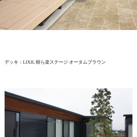
LIXIL アメリカンフェンス
LIXIL アルファベットサイン
LIXIL アルメッシュフェンス
LIXIL ウィンスリーポート
LIXIL ウォールスクリーン
LIXIL ウォールスクリーンファンクション門袖
LIXIL エクスポスト
LIXIL エクスポスト プレイン
デッキ：LIXIL 樹ら楽ステージ オータムブラウン
LIXIL エススライド
LIXIL ガーデンルームGF
LIXIL カーポートSC
LIXIL ガラスサイン
LIXIL グレイスランド
LIXIL コートラインⅡ
LIXIL ココマ
LIXIL サイモン
LIXIL サニージュ
LIXIL サニーブリーズフェンス
LIXIL ジーマ
LIXIL スタイルコート
LIXIL ステンレスサイン
LIXIL スマート宅配ポスト
LIXIL デザイナーズパーツ 枕木材