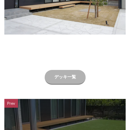
LIXIL ネクストポスト
LIXIL ネスカ
LIXIL ハイサモア
LIXIL フーゴ
LIXIL ファンクションユニット アクシィ
LIXIL ファンクションユニット ウィルモダン
LIXIL フェンスAB
LIXIL ブラケットウォールライト
LIXIL プラスG
LIXIL プレスタフェンス
LIXIL プレミエス
LIXIL プログコートフェンス
LIXIL ベルニューズ
LIXIL ラフィーネ門扉
デッキ一覧
LIXIL ワイドシャッターS
LIXIL 切文字サイン
LIXIL 横型ポストP-1型
LIXIL 樹ら楽ステージ
LIXIL 機能門柱FS
LIXIL 機能門柱FW
Prev
LIXIL 美彩 マリンライト
LIXIL 表札灯
LIXIL 門柱灯
LIXIL 開き門扉AB
OnlyOne アートモザイクスクエア