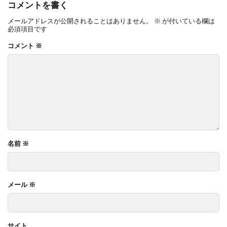
コメントを書く
OnlyOne ネットペブル
OnlyOne ノイエキューブ
メールアドレスが公開されることはありません。
※
が付いている欄は
OnlyOne パーサス
OnlyOne パーサスネオ
必須項目です
OnlyOne ピース カラフル
OnlyOne フィール
コメント
※
OnlyOne フォレストヒルズガーデンライト
OnlyOne フォレストヒルズネームプレート
OnlyOne ブランツ
OnlyOne ブリーズブリック
OnlyOne ブリックスネーム
OnlyOne ブリッツ
OnlyOne ベルダ
OnlyOne ポストカバー
OnlyOne モデルノ プラスエフ
OnlyOne モデルノW
名前
※
OnlyOne モデルノX ライン
OnlyOne ラ･クローヌ スクエア ライト
メール
※
OnlyOne ラッセルポスト
OnlyOne ルート
OnlyOne 和錆
OnlyOne 真鍮製ポーチライト
OnlyOne 金彩水鉢
Penne DESIGN
STターフ
サイト