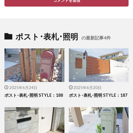
イナバ物置 ダストボックス
イナバ物置 ナイソー
イナバ物置 ネクスタ
イナバ物置 バイク保管庫
イナバ物置 フォルタ
ポスト･表札･照明
イナバ物置 自転車置場 BFXタイプ
ウリン
の最新記事4件
エクスタイル アーバンフェンス
エクスタイル アーバンポールAD
エレント パークスワイド
エレント フォルテット
オオムラ ジェラシカ
カーポート
キャンペーン
きらまつり
2025年6月24日
2025年6月20日
グローベン プラド/one
コイズミ照明 AU42402L
ポスト･表札･照明 STYLE：188
ポスト･表札･照明 STYLE：187
コラム
サンアイ岡本 セッパンガレージ
ジャービス商事 アニマル蛇口
ジャービス商事 蛇口プレート
ジャワ鉄平
スタッフブログ
スノーホワイト