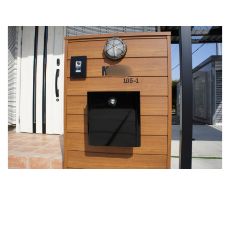
LIXIL ネクストポスト
LIXIL ネスカ
LIXIL ハイサモア
LIXIL フーゴ
LIXIL ファンクションユニット アクシィ
LIXIL ファンクションユニット ウィルモダン
LIXIL フェンスAB
LIXIL ブラケットウォールライト
LIXIL プラスG
LIXIL プレスタフェンス
LIXIL プレミエス
LIXIL プログコートフェンス
LIXIL ベルニューズ
LIXIL ラフィーネ門扉
LIXIL ワイドシャッターS
LIXIL 切文字サイン
LIXIL 横型ポストP-1型
LIXIL 樹ら楽ステージ
LIXIL 機能門柱FS
LIXIL 機能門柱FW
LIXIL 美彩 マリンライト
LIXIL 表札灯
LIXIL 門柱灯
LIXIL 開き門扉AB
OnlyOne アートモザイクスクエア