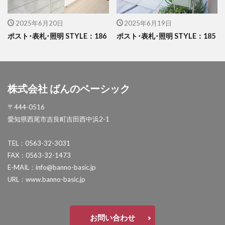
セキスイデザインワークス ゼロフランジライト
2025年6月20日
2025年6月19日
タカショー アートポート
ポスト･表札･照明 STYLE：186
ポスト･表札･照明 STYLE：185
タカショー エクスレッズウォールライト
タカショー エバーアートウッドフェンス
タカショー エバーアートボード
株式会社 ばんのベーシック
タカショー エバースクリーン
〒444-0516
タカショー ガラスサイン
愛知県西尾市吉良町吉田西中浜2-1
タカショー シンプルシェード
タカショー セラウォール
TEL：0563-32-3031
FAX：0563-32-1473
タカショー セラクラシック
E-MAIL：info@banno-basic.jp
タカショー セラトップストーンタイル
URL：www.banno-basic.jp
タカショー セラレバンテ
タカショー タンモクウッド
お問い合わせ
タカショー デザインパネルⅡ