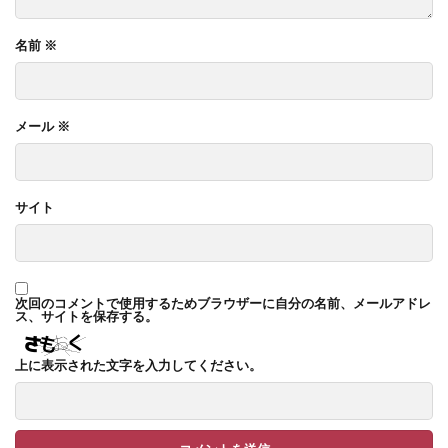
TM9
YKK ヴェクター
名前
※
YKK エクステリアポスト G3型
YKK エクステリアポスト T10型
YKK エクステリアポスト T11型
メール
※
YKK エクステリアポスト T9型
YKK エフルージュ
YKK エフルージュ FIRST
サイト
YKK ガーデン倶楽部 スタンダードフェンス
YKK シンプルモダン
YKK リウッドデッキ200
YKK リレーリア
YKK ルシアスウォール
次回のコメントで使用するためブラウザーに自分の名前、メールアドレ
YKK ルシアスフェンス
ス、サイトを保存する。
YKK ルシアスポストユニット SD02型
上に表示された文字を入力してください。
アドヴァン オーシャンストーン
アマゾンジャラ
イナバ物置 ガレーディア
イナバ物置 タイヤストッカー