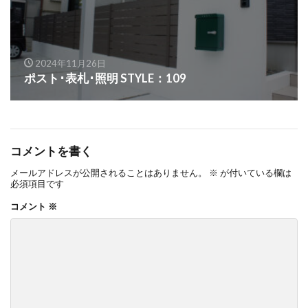
OnlyOne ネットペブル
OnlyOne ノイエキューブ
OnlyOne パーサス
OnlyOne パーサスネオ
OnlyOne ピース カラフル
OnlyOne フィール
2024年11月26日
ポスト･表札･照明 STYLE：109
OnlyOne フォレストヒルズガーデンライト
OnlyOne フォレストヒルズネームプレート
OnlyOne ブランツ
OnlyOne ブリーズブリック
OnlyOne ブリックスネーム
OnlyOne ブリッツ
コメントを書く
OnlyOne ベルダ
OnlyOne ポストカバー
メールアドレスが公開されることはありません。
※
が付いている欄は
必須項目です
OnlyOne モデルノ プラスエフ
OnlyOne モデルノW
コメント
※
OnlyOne モデルノX ライン
OnlyOne ラ･クローヌ スクエア ライト
OnlyOne ラッセルポスト
OnlyOne ルート
OnlyOne 和錆
OnlyOne 真鍮製ポーチライト
OnlyOne 金彩水鉢
Penne DESIGN
STターフ