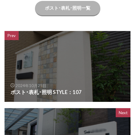
OnlyOne ヴァリオネオ
ポスト･表札･照明一覧
OnlyOne ヴェリータヌーボS
OnlyOne ウォールマウントライト
Prev
OnlyOne エッジネームプレート
OnlyOne カーストップバー
OnlyOne クーリエ
OnlyOne サブレ
OnlyOne シャーポ
OnlyOne ショーケース エントランスユニット
OnlyOne ショーケース専用ボーノ
OnlyOne シンプルフレーム フロントネームプレート
2024年10月25日
ポスト･表札･照明 STYLE：107
OnlyOne シンライト
OnlyOne スマートポール セレクト
Next
OnlyOne セレーノ
OnlyOne ティンバー
OnlyOne テンピオ
OnlyOne ナミプラス アール
OnlyOne ニューヨークスタイル