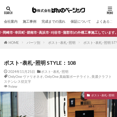
会社案内
施工事例
完成までの流れ
保証について
よくあるご質
タグ
B-Life.s Bウッドスタイル
B-Life.s ジョグストーン
市･高浜市･刈谷市･蒲郡市)の外構工事施工しています。
B-Life.s スティックボーダー
HOME
パーツ別
ポスト･表札･照明
ポスト･表札･照明 STY
B-Life.s ロートアイアンサイン
Dea's Garden A-07
Dea'sGarden A-03
Dea'sGarden C-13
ポスト･表札･照明 STYLE：108
Dea'sGarden アルモ
Dea'sGarden アンジュ
2024年11月25日
ポスト･表札･照明
Dea'sGarden カンナミニ
Dea'sGarden スタッコU
OnlyOne ヴァリオネオ
,
OnlyOne 真鍮製ポーチライト
,
美濃クラフト
Dea'sGarden ディーズシェッド カンナ
ステンレス切文字
9view
Dea'sGarden プロバンス
Dea'sGarden ポーチ
ポスト･表札･照明
ECOMOC エコモックフェンス
Kターフ
LIXIL アーキフィールド
LIXIL アーキフラン
LIXIL アクシィ1型
LIXIL アクシィ2型