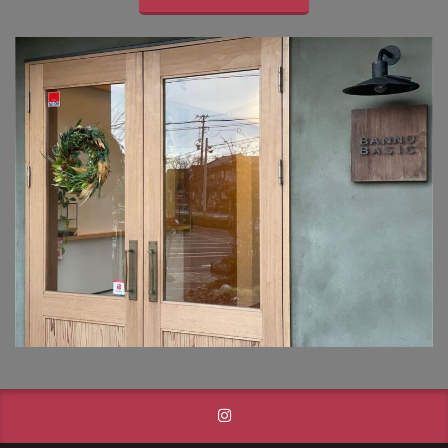
タカショー フレームポーチ
タカショー マリンライト
タカショー モクプラボード
タカショー モダンクラシックライト
タカショー ロイヤルフェンス
タクボ物置 Mr.ストックマン
トーシンコーポレーション unティーラ
トーシンコーポレーション 胴長横水栓スミレハンドル
ニッタイ工業 フェアフェース
パナソニック LGW46149K
パナソニック コンボ
パナソニック ユーロバッグ
ボビ
ボビカーゴ
ボンボビ
マックスノブロック ボン
ユーロ物置 バイシクルキューブ
ユーロ物置 フロントエントリー