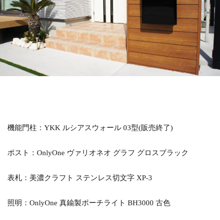
LIXIL アメリカンフェンス
LIXIL アルファベットサイン
LIXIL アルメッシュフェンス
LIXIL ウィンスリーポート
LIXIL ウォールスクリーン
LIXIL ウォールスクリーンファンクション門袖
LIXIL エクスポスト
LIXIL エクスポスト プレイン
LIXIL エススライド
LIXIL ガーデンルームGF
LIXIL カーポートSC
LIXIL ガラスサイン
機能門柱：YKK ルシアスウォール 03型(販売終了)
LIXIL グレイスランド
LIXIL コートラインⅡ
ポスト：OnlyOne ヴァリオネオ グラフ グロスブラック
LIXIL ココマ
LIXIL サイモン
LIXIL サニージュ
LIXIL サニーブリーズフェンス
LIXIL ジーマ
表札：美濃クラフト ステンレス切文字 XP-3
LIXIL スタイルコート
LIXIL ステンレスサイン
LIXIL スマート宅配ポスト
照明：OnlyOne 真鍮製ポーチライト BH3000 古色
LIXIL デザイナーズパーツ 枕木材