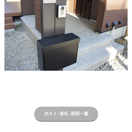
LIXIL ネクストポスト
LIXIL ネスカ
LIXIL ハイサモア
LIXIL フーゴ
LIXIL ファンクションユニット アクシィ
LIXIL ファンクションユニット ウィルモダン
LIXIL フェンスAB
LIXIL ブラケットウォールライト
LIXIL プラスG
LIXIL プレスタフェンス
LIXIL プレミエス
LIXIL プログコートフェンス
LIXIL ベルニューズ
LIXIL ラフィーネ門扉
LIXIL ワイドシャッターS
LIXIL 切文字サイン
LIXIL 横型ポストP-1型
LIXIL 樹ら楽ステージ
LIXIL 機能門柱FS
LIXIL 機能門柱FW
LIXIL 美彩 マリンライト
LIXIL 表札灯
ポスト･表札･照明一覧
LIXIL 門柱灯
LIXIL 開き門扉AB
OnlyOne アートモザイクスクエア