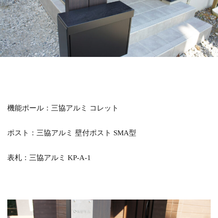
LIXIL アメリカンフェンス
LIXIL アルファベットサイン
LIXIL アルメッシュフェンス
LIXIL ウィンスリーポート
LIXIL ウォールスクリーン
LIXIL ウォールスクリーンファンクション門袖
LIXIL エクスポスト
LIXIL エクスポスト プレイン
LIXIL エススライド
LIXIL ガーデンルームGF
機能ポール：三協アルミ コレット
LIXIL カーポートSC
LIXIL ガラスサイン
ポスト：三協アルミ 壁付ポスト SMA型
LIXIL グレイスランド
LIXIL コートラインⅡ
LIXIL ココマ
LIXIL サイモン
LIXIL サニージュ
表札：三協アルミ KP-A-1
LIXIL サニーブリーズフェンス
LIXIL ジーマ
LIXIL スタイルコート
LIXIL ステンレスサイン
LIXIL スマート宅配ポスト
LIXIL デザイナーズパーツ 枕木材