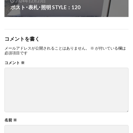
2024年12月23日
OnlyOne ネットペブル
OnlyOne ノイエキューブ
ポスト･表札･照明 STYLE：120
OnlyOne パーサス
OnlyOne パーサスネオ
OnlyOne ピース カラフル
OnlyOne フィール
OnlyOne フォレストヒルズガーデンライト
コメントを書く
OnlyOne フォレストヒルズネームプレート
メールアドレスが公開されることはありません。
※
が付いている欄は
必須項目です
OnlyOne ブランツ
OnlyOne ブリーズブリック
コメント
※
OnlyOne ブリックスネーム
OnlyOne ブリッツ
OnlyOne ベルダ
OnlyOne ポストカバー
OnlyOne モデルノ プラスエフ
OnlyOne モデルノW
OnlyOne モデルノX ライン
OnlyOne ラ･クローヌ スクエア ライト
OnlyOne ラッセルポスト
OnlyOne ルート
名前
※
OnlyOne 和錆
OnlyOne 真鍮製ポーチライト
OnlyOne 金彩水鉢
Penne DESIGN
STターフ