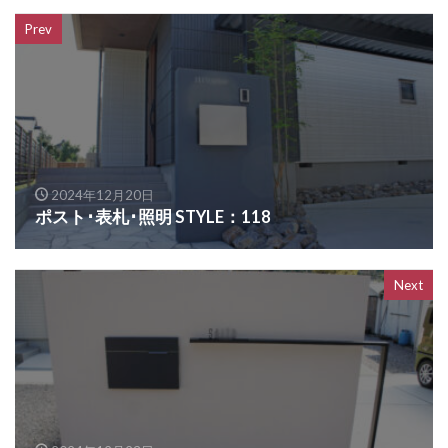
OnlyOne ヴァリオネオ
Prev
OnlyOne ヴェリータヌーボS
OnlyOne ウォールマウントライト
OnlyOne エッジネームプレート
OnlyOne カーストップバー
OnlyOne クーリエ
OnlyOne サブレ
OnlyOne シャーポ
2024年12月20日
OnlyOne ショーケース エントランスユニット
ポスト･表札･照明 STYLE：118
OnlyOne ショーケース専用ボーノ
OnlyOne シンプルフレーム フロントネームプレート
Next
OnlyOne シンライト
OnlyOne スマートポール セレクト
OnlyOne セレーノ
OnlyOne ティンバー
OnlyOne テンピオ
OnlyOne ナミプラス アール
OnlyOne ニューヨークスタイル