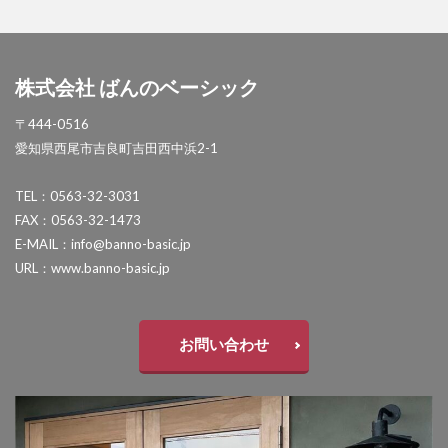
セキスイデザインワークス ゼロフランジライト
タカショー アートポート
株式会社 ばんのベーシック
タカショー エクスレッズウォールライト
タカショー エバーアートウッドフェンス
〒444-0516
愛知県西尾市吉良町吉田西中浜2-1
タカショー エバーアートボード
タカショー エバースクリーン
TEL：0563-32-3031
タカショー ガラスサイン
FAX：0563-32-1473
E-MAIL：info@banno-basic.jp
タカショー シンプルシェード
URL：www.banno-basic.jp
タカショー セラウォール
タカショー セラクラシック
タカショー セラトップストーンタイル
お問い合わせ
タカショー セラレバンテ
タカショー タンモクウッド
タカショー デザインパネルⅡ