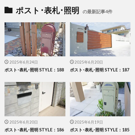
イナバ物置 ダストボックス
イナバ物置 ナイソー
ポスト･表札･照明
の最新記事4件
イナバ物置 ネクスタ
イナバ物置 バイク保管庫
イナバ物置 フォルタ
イナバ物置 自転車置場 BFXタイプ
ウリン
エクスタイル アーバンフェンス
エクスタイル アーバンポールAD
2025年6月24日
2025年6月20日
エレント パークスワイド
エレント フォルテット
ポスト･表札･照明 STYLE：188
ポスト･表札･照明 STYLE：187
オオムラ ジェラシカ
カーポート
キャンペーン
きらまつり
グローベン プラド/one
コイズミ照明 AU42402L
コラム
サンアイ岡本 セッパンガレージ
ジャービス商事 アニマル蛇口
2025年6月20日
2025年6月19日
ジャービス商事 蛇口プレート
ジャワ鉄平
ポスト･表札･照明 STYLE：186
ポスト･表札･照明 STYLE：185
スタッフブログ
スノーホワイト