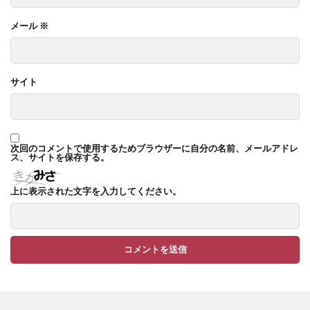
TM9
YKK ヴェクター
メール
※
YKK エクステリアポスト G3型
YKK エクステリアポスト T10型
サイト
YKK エクステリアポスト T11型
YKK エクステリアポスト T9型
YKK エフルージュ
YKK エフルージュ FIRST
次回のコメントで使用するためブラウザーに自分の名前、メールアドレ
YKK ガーデン倶楽部 スタンダードフェンス
ス、サイトを保存する。
YKK シンプルモダン
YKK リウッドデッキ200
上に表示された文字を入力してください。
YKK リレーリア
YKK ルシアスウォール
YKK ルシアスフェンス
YKK ルシアスポストユニット SD02型
アドヴァン オーシャンストーン
アマゾンジャラ
イナバ物置 ガレーディア
イナバ物置 タイヤストッカー