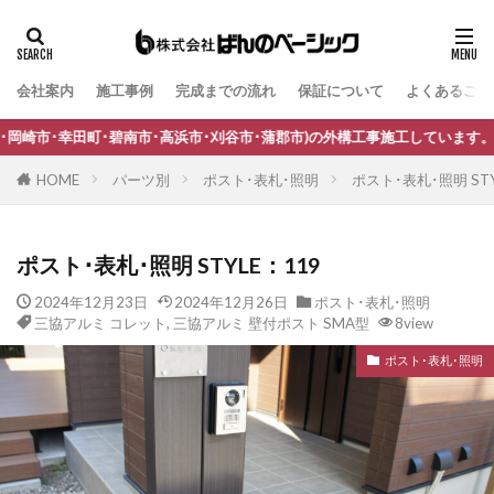
会社案内
施工事例
完成までの流れ
保証について
よくあるご質
タグ
B-Life.s Bウッドスタイル
B-Life.s ジョグストーン
南市･高浜市･刈谷市･蒲郡市)の外構工事施工しています。
B-Life.s スティックボーダー
HOME
パーツ別
ポスト･表札･照明
ポスト･表札･照明 STY
B-Life.s ロートアイアンサイン
Dea's Garden A-07
Dea'sGarden A-03
Dea'sGarden C-13
ポスト･表札･照明 STYLE：119
Dea'sGarden アルモ
Dea'sGarden アンジュ
2024年12月23日
2024年12月26日
ポスト･表札･照明
Dea'sGarden カンナミニ
Dea'sGarden スタッコU
三協アルミ コレット
,
三協アルミ 壁付ポスト SMA型
8view
Dea'sGarden ディーズシェッド カンナ
ポスト･表札･照明
Dea'sGarden プロバンス
Dea'sGarden ポーチ
ECOMOC エコモックフェンス
Kターフ
LIXIL アーキフィールド
LIXIL アーキフラン
LIXIL アクシィ1型
LIXIL アクシィ2型