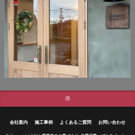
タカショー フレームポーチ
タカショー マリンライト
タカショー モクプラボード
タカショー モダンクラシックライト
タカショー ロイヤルフェンス
タクボ物置 Mr.ストックマン
トーシンコーポレーション unティーラ
トーシンコーポレーション 胴長横水栓スミレハンドル
ニッタイ工業 フェアフェース
パナソニック LGW46149K
パナソニック コンボ
パナソニック ユーロバッグ
ボビ
ボビカーゴ
ボンボビ
マックスノブロック ボン
会社案内
施工事例
よくあるご質問
お問い合わせ
ユーロ物置 バイシクルキューブ
ユーロ物置 フロントエントリー