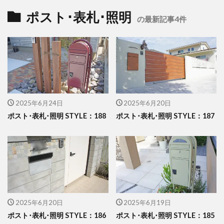
イナバ物置 ダストボックス
イナバ物置 ナイソー
ポスト･表札･照明
の最新記事4件
イナバ物置 ネクスタ
イナバ物置 バイク保管庫
イナバ物置 フォルタ
イナバ物置 自転車置場 BFXタイプ
ウリン
エクスタイル アーバンフェンス
エクスタイル アーバンポールAD
2025年6月24日
2025年6月20日
エレント パークスワイド
エレント フォルテット
ポスト･表札･照明 STYLE：188
ポスト･表札･照明 STYLE：187
オオムラ ジェラシカ
カーポート
キャンペーン
きらまつり
グローベン プラド/one
コイズミ照明 AU42402L
コラム
サンアイ岡本 セッパンガレージ
ジャービス商事 アニマル蛇口
2025年6月20日
2025年6月19日
ジャービス商事 蛇口プレート
ジャワ鉄平
ポスト･表札･照明 STYLE：186
ポスト･表札･照明 STYLE：185
スタッフブログ
スノーホワイト