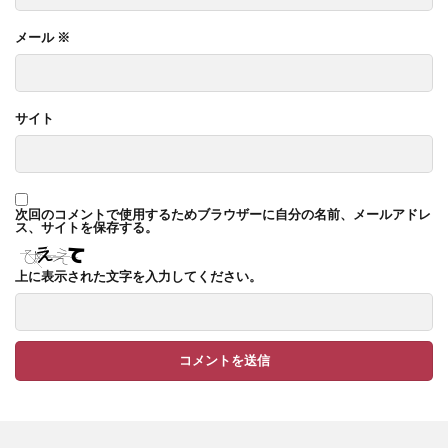
TM9
YKK ヴェクター
メール
※
YKK エクステリアポスト G3型
YKK エクステリアポスト T10型
サイト
YKK エクステリアポスト T11型
YKK エクステリアポスト T9型
YKK エフルージュ
YKK エフルージュ FIRST
次回のコメントで使用するためブラウザーに自分の名前、メールアドレ
YKK ガーデン倶楽部 スタンダードフェンス
ス、サイトを保存する。
YKK シンプルモダン
YKK リウッドデッキ200
上に表示された文字を入力してください。
YKK リレーリア
YKK ルシアスウォール
YKK ルシアスフェンス
YKK ルシアスポストユニット SD02型
アドヴァン オーシャンストーン
アマゾンジャラ
イナバ物置 ガレーディア
イナバ物置 タイヤストッカー