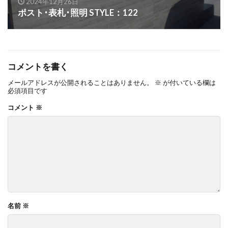
2024年12月26日
OnlyOne ネットペブル
OnlyOne ノイエキューブ
ポスト･表札･照明 STYLE：122
OnlyOne パーサス
OnlyOne パーサスネオ
OnlyOne ピース カラフル
OnlyOne フィール
OnlyOne フォレストヒルズガーデンライト
コメントを書く
OnlyOne フォレストヒルズネームプレート
メールアドレスが公開されることはありません。
※
が付いている欄は
必須項目です
OnlyOne ブランツ
OnlyOne ブリーズブリック
コメント
※
OnlyOne ブリックスネーム
OnlyOne ブリッツ
OnlyOne ベルダ
OnlyOne ポストカバー
OnlyOne モデルノ プラスエフ
OnlyOne モデルノW
OnlyOne モデルノX ライン
OnlyOne ラ･クローヌ スクエア ライト
OnlyOne ラッセルポスト
OnlyOne ルート
名前
※
OnlyOne 和錆
OnlyOne 真鍮製ポーチライト
OnlyOne 金彩水鉢
Penne DESIGN
STターフ