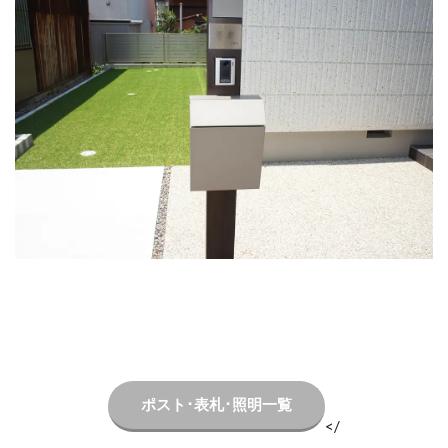
LIXIL ネクストポスト
LIXIL ネスカ
LIXIL ハイサモア
LIXIL フーゴ
LIXIL ファンクションユニット アクシィ
LIXIL ファンクションユニット ウィルモダン
LIXIL フェンスAB
LIXIL ブラケットウォールライト
LIXIL プラスG
LIXIL プレスタフェンス
LIXIL プレミエス
LIXIL プログコートフェンス
LIXIL ベルニューズ
LIXIL ラフィーネ門扉
LIXIL ワイドシャッターS
LIXIL 切文字サイン
LIXIL 横型ポストP-1型
LIXIL 樹ら楽ステージ
LIXIL 機能門柱FS
LIXIL 機能門柱FW
LIXIL 美彩 マリンライト
LIXIL 表札灯
ポスト･表札･照明一覧
LIXIL 門柱灯
LIXIL 開き門扉AB
</
OnlyOne アートモザイクスクエア