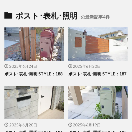
イナバ物置 ダストボックス
イナバ物置 ナイソー
ポスト･表札･照明
イナバ物置 ネクスタ
イナバ物置 バイク保管庫
の最新記事4件
イナバ物置 フォルタ
イナバ物置 自転車置場 BFXタイプ
ウリン
エクスタイル アーバンフェンス
エクスタイル アーバンポールAD
エレント パークスワイド
エレント フォルテット
2025年6月24日
2025年6月20日
オオムラ ジェラシカ
カーポート
ポスト･表札･照明 STYLE：188
ポスト･表札･照明 STYLE：187
キャンペーン
きらまつり
グローベン プラド/one
コイズミ照明 AU42402L
コラム
サンアイ岡本 セッパンガレージ
ジャービス商事 アニマル蛇口
ジャービス商事 蛇口プレート
ジャワ鉄平
2025年6月20日
2025年6月19日
スタッフブログ
スノーホワイト