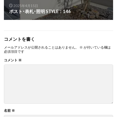
2025年4月15日
OnlyOne ネットペブル
OnlyOne ノイエキューブ
ポスト･表札･照明 STYLE：146
OnlyOne パーサス
OnlyOne パーサスネオ
OnlyOne ピース カラフル
OnlyOne フィール
OnlyOne フォレストヒルズガーデンライト
コメントを書く
OnlyOne フォレストヒルズネームプレート
メールアドレスが公開されることはありません。
※
が付いている欄は
OnlyOne ブランツ
OnlyOne ブリーズブリック
必須項目です
OnlyOne ブリックスネーム
OnlyOne ブリッツ
コメント
※
OnlyOne ベルダ
OnlyOne ポストカバー
OnlyOne モデルノ プラスエフ
OnlyOne モデルノW
OnlyOne モデルノX ライン
OnlyOne ラ･クローヌ スクエア ライト
OnlyOne ラッセルポスト
OnlyOne ルート
OnlyOne 和錆
OnlyOne 真鍮製ポーチライト
名前
※
OnlyOne 金彩水鉢
Penne DESIGN
STターフ