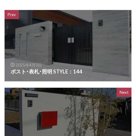
OnlyOne ヴァリオネオ
Prev
OnlyOne ヴェリータヌーボS
OnlyOne ウォールマウントライト
OnlyOne エッジネームプレート
OnlyOne カーストップバー
OnlyOne クーリエ
OnlyOne サブレ
OnlyOne シャーポ
2025年4月3日
OnlyOne ショーケース エントランスユニット
ポスト･表札･照明 STYLE：144
OnlyOne ショーケース専用ボーノ
OnlyOne シンプルフレーム フロントネームプレート
Next
OnlyOne シンライト
OnlyOne スマートポール セレクト
OnlyOne セレーノ
OnlyOne ティンバー
OnlyOne テンピオ
OnlyOne ナミプラス アール
OnlyOne ニューヨークスタイル