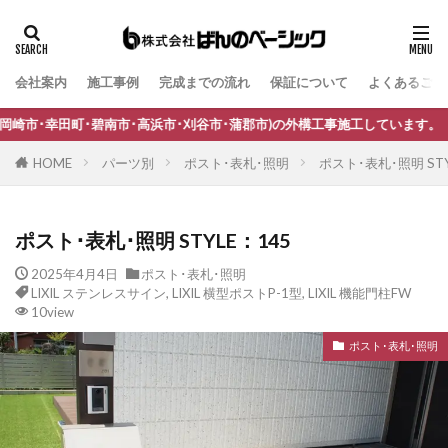
会社案内
施工事例
完成までの流れ
保証について
よくあるご質
タグ
B-Life.s Bウッドスタイル
B-Life.s ジョグストーン
市･高浜市･刈谷市･蒲郡市)の外構工事施工しています。
B-Life.s スティックボーダー
HOME
パーツ別
ポスト･表札･照明
ポスト･表札･照明 STY
B-Life.s ロートアイアンサイン
Dea's Garden A-07
Dea'sGarden A-03
Dea'sGarden C-13
ポスト･表札･照明 STYLE：145
Dea'sGarden アルモ
Dea'sGarden アンジュ
2025年4月4日
ポスト･表札･照明
Dea'sGarden カンナミニ
Dea'sGarden スタッコU
LIXIL ステンレスサイン
,
LIXIL 横型ポストP-1型
,
LIXIL 機能門柱FW
Dea'sGarden ディーズシェッド カンナ
10view
Dea'sGarden プロバンス
Dea'sGarden ポーチ
ポスト･表札･照明
ECOMOC エコモックフェンス
Kターフ
LIXIL アーキフィールド
LIXIL アーキフラン
LIXIL アクシィ1型
LIXIL アクシィ2型