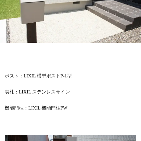
LIXIL アメリカンフェンス
LIXIL アルファベットサイン
LIXIL アルメッシュフェンス
LIXIL ウィンスリーポート
LIXIL ウォールスクリーン
LIXIL ウォールスクリーンファンクション門袖
LIXIL エクスポスト
LIXIL エクスポスト プレイン
LIXIL エススライド
LIXIL ガーデンルームGF
ポスト：LIXIL 横型ポストP-1型
LIXIL カーポートSC
LIXIL ガラスサイン
LIXIL グレイスランド
LIXIL コートラインⅡ
表札：LIXIL ステンレスサイン
LIXIL ココマ
LIXIL サイモン
LIXIL サニージュ
機能門柱：LIXIL 機能門柱FW
LIXIL サニーブリーズフェンス
LIXIL ジーマ
LIXIL スタイルコート
LIXIL ステンレスサイン
LIXIL スマート宅配ポスト
LIXIL デザイナーズパーツ 枕木材