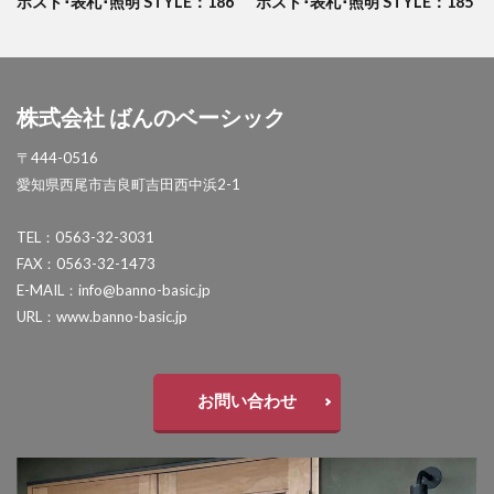
ポスト･表札･照明 STYLE：186
ポスト･表札･照明 STYLE：185
セキスイデザインワークス ゼロフランジライト
タカショー アートポート
タカショー エクスレッズウォールライト
株式会社 ばんのベーシック
タカショー エバーアートウッドフェンス
〒444-0516
タカショー エバーアートボード
愛知県西尾市吉良町吉田西中浜2-1
タカショー エバースクリーン
タカショー ガラスサイン
TEL：0563-32-3031
FAX：0563-32-1473
タカショー シンプルシェード
E-MAIL：info@banno-basic.jp
タカショー セラウォール
URL：www.banno-basic.jp
タカショー セラクラシック
タカショー セラトップストーンタイル
お問い合わせ
タカショー セラレバンテ
タカショー タンモクウッド
タカショー デザインパネルⅡ