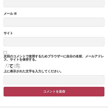
TM9
YKK ヴェクター
YKK エクステリアポスト G3型
メール
※
YKK エクステリアポスト T10型
YKK エクステリアポスト T11型
サイト
YKK エクステリアポスト T9型
YKK エフルージュ
YKK エフルージュ FIRST
YKK ガーデン倶楽部 スタンダードフェンス
次回のコメントで使用するためブラウザーに自分の名前、メールアドレ
ス、サイトを保存する。
YKK シンプルモダン
YKK リウッドデッキ200
YKK リレーリア
YKK ルシアスウォール
上に表示された文字を入力してください。
YKK ルシアスフェンス
YKK ルシアスポストユニット SD02型
アドヴァン オーシャンストーン
アマゾンジャラ
イナバ物置 ガレーディア
イナバ物置 タイヤストッカー