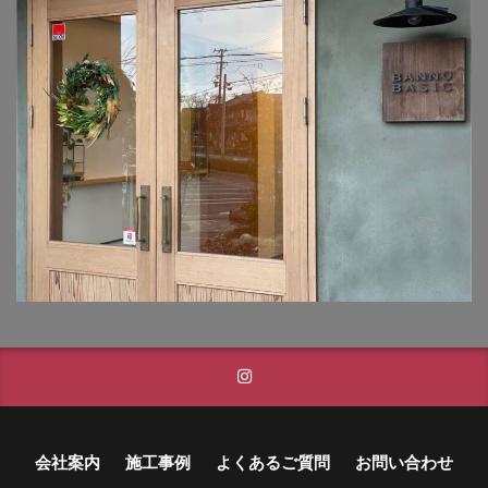
タカショー フレームポーチ
タカショー マリンライト
タカショー モクプラボード
タカショー モダンクラシックライト
タカショー ロイヤルフェンス
タクボ物置 Mr.ストックマン
トーシンコーポレーション unティーラ
トーシンコーポレーション 胴長横水栓スミレハンドル
ニッタイ工業 フェアフェース
パナソニック LGW46149K
パナソニック コンボ
パナソニック ユーロバッグ
ボビ
ボビカーゴ
ボンボビ
マックスノブロック ボン
ユーロ物置 バイシクルキューブ
会社案内
施工事例
よくあるご質問
お問い合わせ
ユーロ物置 フロントエントリー