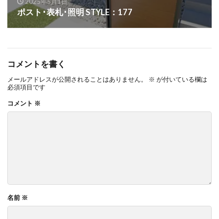
2025年5月1日
OnlyOne ネットペブル
OnlyOne ノイエキューブ
ポスト･表札･照明 STYLE：177
OnlyOne パーサス
OnlyOne パーサスネオ
OnlyOne ピース カラフル
OnlyOne フィール
OnlyOne フォレストヒルズガーデンライト
コメントを書く
OnlyOne フォレストヒルズネームプレート
メールアドレスが公開されることはありません。
※
が付いている欄は
必須項目です
OnlyOne ブランツ
OnlyOne ブリーズブリック
コメント
※
OnlyOne ブリックスネーム
OnlyOne ブリッツ
OnlyOne ベルダ
OnlyOne ポストカバー
OnlyOne モデルノ プラスエフ
OnlyOne モデルノW
OnlyOne モデルノX ライン
OnlyOne ラ･クローヌ スクエア ライト
OnlyOne ラッセルポスト
OnlyOne ルート
名前
※
OnlyOne 和錆
OnlyOne 真鍮製ポーチライト
OnlyOne 金彩水鉢
Penne DESIGN
STターフ