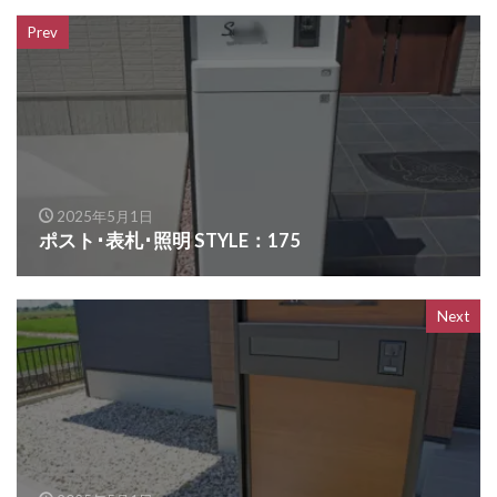
OnlyOne ヴァリオネオ
Prev
OnlyOne ヴェリータヌーボS
OnlyOne ウォールマウントライト
OnlyOne エッジネームプレート
OnlyOne カーストップバー
OnlyOne クーリエ
OnlyOne サブレ
OnlyOne シャーポ
2025年5月1日
OnlyOne ショーケース エントランスユニット
ポスト･表札･照明 STYLE：175
OnlyOne ショーケース専用ボーノ
OnlyOne シンプルフレーム フロントネームプレート
Next
OnlyOne シンライト
OnlyOne スマートポール セレクト
OnlyOne セレーノ
OnlyOne ティンバー
OnlyOne テンピオ
OnlyOne ナミプラス アール
OnlyOne ニューヨークスタイル