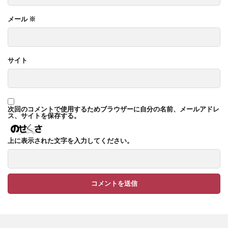
TM9
YKK ヴェクター
メール
※
YKK エクステリアポスト G3型
YKK エクステリアポスト T10型
サイト
YKK エクステリアポスト T11型
YKK エクステリアポスト T9型
YKK エフルージュ
YKK エフルージュ FIRST
次回のコメントで使用するためブラウザーに自分の名前、メールアドレ
YKK ガーデン倶楽部 スタンダードフェンス
ス、サイトを保存する。
YKK シンプルモダン
YKK リウッドデッキ200
上に表示された文字を入力してください。
YKK リレーリア
YKK ルシアスウォール
YKK ルシアスフェンス
YKK ルシアスポストユニット SD02型
アドヴァン オーシャンストーン
アマゾンジャラ
イナバ物置 ガレーディア
イナバ物置 タイヤストッカー