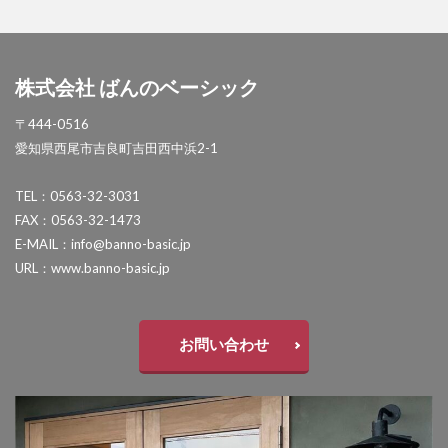
セキスイデザインワークス ゼロフランジライト
タカショー アートポート
株式会社 ばんのベーシック
タカショー エクスレッズウォールライト
タカショー エバーアートウッドフェンス
〒444-0516
愛知県西尾市吉良町吉田西中浜2-1
タカショー エバーアートボード
タカショー エバースクリーン
TEL：0563-32-3031
タカショー ガラスサイン
FAX：0563-32-1473
E-MAIL：info@banno-basic.jp
タカショー シンプルシェード
URL：www.banno-basic.jp
タカショー セラウォール
タカショー セラクラシック
タカショー セラトップストーンタイル
お問い合わせ
タカショー セラレバンテ
タカショー タンモクウッド
タカショー デザインパネルⅡ