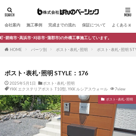
会社案内
施工事例
完成までの流れ
保証について
よくあるご質
タグ
B-Life.s Bウッドスタイル
B-Life.s ジョグストーン
･刈谷市･蒲郡市)の外構工事施工しています。
B-Life.s スティックボーダー
HOME
パーツ別
ポスト･表札･照明
ポスト･表札･照明 STY
B-Life.s ロートアイアンサイン
Dea's Garden A-07
Dea'sGarden A-03
Dea'sGarden C-13
ポスト･表札･照明 STYLE：176
Dea'sGarden アルモ
Dea'sGarden アンジュ
2025年5月1日
ポスト･表札･照明
Dea'sGarden カンナミニ
Dea'sGarden スタッコU
YKK エクステリアポスト T10型
,
YKK ルシアスウォール
7view
Dea'sGarden ディーズシェッド カンナ
ポスト･表札･照明
Dea'sGarden プロバンス
Dea'sGarden ポーチ
ECOMOC エコモックフェンス
Kターフ
LIXIL アーキフィールド
LIXIL アーキフラン
LIXIL アクシィ1型
LIXIL アクシィ2型