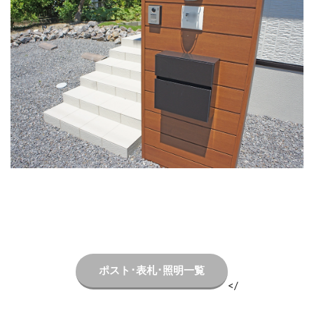
LIXIL ネクストポスト
LIXIL ネスカ
LIXIL ハイサモア
LIXIL フーゴ
LIXIL ファンクションユニット アクシィ
LIXIL ファンクションユニット ウィルモダン
LIXIL フェンスAB
LIXIL ブラケットウォールライト
LIXIL プラスG
LIXIL プレスタフェンス
LIXIL プレミエス
LIXIL プログコートフェンス
LIXIL ベルニューズ
LIXIL ラフィーネ門扉
LIXIL ワイドシャッターS
LIXIL 切文字サイン
LIXIL 横型ポストP-1型
LIXIL 樹ら楽ステージ
LIXIL 機能門柱FS
LIXIL 機能門柱FW
LIXIL 美彩 マリンライト
LIXIL 表札灯
ポスト･表札･照明一覧
</
LIXIL 門柱灯
LIXIL 開き門扉AB
OnlyOne アートモザイクスクエア