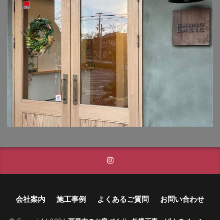
タカショー フレームポーチ
タカショー マリンライト
タカショー モクプラボード
タカショー モダンクラシックライト
タカショー ロイヤルフェンス
タクボ物置 Mr.ストックマン
トーシンコーポレーション unティーラ
トーシンコーポレーション 胴長横水栓スミレハンドル
ニッタイ工業 フェアフェース
パナソニック LGW46149K
パナソニック コンボ
パナソニック ユーロバッグ
ボビ
ボビカーゴ
ボンボビ
マックスノブロック ボン
会社案内
施工事例
よくあるご質問
お問い合わせ
ユーロ物置 バイシクルキューブ
ユーロ物置 フロントエントリー