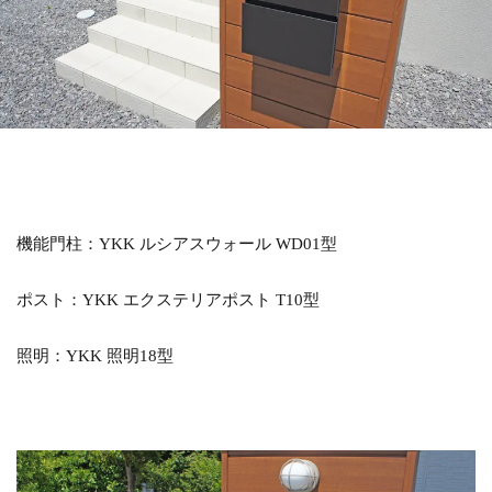
LIXIL アメリカンフェンス
LIXIL アルファベットサイン
LIXIL アルメッシュフェンス
LIXIL ウィンスリーポート
LIXIL ウォールスクリーン
LIXIL ウォールスクリーンファンクション門袖
LIXIL エクスポスト
LIXIL エクスポスト プレイン
LIXIL エススライド
LIXIL ガーデンルームGF
機能門柱：YKK ルシアスウォール WD01型
LIXIL カーポートSC
LIXIL ガラスサイン
ポスト：YKK エクステリアポスト T10型
LIXIL グレイスランド
LIXIL コートラインⅡ
LIXIL ココマ
LIXIL サイモン
LIXIL サニージュ
照明：YKK 照明18型
LIXIL サニーブリーズフェンス
LIXIL ジーマ
LIXIL スタイルコート
LIXIL ステンレスサイン
LIXIL スマート宅配ポスト
LIXIL デザイナーズパーツ 枕木材