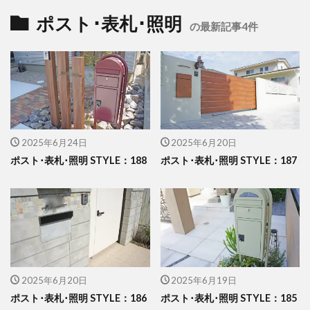
イナバ物置 ダストボックス
イナバ物置 ナイソー
ポスト･表札･照明
の最新記事4件
イナバ物置 ネクスタ
イナバ物置 バイク保管庫
イナバ物置 フォルタ
イナバ物置 自転車置場 BFXタイプ
ウリン
エクスタイル アーバンフェンス
エクスタイル アーバンポールAD
2025年6月24日
2025年6月20日
エレント パークスワイド
エレント フォルテット
ポスト･表札･照明 STYLE：188
ポスト･表札･照明 STYLE：187
オオムラ ジェラシカ
カーポート
キャンペーン
きらまつり
グローベン プラド/one
コイズミ照明 AU42402L
コラム
サンアイ岡本 セッパンガレージ
ジャービス商事 アニマル蛇口
2025年6月20日
2025年6月19日
ジャービス商事 蛇口プレート
ジャワ鉄平
ポスト･表札･照明 STYLE：186
ポスト･表札･照明 STYLE：185
スタッフブログ
スノーホワイト