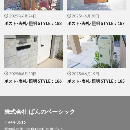
イナバ物置 ダストボックス
イナバ物置 ナイソー
イナバ物置 ネクスタ
イナバ物置 バイク保管庫
2025年6月24日
2025年6月20日
ポスト･表札･照明 STYLE：188
ポスト･表札･照明 STYLE：187
イナバ物置 フォルタ
イナバ物置 自転車置場 BFXタイプ
ウリン
エクスタイル アーバンフェンス
エクスタイル アーバンポールAD
エレント パークスワイド
エレント フォルテット
オオムラ ジェラシカ
カーポート
2025年6月20日
2025年6月19日
キャンペーン
きらまつり
ポスト･表札･照明 STYLE：186
ポスト･表札･照明 STYLE：185
グローベン プラド/one
コイズミ照明 AU42402L
コラム
サンアイ岡本 セッパンガレージ
ジャービス商事 アニマル蛇口
株式会社 ばんのベーシック
ジャービス商事 蛇口プレート
ジャワ鉄平
〒444-0516
スタッフブログ
スノーホワイト
愛知県西尾市吉良町吉田西中浜2-1