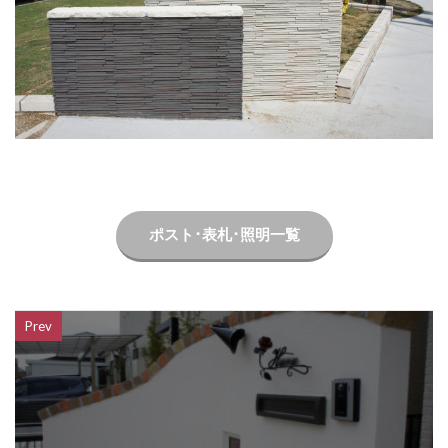
LIXIL ネクストポスト
LIXIL ネスカ
LIXIL ハイサモア
LIXIL フーゴ
LIXIL ファンクションユニット アクシィ
LIXIL ファンクションユニット ウィルモダン
LIXIL フェンスAB
LIXIL ブラケットウォールライト
LIXIL プラスG
LIXIL プレスタフェンス
LIXIL プレミエス
LIXIL プログコートフェンス
ポスト･表札･照明一覧
LIXIL ベルニューズ
LIXIL ラフィーネ門扉
LIXIL ワイドシャッターS
LIXIL 切文字サイン
LIXIL 横型ポストP-1型
LIXIL 樹ら楽ステージ
Prev
LIXIL 機能門柱FS
LIXIL 機能門柱FW
LIXIL 美彩 マリンライト
LIXIL 表札灯
LIXIL 門柱灯
LIXIL 開き門扉AB
OnlyOne アートモザイクスクエア