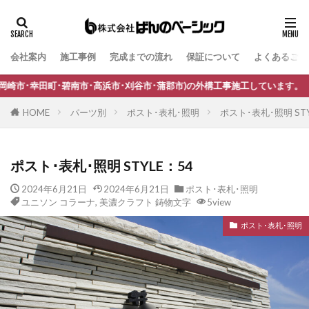
会社案内
施工事例
完成までの流れ
保証について
よくあるご質
タグ
B-Life.s Bウッドスタイル
B-Life.s ジョグストーン
南市･高浜市･刈谷市･蒲郡市)の外構工事施工しています。
B-Life.s スティックボーダー
HOME
パーツ別
ポスト･表札･照明
ポスト･表札･照明 STY
B-Life.s ロートアイアンサイン
Dea's Garden A-07
Dea'sGarden A-03
Dea'sGarden C-13
ポスト･表札･照明 STYLE：54
Dea'sGarden アルモ
Dea'sGarden アンジュ
2024年6月21日
2024年6月21日
ポスト･表札･照明
Dea'sGarden カンナミニ
Dea'sGarden スタッコU
ユニソン コラーナ
,
美濃クラフト 鋳物文字
5view
Dea'sGarden ディーズシェッド カンナ
ポスト･表札･照明
Dea'sGarden プロバンス
Dea'sGarden ポーチ
ECOMOC エコモックフェンス
Kターフ
LIXIL アーキフィールド
LIXIL アーキフラン
LIXIL アクシィ1型
LIXIL アクシィ2型