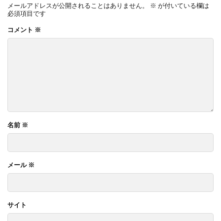
メールアドレスが公開されることはありません。
※
が付いている欄は
OnlyOne ネットペブル
OnlyOne ノイエキューブ
必須項目です
OnlyOne パーサス
OnlyOne パーサスネオ
コメント
※
OnlyOne ピース カラフル
OnlyOne フィール
OnlyOne フォレストヒルズガーデンライト
OnlyOne フォレストヒルズネームプレート
OnlyOne ブランツ
OnlyOne ブリーズブリック
OnlyOne ブリックスネーム
OnlyOne ブリッツ
OnlyOne ベルダ
OnlyOne ポストカバー
名前
※
OnlyOne モデルノ プラスエフ
OnlyOne モデルノW
OnlyOne モデルノX ライン
メール
※
OnlyOne ラ･クローヌ スクエア ライト
OnlyOne ラッセルポスト
OnlyOne ルート
OnlyOne 和錆
OnlyOne 真鍮製ポーチライト
サイト
OnlyOne 金彩水鉢
Penne DESIGN
STターフ