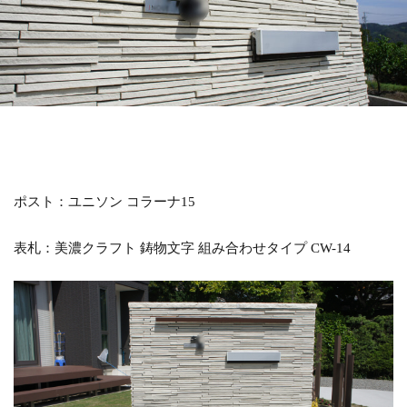
LIXIL アメリカンフェンス
LIXIL アルファベットサイン
LIXIL アルメッシュフェンス
LIXIL ウィンスリーポート
LIXIL ウォールスクリーン
LIXIL ウォールスクリーンファンクション門袖
LIXIL エクスポスト
LIXIL エクスポスト プレイン
LIXIL エススライド
LIXIL ガーデンルームGF
ポスト：ユニソン コラーナ15
LIXIL カーポートSC
LIXIL ガラスサイン
表札：美濃クラフト 鋳物文字 組み合わせタイプ CW-14
LIXIL グレイスランド
LIXIL コートラインⅡ
LIXIL ココマ
LIXIL サイモン
LIXIL サニージュ
LIXIL サニーブリーズフェンス
LIXIL ジーマ
LIXIL スタイルコート
LIXIL ステンレスサイン
LIXIL スマート宅配ポスト
LIXIL デザイナーズパーツ 枕木材