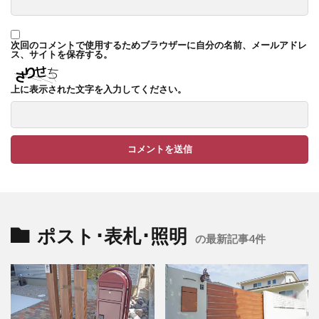
TM9
YKK ヴェクター
YKK エクステリアポスト G3型
次回のコメントで使用するためブラウザーに自分の名前、メールアドレ
ス、サイトを保存する。
YKK エクステリアポスト T10型
YKK エクステリアポスト T11型
上に表示された文字を入力してください。
YKK エクステリアポスト T9型
YKK エフルージュ
YKK エフルージュ FIRST
YKK ガーデン倶楽部 スタンダードフェンス
YKK シンプルモダン
YKK リウッドデッキ200
YKK リレーリア
YKK ルシアスウォール
YKK ルシアスフェンス
ポスト･表札･照明
の最新記事4件
YKK ルシアスポストユニット SD02型
アドヴァン オーシャンストーン
アマゾンジャラ
イナバ物置 ガレーディア
イナバ物置 タイヤストッカー