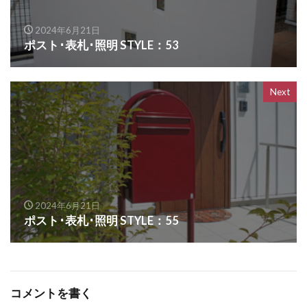
OnlyOne ヴァリオネオ
2024年6月21日
OnlyOne ヴェリータヌーボS
ポスト･表札･照明 STYLE：53
OnlyOne ウォールマウントライト
OnlyOne エッジネームプレート
Next
OnlyOne カーストップバー
OnlyOne クーリエ
OnlyOne サブレ
OnlyOne シャーポ
OnlyOne ショーケース エントランスユニット
OnlyOne ショーケース専用ボーノ
OnlyOne シンプルフレーム フロントネームプレート
2024年6月21日
OnlyOne シンライト
ポスト･表札･照明 STYLE：55
OnlyOne スマートポール セレクト
OnlyOne セレーノ
OnlyOne ティンバー
OnlyOne テンピオ
OnlyOne ナミプラス アール
コメントを書く
OnlyOne ニューヨークスタイル