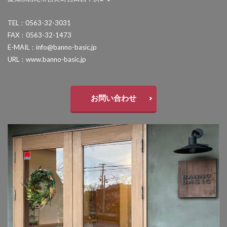
セキスイデザインワークス ゼロフランジライト
TEL：0563-32-3031
タカショー アートポート
FAX：0563-32-1473
タカショー エクスレッズウォールライト
E-MAIL：info@banno-basic.jp
URL：www.banno-basic.jp
タカショー エバーアートウッドフェンス
タカショー エバーアートボード
タカショー エバースクリーン
お問い合わせ
タカショー ガラスサイン
タカショー シンプルシェード
タカショー セラウォール
タカショー セラクラシック
タカショー セラトップストーンタイル
タカショー セラレバンテ
タカショー タンモクウッド
タカショー デザインパネルⅡ