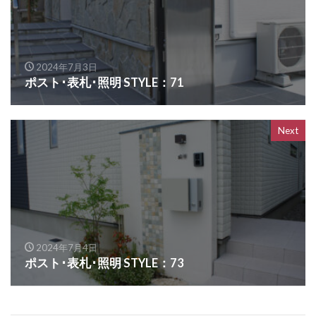
OnlyOne ヴァリオネオ
OnlyOne ヴェリータヌーボS
OnlyOne ウォールマウントライト
2024年7月3日
ポスト･表札･照明 STYLE：71
OnlyOne エッジネームプレート
OnlyOne カーストップバー
OnlyOne クーリエ
OnlyOne サブレ
OnlyOne シャーポ
Next
OnlyOne ショーケース エントランスユニット
OnlyOne ショーケース専用ボーノ
OnlyOne シンプルフレーム フロントネームプレート
OnlyOne シンライト
OnlyOne スマートポール セレクト
2024年7月4日
ポスト･表札･照明 STYLE：73
OnlyOne セレーノ
OnlyOne ティンバー
OnlyOne テンピオ
OnlyOne ナミプラス アール
OnlyOne ニューヨークスタイル