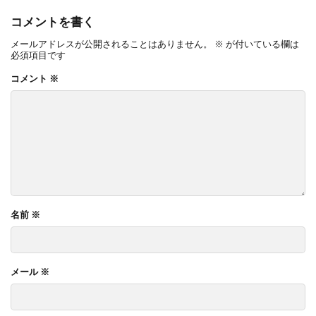
OnlyOne ネットペブル
OnlyOne ノイエキューブ
コメントを書く
OnlyOne パーサス
OnlyOne パーサスネオ
メールアドレスが公開されることはありません。
※
が付いている欄は
必須項目です
OnlyOne ピース カラフル
OnlyOne フィール
コメント
※
OnlyOne フォレストヒルズガーデンライト
OnlyOne フォレストヒルズネームプレート
OnlyOne ブランツ
OnlyOne ブリーズブリック
OnlyOne ブリックスネーム
OnlyOne ブリッツ
OnlyOne ベルダ
OnlyOne ポストカバー
OnlyOne モデルノ プラスエフ
OnlyOne モデルノW
名前
※
OnlyOne モデルノX ライン
OnlyOne ラ･クローヌ スクエア ライト
OnlyOne ラッセルポスト
OnlyOne ルート
メール
※
OnlyOne 和錆
OnlyOne 真鍮製ポーチライト
OnlyOne 金彩水鉢
Penne DESIGN
STターフ