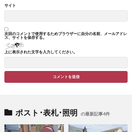
サイト
TM9
YKK ヴェクター
YKK エクステリアポスト G3型
YKK エクステリアポスト T10型
次回のコメントで使用するためブラウザーに自分の名前、メールアドレ
YKK エクステリアポスト T11型
ス、サイトを保存する。
YKK エクステリアポスト T9型
YKK エフルージュ
上に表示された文字を入力してください。
YKK エフルージュ FIRST
YKK ガーデン倶楽部 スタンダードフェンス
YKK シンプルモダン
YKK リウッドデッキ200
YKK リレーリア
YKK ルシアスウォール
YKK ルシアスフェンス
YKK ルシアスポストユニット SD02型
ポスト･表札･照明
アドヴァン オーシャンストーン
アマゾンジャラ
の最新記事4件
イナバ物置 ガレーディア
イナバ物置 タイヤストッカー