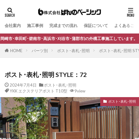
会社案内
施工事例
完成までの流れ
保証について
よくあるご質
タグ
B-Life.s Bウッドスタイル
B-Life.s ジョグストーン
市･高浜市･刈谷市･蒲郡市)の外構工事施工しています。
B-Life.s スティックボーダー
HOME
パーツ別
ポスト･表札･照明
ポスト･表札･照明 STY
B-Life.s ロートアイアンサイン
Dea's Garden A-07
Dea'sGarden A-03
Dea'sGarden C-13
ポスト･表札･照明 STYLE：72
Dea'sGarden アルモ
Dea'sGarden アンジュ
2024年7月4日
ポスト･表札･照明
Dea'sGarden カンナミニ
Dea'sGarden スタッコU
YKK エクステリアポスト T10型
9view
Dea'sGarden ディーズシェッド カンナ
ポスト･表札･照明
Dea'sGarden プロバンス
Dea'sGarden ポーチ
ECOMOC エコモックフェンス
Kターフ
LIXIL アーキフィールド
LIXIL アーキフラン
LIXIL アクシィ1型
LIXIL アクシィ2型