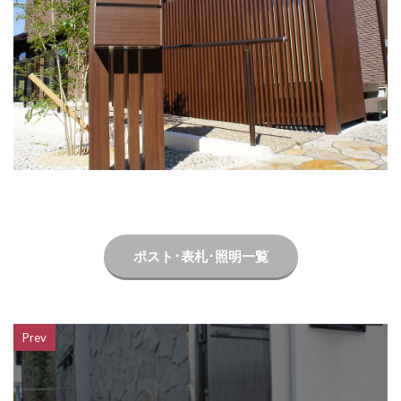
LIXIL ネクストポスト
LIXIL ネスカ
LIXIL ハイサモア
LIXIL フーゴ
LIXIL ファンクションユニット アクシィ
LIXIL ファンクションユニット ウィルモダン
LIXIL フェンスAB
LIXIL ブラケットウォールライト
LIXIL プラスG
LIXIL プレスタフェンス
LIXIL プレミエス
LIXIL プログコートフェンス
LIXIL ベルニューズ
LIXIL ラフィーネ門扉
LIXIL ワイドシャッターS
LIXIL 切文字サイン
ポスト･表札･照明一覧
LIXIL 横型ポストP-1型
LIXIL 樹ら楽ステージ
LIXIL 機能門柱FS
LIXIL 機能門柱FW
LIXIL 美彩 マリンライト
LIXIL 表札灯
Prev
LIXIL 門柱灯
LIXIL 開き門扉AB
OnlyOne アートモザイクスクエア