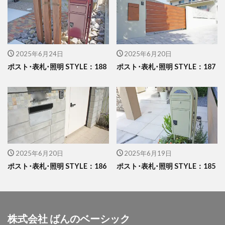
イナバ物置 ダストボックス
イナバ物置 ナイソー
イナバ物置 ネクスタ
イナバ物置 バイク保管庫
イナバ物置 フォルタ
2025年6月24日
2025年6月20日
イナバ物置 自転車置場 BFXタイプ
ウリン
ポスト･表札･照明 STYLE：188
ポスト･表札･照明 STYLE：187
エクスタイル アーバンフェンス
エクスタイル アーバンポールAD
エレント パークスワイド
エレント フォルテット
オオムラ ジェラシカ
カーポート
キャンペーン
きらまつり
2025年6月20日
2025年6月19日
グローベン プラド/one
コイズミ照明 AU42402L
ポスト･表札･照明 STYLE：186
ポスト･表札･照明 STYLE：185
コラム
サンアイ岡本 セッパンガレージ
ジャービス商事 アニマル蛇口
ジャービス商事 蛇口プレート
ジャワ鉄平
株式会社 ばんのベーシック
スタッフブログ
スノーホワイト