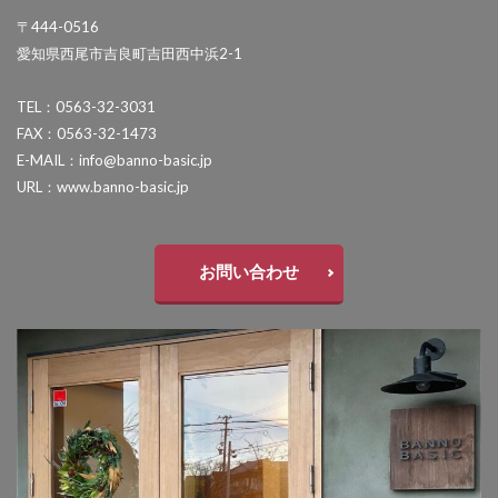
セキスイデザインワークス ゼロフランジライト
〒444-0516
愛知県西尾市吉良町吉田西中浜2-1
タカショー アートポート
タカショー エクスレッズウォールライト
TEL：0563-32-3031
タカショー エバーアートウッドフェンス
FAX：0563-32-1473
E-MAIL：info@banno-basic.jp
タカショー エバーアートボード
URL：www.banno-basic.jp
タカショー エバースクリーン
タカショー ガラスサイン
お問い合わせ
タカショー シンプルシェード
タカショー セラウォール
タカショー セラクラシック
タカショー セラトップストーンタイル
タカショー セラレバンテ
タカショー タンモクウッド
タカショー デザインパネルⅡ