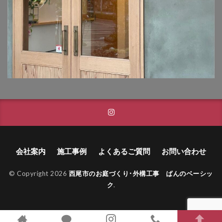
タカショー フレームポーチ
タカショー マリンライト
タカショー モクプラボード
タカショー モダンクラシックライト
タカショー ロイヤルフェンス
タクボ物置 Mr.ストックマン
トーシンコーポレーション unティーラ
トーシンコーポレーション 胴長横水栓スミレハンドル
ニッタイ工業 フェアフェース
会社案内
施工事例
よくあるご質問
お問い合わせ
パナソニック LGW46149K
パナソニック コンボ
パナソニック ユーロバッグ
ボビ
ボビカーゴ
© Copyright 2026
西尾市のお庭づくり･外構工事 ばんのベーシッ
ク
.
ボンボビ
マックスノブロック ボン
ユーロ物置 バイシクルキューブ
ユーロ物置 フロントエントリー