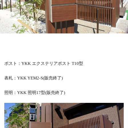
LIXIL アメリカンフェンス
LIXIL アルファベットサイン
LIXIL アルメッシュフェンス
LIXIL ウィンスリーポート
LIXIL ウォールスクリーン
LIXIL ウォールスクリーンファンクション門袖
LIXIL エクスポスト
LIXIL エクスポスト プレイン
LIXIL エススライド
LIXIL ガーデンルームGF
ポスト：YKK エクステリアポスト T10型
LIXIL カーポートSC
LIXIL ガラスサイン
表札：YKK YEM2-S(販売終了)
LIXIL グレイスランド
LIXIL コートラインⅡ
LIXIL ココマ
LIXIL サイモン
LIXIL サニージュ
照明：YKK 照明17型(販売終了)
LIXIL サニーブリーズフェンス
LIXIL ジーマ
LIXIL スタイルコート
LIXIL ステンレスサイン
LIXIL スマート宅配ポスト
LIXIL デザイナーズパーツ 枕木材