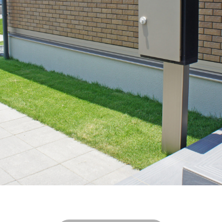
トップストーンタイル
タカショー セラレバンテ
タカショー タンモクウッ
インパネルⅡ
タカショー フレームポーチ
タカショー マリンライト
プラボード
タカショー モダンクラシックライト
タカショー ロイヤルフェ
ストックマン
トーシンコーポレーション unティーラ
ーション 胴長横水栓スミレハンドル
ニッタイ工業 フェアフェース
パナソ
ボ
パナソニック ユーロバッグ
ボビ
ボビカーゴ
ボンボビ
 ボン
ユーロ物置 バイシクルキューブ
ユーロ物置 フロントエントリー
i]
ユニソン アンテ
ユニソン ヴィコ
ユニソン ヴィコ スタンド
ドゥグラス
ユニソン ウェルズウォール450
ユニソン エコルトウォールラ
ユニソン カッシア
ユニソン クペラ
ユニソン グラニスストーン
パン
ユニソン クルム
ユニソン クレモナサークル
ユニソン クレモ
スリム
ユニソン クレモナモザイク
ユニソン ケイト
ユニソン ゴー
ユニソン コルディア
ユニソン シャインポット
ユニソン シャモテ
タンド
ユニソン セーフティベガス透水
ユニソン ソイルレンガ
ユニ
ナブリック
ユニソン テラ
ユニソン ネオキャスティスタンド
ユニソ