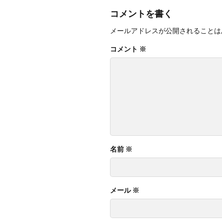
四国化成 スタック
コメントを書く
四国化成 マイポート
メールアドレスが公開されることは
国産中古枕木
東洋工業 ヴィン
コメント
※
東洋工業 コテージ
東洋工業 スギーペ
東洋工業 ハイブリ
東洋工業 ポルフス
東洋工業 大谷
美濃クラフト ア
名前
※
美濃クラフト ス
美濃クラフト ス
美濃クラフト ス
メール
※
美濃クラフト バー
美濃クラフト モデ