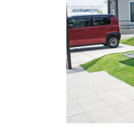
LIXIL プラスG
LIXIL ベルニューズ
LIXIL 横型ポストP
LIXIL 美彩 マリン
OnlyOne アー
OnlyOne ウォ
OnlyOne クーリエ
OnlyOne ショ
OnlyOne スマ
OnlyOne ナミプ
OnlyOne ノイエ
OnlyOne フィール
OnlyOne ブランツ
OnlyOne ベルダ
OnlyOne モデル