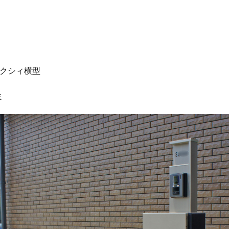
OnlyOne 和錆
OnlyOne 真鍮製ポーチライト
OnlyOne 金彩水鉢
9
YKK ヴェクター
YKK エクステリアポスト G3型
YKK エクステリ
ポスト T11型
YKK エクステリアポスト T9型
YKK エフルージュ
YK
楽部 スタンダードフェンス
YKK シンプルモダン
YKK リウッドデッキ200
アクシィ横型
ール
YKK ルシアスフェンス
YKK ルシアスポストユニット SD02型
シャンストーン
アマゾンジャラ
イナバ物置 ガレーディア
イナバ物
ミ
トボックス
イナバ物置 ナイソー
イナバ物置 ネクスタ
イナバ物置 
タ
イナバ物置 自転車置場 BFXタイプ
ウリン
エクスタイル アーバ
バンポールAD
エレント パークスワイド
エレント フォルテット
オ
キャンペーン
きらまつり
グローベン プラド/one
コイズミ照明 AU4
ッパンガレージ
ジャービス商事 アニマル蛇口
ジャービス商事 蛇口プレー
スノーホワイト
セキスイデザインワークス ゼロフランジライト
タ
スレッズウォールライト
タカショー エバーアートウッドフェンス
ーアートボード
タカショー エバースクリーン
タカショー ガラスサイン
プルシェード
タカショー セラウォール
タカショー セラクラシック