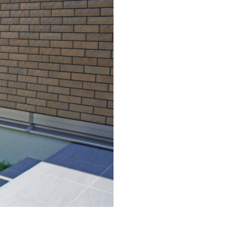
プバー
エントランスユニット
nlyOne シンライト
ne テンピオ
ース カラフル
ルズネームプレート
ne ブリッツ
モデルノW
ト