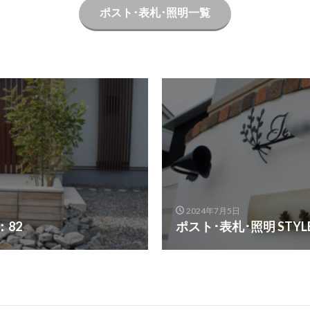
ポスト･表札･照明一覧
ユニソン ピンコロ
ユニソン ファミエンテ
ユニソン フォルガコネク
ススタンド
ユニソン プレーンフォーセット
ユニソン フレウス
ャスチッピング
ユニソン プレストンウォール450
ユニソン プログエステ
オ
ユニソン ベリエ
ユニソン ポージィウォールライト
ユニソン 
トーン
ユニソン リビオ[ai]
ユニソン ルージュ
ユニソン レイヤ
ーン
ユニソン ワンロック ウェルク
ユニソン ワンロック レド
ォーセット
ユニソン 陶芸フォーセット
ユニソン 陶芸ポット セレス
ヨドコウ ラヴィージュⅢ
リビエラ アルティカ
リフォーム工事
三協アルミ STB-MN型
三協アルミ SWE型
三協アルミ U.スタイル 
三協アルミ コレット
三協アルミ スカイリード
三協アルミ ステイ
2024年7月5日
：82
ポスト･表札･照明 STYL
ルフェース
三協アルミ ニュータウンリード
三協アルミ パレオ
三協
セル
三協アルミ フォーグ
三協アルミ フレムスClassic
三協アルミ フ
Ⅱ
三協アルミ レジリア門扉
三協アルミ 埋込ポスト
三協アルミ 壁
丸三タカギ ステージ
井上定㈱ シャドウ
井上定㈱ モダン塀
四国化成