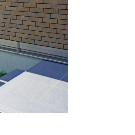
ド
ンス
ニック LGW46149K
ユニソン ヴィルク
イト
ナストーン
ドンウォール450
ィ
ソン ティーナ[ai]
ン パイルストーン