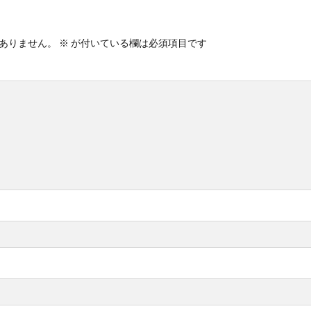
ライン
四国化成 ファンデッキHG
四国化成 フェアポート
四国化成
Next
四国化成 マイポートOrigin
四国化成 マイポートⅤ
四国化
ありません。
※
が付いている欄は必須項目です
姫高麗
感謝祭
新井窯業 フィウミⅡ
朝日スチール PCフェンス
テージウッドスリーパーペイブライト
東洋工業 オークルストーン
東洋工業
パン
東洋工業 コテージポール
東洋工業 コルテオシリーズ シプレ
イブ
東洋工業 ステンシンクパン
東洋工業 ダルストーン
東洋工業
ック
東洋工業 ピンコロ
東洋工業 ブリックパン
東洋工業 ブリック
トーン
東洋工業 リプノ
東洋工業 レイルスリーパーラフト
東洋工業
洗い出し
福彫 ステンレス切文字
福彫 ニューブラスアイアン
美濃
イアンクラフト
美濃クラフト エンシェント
美濃クラフト カリーノ･ピュ
ーパーステンレス切文字
美濃クラフト スタンダード SN-1
美濃クラフト ステ
テラルーチェ
美濃クラフト ステンレス シャイン
美濃クラフト ステンレス
テンレス切文字
美濃クラフト タイル
美濃クラフト タイル+ステンレス
ルミ
美濃クラフト パウゼ
美濃クラフト パスト
美濃クラフト ミー
スト
美濃クラフト ルミライン
美濃クラフト 素焼き陶器 TN-43
美