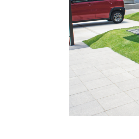
タカショー セラ
タカショー デザ
タカショー モク
タクボ物置 Mr.
トーシンコーポレ
パナソニック コン
マックスノブロック
ユニソン アッピア[a
ユニソン ウイン
ユニソン オブリ
ユニソン グランデ
ユニソン クレモナ
ユニソン コラーナ
ユニソン スプレス
ユニソン ディア