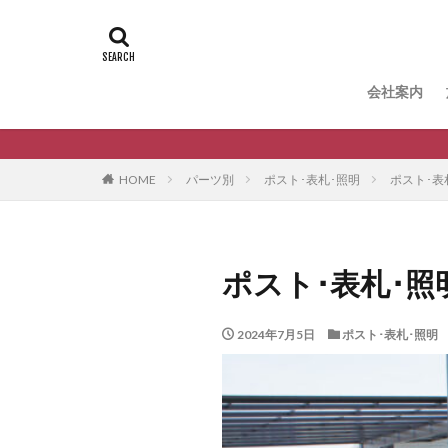
タグ
B-Life.s Bウッ
B-Life.s ロー
会社案内
Dea'sGarden ア
Dea'sGarden
愛知
ECOMOC エコ
HOME
パーツ別
ポスト･表札･照明
ポスト･表札
LIXIL アクシィ1型
LIXIL アルメッ
LIXIL ウォー
ポスト･表札･照明 
LIXIL エススライド
LIXIL グレイスラ
2024年7月5日
ポスト･表札･照明
LIXIL サニーブ
LIXIL スマート宅
LIXIL ハイサモア
LIXIL ファンク