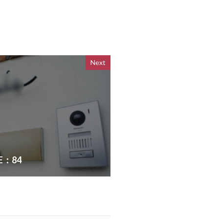
ト
ートブリック
ミルドブリック
Next
ヨドコウ エスモ
ワークショップ
アゼスト
ム
E：84
アルミ ファノーバ2
レムスLight
付ポスト SMA型
 FDフェンス