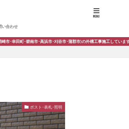
-13
問い合わせ
n スタッコU
刈谷市･蒲郡市)の外構工事施工しています。
トサイン
イン
 サニージュ
イン
ポスト･表札･照明
IL ネスカ
イト