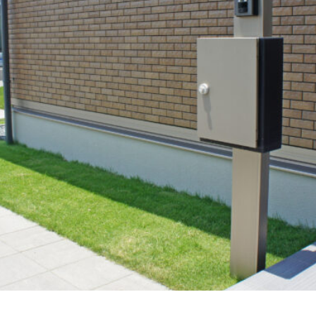
LIXIL プレスタフェンス
LIXIL プレミエス
LIXIL プログコートフェンス
LIXIL ラフィーネ門扉
LIXIL ワイドシャッターS
LIXIL 切文字サイン
-1型
LIXIL 樹ら楽ステージ
LIXIL 機能門柱FS
LIXIL 機能門柱FW
ライト
LIXIL 表札灯
LIXIL 門柱灯
LIXIL 開き門扉AB
トモザイクスクエア
OnlyOne ヴァリオネオ
OnlyOne ヴェリータヌーボS
ールマウントライト
OnlyOne エッジネームプレート
OnlyOne カーストッ
OnlyOne サブレ
OnlyOne シャーポ
OnlyOne ショーケース 
ーケース専用ボーノ
OnlyOne シンプルフレーム フロントネームプレート
O
ートポール セレクト
OnlyOne セレーノ
OnlyOne ティンバー
OnlyO
ラス アール
OnlyOne ニューヨークスタイル
OnlyOne ネットペブル
キューブ
OnlyOne パーサス
OnlyOne パーサスネオ
OnlyOne ピ
OnlyOne フォレストヒルズガーデンライト
OnlyOne フォレストヒ
OnlyOne ブリーズブリック
OnlyOne ブリックスネーム
OnlyO
OnlyOne ポストカバー
OnlyOne モデルノ プラスエフ
OnlyOne 
ノX ライン
OnlyOne ラ･クローヌ スクエア ライト
OnlyOne ラッセルポス