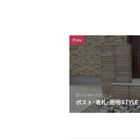
ユニソン ビーム
ユニソン フォレ
ユニソン プレシ
ユニソン ベガスネ
Prev
ユニソン ランドス
ユニソン ワズスト
ユニソン 水凛フ
ヨドコウ エルモ
三協アルミ G1-R
三協アルミ ガラス
2024年7月5日
ポスト･表札･照明 STYLE
三協アルミ ダブ
三協アルミ ファン
三協アルミ モデア
中国御影石