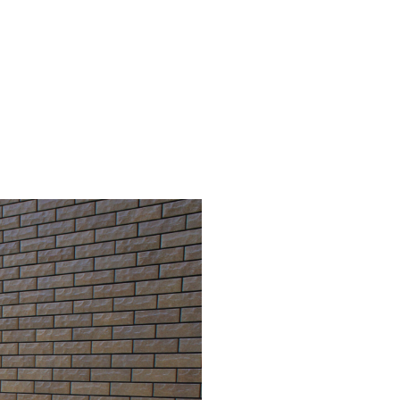
Penne DESIGN
アポスト T10型
K エフルージュ FIRST
YKK リレーリア
置 タイヤストッカー
バイク保管庫
ンフェンス
オムラ ジェラシカ
2402L
コラム
ト
ジャワ鉄平
カショー アートポート