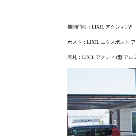
OnlyOne ルート
STターフ
TM
YKK エクステリア
機能門柱：LIXIL アクシィ1型
YKK ガーデン倶
ポスト：LIXIL エクスポスト 
YKK ルシアスウォ
アドヴァン オー
表札：LIXIL アクシィ1型 アル
イナバ物置 ダス
イナバ物置 フォル
エクスタイル アー
カーポート
サンアイ岡本 セ
スタッフブログ
タカショー エク
タカショー エバ
タカショー シン