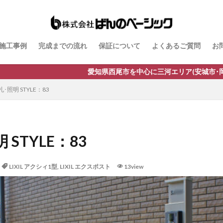
ドスタイル
B-Life.s ジョグストーン
B-Life.s スティックボーダー
トアイアンサイン
Dea's Garden A-07
Dea'sGarden A-03
Dea'sGarden C
施工事例
完成までの流れ
保証について
よくあるご質問
お
ルモ
Dea'sGarden アンジュ
Dea'sGarden カンナミニ
Dea'sGarde
 ディーズシェッド カンナ
Dea'sGarden プロバンス
Dea'sGarden ポーチ
県西尾市を中心に三河エリア(安城市･岡崎市･幸田町･碧南市･高浜市･
モックフェンス
Kターフ
LIXIL アーキフィールド
LIXIL アーキフラン
･照明 STYLE：83
LIXIL アクシィ2型
LIXIL アメリカンフェンス
LIXIL アルファベッ
シュフェンス
LIXIL ウィンスリーポート
LIXIL ウォールスクリーン
ルスクリーンファンクション門袖
LIXIL エクスポスト
LIXIL エクスポスト プレ
STYLE：83
LIXIL ガーデンルームGF
LIXIL カーポートSC
LIXIL ガラスサイン
ンド
LIXIL コートラインⅡ
LIXIL ココマ
LIXIL サイモン
LIXIL
LIXIL アクシィ1型
,
LIXIL エクスポスト
13view
リーズフェンス
LIXIL ジーマ
LIXIL スタイルコート
LIXIL ステンレスサ
配ポスト
LIXIL デザイナーズパーツ 枕木材
LIXIL ネクストポスト
LIX
LIXIL フーゴ
LIXIL ファンクションユニット アクシィ
ションユニット ウィルモダン
LIXIL フェンスAB
LIXIL ブラケットウォールラ