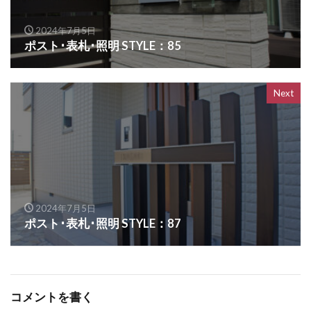
OnlyOne ヴァリオネオ
2024年7月5日
OnlyOne ヴェリータヌーボS
ポスト･表札･照明 STYLE：85
OnlyOne ウォールマウントライト
OnlyOne エッジネームプレート
Next
OnlyOne カーストップバー
OnlyOne クーリエ
OnlyOne サブレ
OnlyOne シャーポ
OnlyOne ショーケース エントランスユニット
OnlyOne ショーケース専用ボーノ
OnlyOne シンプルフレーム フロントネームプレート
2024年7月5日
OnlyOne シンライト
ポスト･表札･照明 STYLE：87
OnlyOne スマートポール セレクト
OnlyOne セレーノ
OnlyOne ティンバー
OnlyOne テンピオ
OnlyOne ナミプラス アール
コメントを書く
OnlyOne ニューヨークスタイル