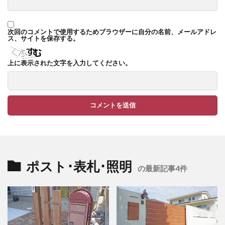
TM9
YKK ヴェクター
YKK エクステリアポスト G3型
次回のコメントで使用するためブラウザーに自分の名前、メールアドレ
ス、サイトを保存する。
YKK エクステリアポスト T10型
YKK エクステリアポスト T11型
上に表示された文字を入力してください。
YKK エクステリアポスト T9型
YKK エフルージュ
YKK エフルージュ FIRST
YKK ガーデン倶楽部 スタンダードフェンス
YKK シンプルモダン
YKK リウッドデッキ200
YKK リレーリア
YKK ルシアスウォール
YKK ルシアスフェンス
ポスト･表札･照明
の最新記事4件
YKK ルシアスポストユニット SD02型
アドヴァン オーシャンストーン
アマゾンジャラ
イナバ物置 ガレーディア
イナバ物置 タイヤストッカー