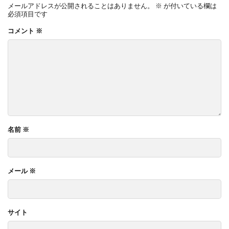
メールアドレスが公開されることはありません。
※
が付いている欄は
OnlyOne ネットペブル
OnlyOne ノイエキューブ
必須項目です
OnlyOne パーサス
OnlyOne パーサスネオ
コメント
※
OnlyOne ピース カラフル
OnlyOne フィール
OnlyOne フォレストヒルズガーデンライト
OnlyOne フォレストヒルズネームプレート
OnlyOne ブランツ
OnlyOne ブリーズブリック
OnlyOne ブリックスネーム
OnlyOne ブリッツ
OnlyOne ベルダ
OnlyOne ポストカバー
名前
※
OnlyOne モデルノ プラスエフ
OnlyOne モデルノW
OnlyOne モデルノX ライン
メール
※
OnlyOne ラ･クローヌ スクエア ライト
OnlyOne ラッセルポスト
OnlyOne ルート
OnlyOne 和錆
OnlyOne 真鍮製ポーチライト
サイト
OnlyOne 金彩水鉢
Penne DESIGN
STターフ