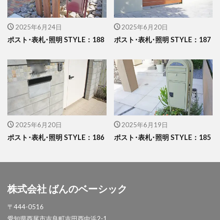
イナバ物置 ダストボックス
イナバ物置 ナイソー
イナバ物置 ネクスタ
イナバ物置 バイク保管庫
2025年6月24日
2025年6月20日
ポスト･表札･照明 STYLE：188
ポスト･表札･照明 STYLE：187
イナバ物置 フォルタ
イナバ物置 自転車置場 BFXタイプ
ウリン
エクスタイル アーバンフェンス
エクスタイル アーバンポールAD
エレント パークスワイド
エレント フォルテット
オオムラ ジェラシカ
カーポート
2025年6月20日
2025年6月19日
キャンペーン
きらまつり
ポスト･表札･照明 STYLE：186
ポスト･表札･照明 STYLE：185
グローベン プラド/one
コイズミ照明 AU42402L
コラム
サンアイ岡本 セッパンガレージ
ジャービス商事 アニマル蛇口
株式会社 ばんのベーシック
ジャービス商事 蛇口プレート
ジャワ鉄平
〒444-0516
スタッフブログ
スノーホワイト
愛知県西尾市吉良町吉田西中浜2-1