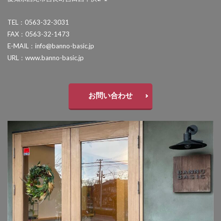
セキスイデザインワークス ゼロフランジライト
TEL：0563-32-3031
タカショー アートポート
FAX：0563-32-1473
タカショー エクスレッズウォールライト
E-MAIL：info@banno-basic.jp
URL：www.banno-basic.jp
タカショー エバーアートウッドフェンス
タカショー エバーアートボード
タカショー エバースクリーン
お問い合わせ
タカショー ガラスサイン
タカショー シンプルシェード
タカショー セラウォール
タカショー セラクラシック
タカショー セラトップストーンタイル
タカショー セラレバンテ
タカショー タンモクウッド
タカショー デザインパネルⅡ