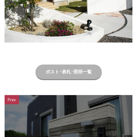
LIXIL ネクストポスト
LIXIL ネスカ
LIXIL ハイサモア
LIXIL フーゴ
LIXIL ファンクションユニット アクシィ
LIXIL ファンクションユニット ウィルモダン
LIXIL フェンスAB
LIXIL ブラケットウォールライト
LIXIL プラスG
LIXIL プレスタフェンス
LIXIL プレミエス
LIXIL プログコートフェンス
ポスト･表札･照明一覧
LIXIL ベルニューズ
LIXIL ラフィーネ門扉
LIXIL ワイドシャッターS
LIXIL 切文字サイン
LIXIL 横型ポストP-1型
LIXIL 樹ら楽ステージ
Prev
LIXIL 機能門柱FS
LIXIL 機能門柱FW
LIXIL 美彩 マリンライト
LIXIL 表札灯
LIXIL 門柱灯
LIXIL 開き門扉AB
OnlyOne アートモザイクスクエア