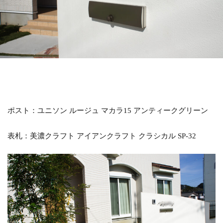
LIXIL アメリカンフェンス
LIXIL アルファベットサイン
LIXIL アルメッシュフェンス
LIXIL ウィンスリーポート
LIXIL ウォールスクリーン
LIXIL ウォールスクリーンファンクション門袖
LIXIL エクスポスト
LIXIL エクスポスト プレイン
LIXIL エススライド
LIXIL ガーデンルームGF
ポスト：ユニソン ルージュ マカラ15 アンティークグリーン
LIXIL カーポートSC
LIXIL ガラスサイン
表札：美濃クラフト アイアンクラフト クラシカル SP-32
LIXIL グレイスランド
LIXIL コートラインⅡ
LIXIL ココマ
LIXIL サイモン
LIXIL サニージュ
LIXIL サニーブリーズフェンス
LIXIL ジーマ
LIXIL スタイルコート
LIXIL ステンレスサイン
LIXIL スマート宅配ポスト
LIXIL デザイナーズパーツ 枕木材