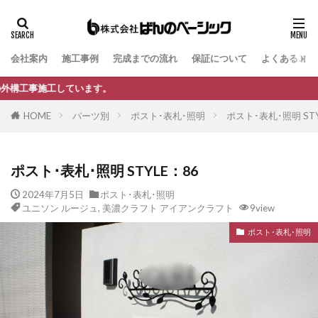
会社案内
施工事例
完成までの流れ
保証について
よくあるご質
タグ
B-Life.s Bウッドスタイル
B-Life.s ジョグストーン
ます。
B-Life.s スティックボーダー
HOME
パーツ別
ポスト･表札･照明
ポスト･表札･照明 STY
B-Life.s ロートアイアンサイン
Dea's Garden A-07
Dea'sGarden A-03
Dea'sGarden C-13
ポスト･表札･照明 STYLE：86
Dea'sGarden アルモ
Dea'sGarden アンジュ
2024年7月5日
ポスト･表札･照明
Dea'sGarden カンナミニ
Dea'sGarden スタッコU
ユニソン ルージュ
,
美濃クラフト アイアンクラフト
9view
Dea'sGarden ディーズシェッド カンナ
ポスト･表札･照明
Dea'sGarden プロバンス
Dea'sGarden ポーチ
ECOMOC エコモックフェンス
Kターフ
LIXIL アーキフィールド
LIXIL アーキフラン
LIXIL アクシィ1型
LIXIL アクシィ2型