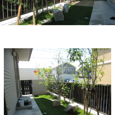
LIXIL アメリカンフェンス
LIXIL アルファベットサイン
LIXIL アルメッシュフェンス
LIXIL ウィンスリーポート
LIXIL ウォールスクリーン
LIXIL ウォールスクリーンファンクション門袖
LIXIL エクスポスト
LIXIL エクスポスト プレイン
LIXIL エススライド
LIXIL ガーデンルームGF
LIXIL カーポートSC
LIXIL ガラスサイン
LIXIL グレイスランド
LIXIL コートラインⅡ
LIXIL ココマ
LIXIL サイモン
LIXIL サニージュ
LIXIL サニーブリーズフェンス
LIXIL ジーマ
LIXIL スタイルコート
LIXIL ステンレスサイン
LIXIL スマート宅配ポスト
LIXIL デザイナーズパーツ 枕木材