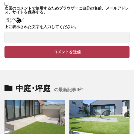
TM9
YKK ヴェクター
次回のコメントで使用するためブラウザーに自分の名前、メールアドレ
ス、サイトを保存する。
YKK エクステリアポスト G3型
YKK エクステリアポスト T10型
上に表示された文字を入力してください。
YKK エクステリアポスト T11型
YKK エクステリアポスト T9型
YKK エフルージュ
YKK エフルージュ FIRST
YKK ガーデン倶楽部 スタンダードフェンス
YKK シンプルモダン
YKK リウッドデッキ200
YKK リレーリア
YKK ルシアスウォール
中庭･坪庭
の最新記事4件
YKK ルシアスフェンス
YKK ルシアスポストユニット SD02型
アドヴァン オーシャンストーン
アマゾンジャラ
イナバ物置 ガレーディア
イナバ物置 タイヤストッカー