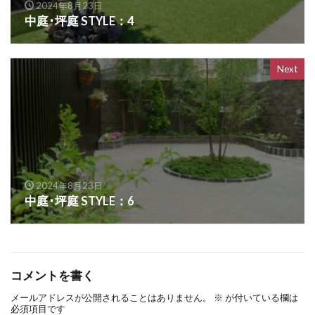
2024年8月23日
OnlyOne ヴァリオネオ
中庭･坪庭 STYLE：4
OnlyOne ヴェリータヌーボS
OnlyOne ウォールマウントライト
Next
OnlyOne エッジネームプレート
OnlyOne カーストップバー
OnlyOne クーリエ
OnlyOne サブレ
OnlyOne シャーポ
OnlyOne ショーケース エントランスユニット
OnlyOne ショーケース専用ボーノ
2024年8月23日
OnlyOne シンプルフレーム フロントネームプレート
中庭･坪庭 STYLE：6
OnlyOne シンライト
OnlyOne スマートポール セレクト
OnlyOne セレーノ
OnlyOne ティンバー
コメントを書く
OnlyOne テンピオ
OnlyOne ナミプラス アール
メールアドレスが公開されることはありません。
※
が付いている欄は
OnlyOne ニューヨークスタイル
必須項目です