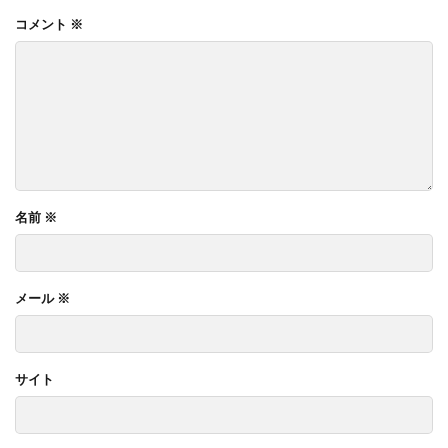
OnlyOne ネットペブル
OnlyOne ノイエキューブ
コメント
※
OnlyOne パーサス
OnlyOne パーサスネオ
OnlyOne ピース カラフル
OnlyOne フィール
OnlyOne フォレストヒルズガーデンライト
OnlyOne フォレストヒルズネームプレート
OnlyOne ブランツ
OnlyOne ブリーズブリック
OnlyOne ブリックスネーム
OnlyOne ブリッツ
名前
※
OnlyOne ベルダ
OnlyOne ポストカバー
OnlyOne モデルノ プラスエフ
OnlyOne モデルノW
メール
※
OnlyOne モデルノX ライン
OnlyOne ラ･クローヌ スクエア ライト
OnlyOne ラッセルポスト
OnlyOne ルート
サイト
OnlyOne 和錆
OnlyOne 真鍮製ポーチライト
OnlyOne 金彩水鉢
Penne DESIGN
STターフ