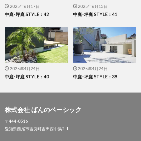
2025年6月17日
2025年6月13日
イナバ物置 ダストボックス
イナバ物置 ナイソー
中庭･坪庭 STYLE：42
中庭･坪庭 STYLE：41
イナバ物置 ネクスタ
イナバ物置 バイク保管庫
イナバ物置 フォルタ
イナバ物置 自転車置場 BFXタイプ
ウリン
エクスタイル アーバンフェンス
エクスタイル アーバンポールAD
エレント パークスワイド
エレント フォルテット
2025年4月24日
2025年4月24日
中庭･坪庭 STYLE：40
中庭･坪庭 STYLE：39
オオムラ ジェラシカ
カーポート
キャンペーン
きらまつり
グローベン プラド/one
コイズミ照明 AU42402L
コラム
サンアイ岡本 セッパンガレージ
株式会社 ばんのベーシック
ジャービス商事 アニマル蛇口
〒444-0516
ジャービス商事 蛇口プレート
ジャワ鉄平
愛知県西尾市吉良町吉田西中浜2-1
スタッフブログ
スノーホワイト