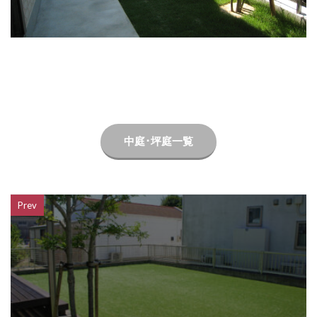
LIXIL ネクストポスト
LIXIL ネスカ
LIXIL ハイサモア
LIXIL フーゴ
LIXIL ファンクションユニット アクシィ
LIXIL ファンクションユニット ウィルモダン
LIXIL フェンスAB
LIXIL ブラケットウォールライト
LIXIL プラスG
LIXIL プレスタフェンス
中庭･坪庭一覧
LIXIL プレミエス
LIXIL プログコートフェンス
LIXIL ベルニューズ
LIXIL ラフィーネ門扉
LIXIL ワイドシャッターS
LIXIL 切文字サイン
Prev
LIXIL 横型ポストP-1型
LIXIL 樹ら楽ステージ
LIXIL 機能門柱FS
LIXIL 機能門柱FW
LIXIL 美彩 マリンライト
LIXIL 表札灯
LIXIL 門柱灯
LIXIL 開き門扉AB
OnlyOne アートモザイクスクエア