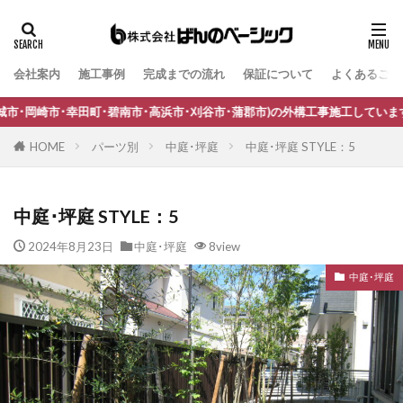
会社案内
施工事例
完成までの流れ
保証について
よくあるご質
タグ
B-Life.s Bウッドスタイル
B-Life.s ジョグストーン
碧南市･高浜市･刈谷市･蒲郡市)の外構工事施工しています。
B-Life.s スティックボーダー
HOME
パーツ別
中庭･坪庭
中庭･坪庭 STYLE：5
B-Life.s ロートアイアンサイン
Dea's Garden A-07
Dea'sGarden A-03
Dea'sGarden C-13
中庭･坪庭 STYLE：5
Dea'sGarden アルモ
Dea'sGarden アンジュ
2024年8月23日
中庭･坪庭
8view
Dea'sGarden カンナミニ
Dea'sGarden スタッコU
中庭･坪庭
Dea'sGarden ディーズシェッド カンナ
Dea'sGarden プロバンス
Dea'sGarden ポーチ
ECOMOC エコモックフェンス
Kターフ
LIXIL アーキフィールド
LIXIL アーキフラン
LIXIL アクシィ1型
LIXIL アクシィ2型