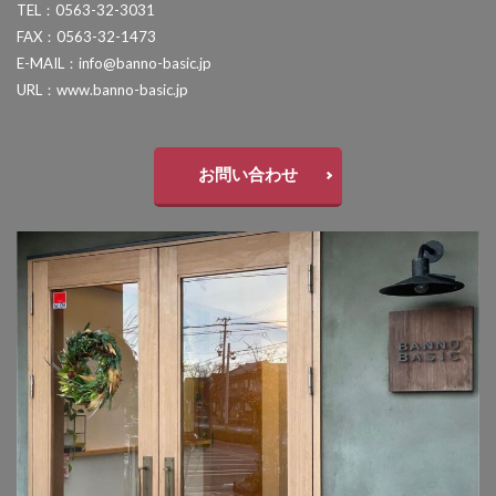
TEL：0563-32-3031
セキスイデザインワークス ゼロフランジライト
FAX：0563-32-1473
タカショー アートポート
E-MAIL：info@banno-basic.jp
URL：www.banno-basic.jp
タカショー エクスレッズウォールライト
タカショー エバーアートウッドフェンス
タカショー エバーアートボード
お問い合わせ
タカショー エバースクリーン
タカショー ガラスサイン
タカショー シンプルシェード
タカショー セラウォール
タカショー セラクラシック
タカショー セラトップストーンタイル
タカショー セラレバンテ
タカショー タンモクウッド
タカショー デザインパネルⅡ