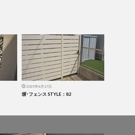
2025年6月17日
塀･フェンス STYLE：82