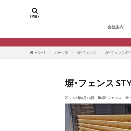
タグ
B-Life.s Bウッ
B-Life.s ロー
会社案内
Dea'sGarden ア
Dea'sGarden
ECOMOC エコ
HOME
パーツ別
塀･フェンス
塀･フェンス STY
LIXIL アクシィ1型
LIXIL アルメッ
LIXIL ウォー
塀･フェンス STY
LIXIL エススライド
LIXIL グレイスラ
2025年4月16日
塀･フェンス
LIXIL サニーブ
LIXIL スマート宅
LIXIL ハイサモア
LIXIL ファンク