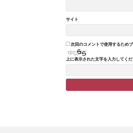
高麗
サイト
次回のコメントで使用するためブ
上に表示された文字を入力してくだ