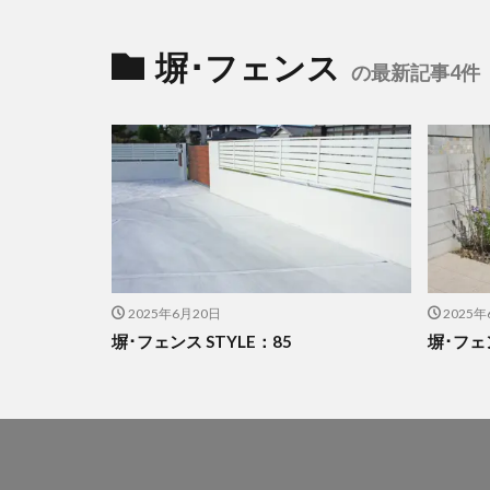
塀･フェンス
の最新記事4件
2025年6月20日
2025年
塀･フェンス STYLE：85
塀･フェン