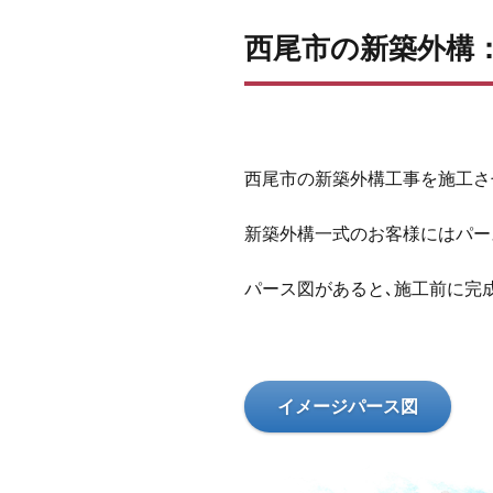
OnlyOne ルート
西尾市の新築外構：
STターフ
TM
YKK エクステリア
YKK ガーデン倶
YKK ルシアスウォ
西尾市の新築外構工事を施工さ
アドヴァン オー
イナバ物置 ダス
新築外構一式のお客様にはパー
イナバ物置 フォル
パース図があると､施工前に完
エクスタイル アー
カーポート
サンアイ岡本 セ
スタッフブログ
イメージパース図
タカショー エク
タカショー エバ
タカショー シン