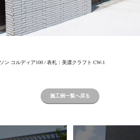
 コルディア100 / 表札：美濃クラフト CW-1
施工例一覧へ戻る