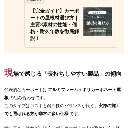
TM9
YKK ヴェクター
【完全ガイド】カーポ
YKK エクステリアポスト G3型
ートの屋根材選び方｜
主要3素材の性能・価
YKK エクステリアポスト T10型
格・耐久年数を徹底解
YKK エクステリアポスト T11型
説！
YKK エクステリアポスト T9型
YKK エフルージュ
YKK エフルージュ FIRST
YKK ガーデン倶楽部 スタンダードフェンス
現
YKK シンプルモダン
YKK リウッドデッキ200
場で感じる「長持ちしやすい製品」の傾向
YKK リレーリア
YKK ルシアスウォール
YKK ルシアスフェンス
代表的なカーポートは
アルミフレーム＋ポリカーボネート屋
根
の組み合わせです。
YKK ルシアスポストユニット SD02型
このタイプはコストと耐久性のバランスが良く、
実際の施工
アドヴァン オーシャンストーン
アマゾンジャラ
でも選ばれる方が非常に多い仕様
です。
イナバ物置 ガレーディア
イナバ物置 タイヤストッカー
特にアルミはサビに強く、ポリカーボネートは割れにくく軽