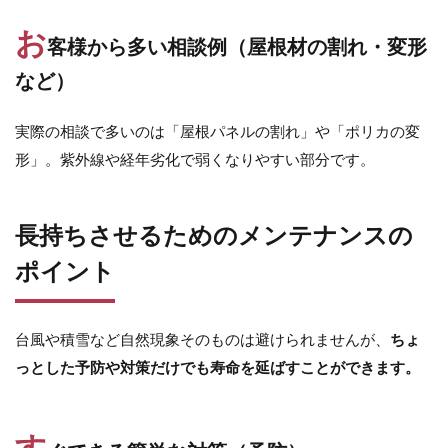
ユニソン アッピア[ai]
ユニソン アンテ
お
客様から多い相談例（屋根材の割れ・変形
ユニソン ヴィコ
ユニソン ヴィコ スタンド
など）
ユニソン ヴィルク
ユニソン ウインドゥグラス
ユニソン ウェルズウォール450
実際の相談で多いのは「屋根パネルの割れ」や「ポリカの変
ユニソン エコルトウォールライト
ユニソン オブリ
形」。紫外線や経年劣化で弱くなりやすい部分です。
ユニソン カッシア
ユニソン クペラ
ユニソン グラニスストーン
ユニソン グランデパン
長持ちさせるためのメンテナンスの
ユニソン クルム
ユニソン クレモナサークル
ポイント
ユニソン クレモナストーン
ユニソン クレモナスリム
台風や積雪など自然現象そのものは避けられませんが、
ちょ
ユニソン クレモナモザイク
ユニソン ケイト
っとした予防や対策だけでも寿命を延ばすことができます。
ユニソン ゴードンウォール450
ユニソン コラーナ
ユニソン コルディア
ユニソン シャインポット
す
ユニソン シャモティ
ユニソン スプレスタンド