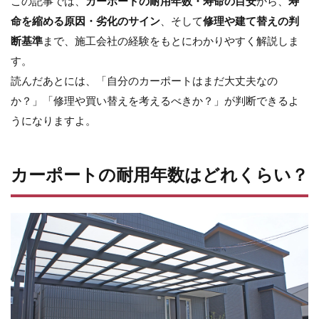
この記事では、
カーポートの耐用年数・寿命の目安
から、
寿
LIXIL ネクストポスト
LIXIL ネスカ
命を縮める原因・劣化のサイン
、そして
修理や建て替えの判
LIXIL ハイサモア
LIXIL フーゴ
断基準
まで、施工会社の経験をもとにわかりやすく解説しま
す。
LIXIL ファンクションユニット アクシィ
読んだあとには、「自分のカーポートはまだ大丈夫なの
LIXIL ファンクションユニット ウィルモダン
か？」「修理や買い替えを考えるべきか？」が判断できるよ
LIXIL フェンスAB
LIXIL ブラケットウォールライト
うになりますよ。
LIXIL プラスG
LIXIL プレスタフェンス
LIXIL プレミエス
LIXIL プログコートフェンス
カーポートの耐用年数はどれくらい？
LIXIL ベルニューズ
LIXIL ラフィーネ門扉
LIXIL ワイドシャッターS
LIXIL 切文字サイン
LIXIL 横型ポストP-1型
LIXIL 樹ら楽ステージ
LIXIL 機能門柱FS
LIXIL 機能門柱FW
LIXIL 美彩 マリンライト
LIXIL 表札灯
LIXIL 門柱灯
LIXIL 開き門扉AB
OnlyOne アートモザイクスクエア