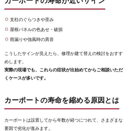
カーポートの寿命が近いサイン
セキスイデザインワークス ゼロフランジライト
タカショー アートポート
支柱のぐらつきや歪み
タカショー エクスレッズウォールライト
屋根パネルの色あせ・破損
タカショー エバーアートウッドフェンス
雨漏りや強風時の異音
タカショー エバーアートボード
こうしたサインが見えたら、修理か建て替えの検討をおすす
タカショー エバースクリーン
めします。
タカショー ガラスサイン
実際の現場でも、これらの症状が出始めてからご相談いただ
タカショー シンプルシェード
くケースが多いです。
タカショー セラウォール
タカショー セラクラシック
カーポートの寿命を縮める原因とは
タカショー セラトップストーンタイル
タカショー セラレバンテ
タカショー タンモクウッド
カーポートは設置してから年数が経つにつれて、さまざまな
要因で劣化が進みます。
タカショー デザインパネルⅡ