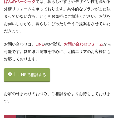
ばんのベーシック
では、暮らしやすさやデザイン性を高める
美濃クラフト パスト
美濃クラフト ミール
外構リフォームを承っております。具体的なプランがまだ決
美濃クラフト モデスト
美濃クラフト ルミライン
まっていない方も、どうぞお気軽にご相談ください。お話を
美濃クラフト 素焼き陶器 TN-43
お伺いしながら、暮らしにぴったり合うご提案をさせていた
だきます。
美濃クラフト 鋳物文字
高麗
お問い合わせは、
LINE
やお電話、
お問い合わせフォーム
から
検索
可能です。愛知県西尾市を中心に、近隣エリアのお客様にも
対応しております。
LINEで相談する
お家の外まわりのお悩み、ご相談を心よりお待ちしておりま
す。