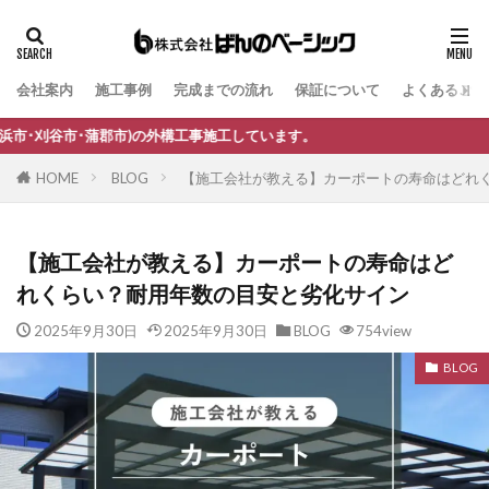
会社案内
施工事例
完成までの流れ
保証について
よくあるご質
タグ
B-Life.s Bウッドスタイル
B-Life.s ジョグストーン
の外構工事施工しています。
B-Life.s スティックボーダー
HOME
BLOG
【施工会社が教える】カーポートの寿命はどれ
B-Life.s ロートアイアンサイン
Dea's Garden A-07
Dea'sGarden A-03
Dea'sGarden C-13
【施工会社が教える】カーポートの寿命はど
Dea'sGarden アルモ
Dea'sGarden アンジュ
れくらい？耐用年数の目安と劣化サイン
Dea'sGarden カンナミニ
Dea'sGarden スタッコU
2025年9月30日
2025年9月30日
BLOG
754view
Dea'sGarden ディーズシェッド カンナ
BLOG
Dea'sGarden プロバンス
Dea'sGarden ポーチ
ECOMOC エコモックフェンス
Kターフ
LIXIL アーキフィールド
LIXIL アーキフラン
LIXIL アクシィ1型
LIXIL アクシィ2型