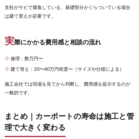
支柱がサビで腐食している、基礎部分がぐらついている場合
姫高麗
感謝祭
新井窯業 フィウミⅡ
は建て替えが必要です。
朝日スチール PCフェンス
東洋工業 ヴィンテージウッドスリーパーペイブライト
東洋工業 オークルストーン
東洋工業 カルナ
実
際にかかる費用感と相談の流れ
東洋工業 コテージパン
東洋工業 コテージポール
東洋工業 コルテオシリーズ シプレ
修理：数万円〜
東洋工業 シェルテ
東洋工業 スギーペイブ
建て替え：20〜40万円程度〜（サイズや仕様による）
東洋工業 ステンシンクパン
東洋工業 ダルストーン
施工会社では現場を見てから判断し、費用感を提示するのが
東洋工業 ナルルポール
東洋工業 ハイブリック
一般的です。
東洋工業 ピンコロ
東洋工業 ブリックパン
東洋工業 ブリックポール
東洋工業 ポルフストーン
まとめ｜カーポートの寿命は施工と管
東洋工業 リプノ
東洋工業 レイルスリーパーラフト
理で大きく変わる
東洋工業 口金MS型
東洋工業 大谷
洗い出し
福彫 ステンレス切文字
福彫 ニューブラスアイアン