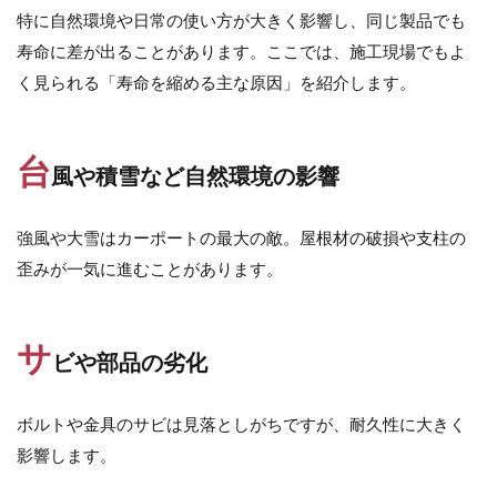
特に自然環境や日常の使い方が大きく影響し、同じ製品でも
タカショー フレームポーチ
寿命に差が出ることがあります。ここでは、施工現場でもよ
タカショー マリンライト
く見られる「寿命を縮める主な原因」を紹介します。
タカショー モクプラボード
タカショー モダンクラシックライト
台
タカショー ロイヤルフェンス
風や積雪など自然環境の影響
タクボ物置 Mr.ストックマン
強風や大雪はカーポートの最大の敵。屋根材の破損や支柱の
トーシンコーポレーション unティーラ
歪みが一気に進むことがあります。
トーシンコーポレーション 胴長横水栓スミレハンドル
ニッタイ工業 フェアフェース
パナソニック LGW46149K
パナソニック コンボ
サ
ビや部品の劣化
パナソニック ユーロバッグ
ボビ
ボビカーゴ
ボンボビ
マックスノブロック ボン
ボルトや金具のサビは見落としがちですが、耐久性に大きく
ユーロ物置 バイシクルキューブ
影響します。
ユーロ物置 フロントエントリー