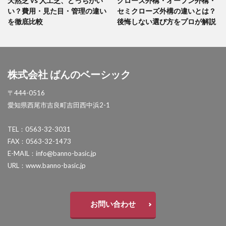
天然芝 vs 人工芝、どっちがい
クローズ外構・オープン外構・
い？費用・見た目・管理の違い
セミクローズ外構の違いとは？
を徹底比較
後悔しない選び方をプロが解説
株式会社 ばんのベーシック
〒444-0516
愛知県西尾市吉良町吉田西中浜2-1
TEL：0563-32-3031
FAX：0563-32-1473
E-MAIL：info@banno-basic.jp
URL：www.banno-basic.jp
お問い合わせ