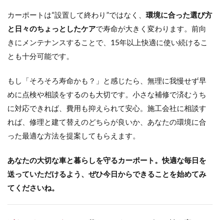
美濃クラフト Line-s
カーポートは“設置して終わり”ではなく、
環境に合った選び方
美濃クラフト アイアンクラフト
と日々のちょっとしたケア
で寿命が大きく変わります。前向
きにメンテナンスすることで、15年以上快適に使い続けるこ
美濃クラフト エンシェント
とも十分可能です。
美濃クラフト カリーノ･ピュア
美濃クラフト スーパーステンレス切文字
もし「そろそろ寿命かも？」と感じたら、無理に我慢せず早
美濃クラフト スタンダード SN-1
めに点検や相談をするのも大切です。小さな補修で済むうち
美濃クラフト ステディ AS-11
に対応できれば、費用も抑えられて安心。施工会社に相談す
美濃クラフト ステラルーチェ
れば、修理と建て替えのどちらが良いか、あなたの環境に合
った最適な方法を提案してもらえます。
美濃クラフト ステンレス シャイン
美濃クラフト ステンレス リファイン
あなたの大切な車と暮らしを守るカーポート。快適な毎日を
美濃クラフト ステンレス切文字
送っていただけるよう、ぜひ今日からできることを始めてみ
美濃クラフト タイル
てくださいね。
美濃クラフト タイル+ステンレス
美濃クラフト バールミ
美濃クラフト パウゼ