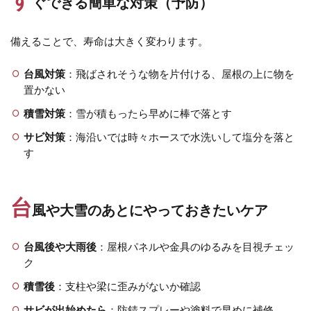
ぐできる簡単な対策（予防）
ユニソン セーフティベガス透水
ユニソン ソイルレンガ
ユニソン ティーナ[ai]
備えることで、寿命は大きく変わります。
ユニソン ディアナブリック
ユニソン テラ
台風対策
：飛ばされそうな物を片付ける、屋根の上に物を
ユニソン ネオキャスティスタンド
置かない
ユニソン パイルストーン
ユニソン ビーム
積雪対策
：雪が積もったら早めに棒で落とす
ユニソン ピンコロ
ユニソン ファミエンテ
サビ対策
：海沿いでは時々ホースで水洗いして塩分を落と
ユニソン フォルガコネクト
す
ユニソン フォレススタンド
ユニソン プレーンフォーセット
ユニソン フレウス
台
風や大雪のあとにやっておきたいケア
ユニソン プレシャスチッピング
ユニソン プレストンウォール450
台風後や大雨後
：屋根パネルや金具のゆるみを目視チェッ
ユニソン プログエステートブリック
ク
ユニソン ベガスネオ
ユニソン ベリエ
積雪後
：支柱や梁に歪みがないか確認
ユニソン ポージィウォールライト
サビが出始めたら
：防錆スプレーや塗料で早めに補修