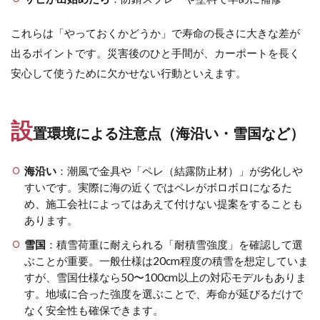
ユニソン ミルドブリック
ユニソン ランドストーン
これらは「やっておくかどうか」で寿命の長さに大きな差が
ユニソン リビオ[ai]
ユニソン ルージュ
出るポイントです。災害後のひと手間が、カーポートを長く
ユニソン レイヤ
ユニソン ワズストーン
安心して使うために欠かせない行動といえます。
ユニソン ワンロック ウェルク
ユニソン ワンロック レド
設
置環境による注意点（海沿い・雪国など）
ユニソン 水凛フォーセット
ユニソン 陶芸フォーセット
海沿い
：潮風で金具や「ペレ（結露防止材）」が劣化しや
ユニソン 陶芸ポット セレス
ヨドコウ エスモ
すいです。実際に海の近くではペレがボロボロになるた
ヨドコウ エルモ
ヨドコウ ラヴィージュⅢ
め、施工会社によってはあえて付けない提案をすることも
あります。
リビエラ アルティカ
リフォーム工事
雪国
：積雪荷重に耐えられる「耐積雪強度」を確認して選
ワークショップ
三協アルミ G1-R
ぶことが重要。一般仕様は20cm程度の積雪を想定していま
三協アルミ STB-MN型
三協アルミ SWE型
すが、雪国仕様なら50〜100cm以上の対応モデルもありま
三協アルミ U.スタイル アゼスト
三協アルミ ガラス
す。地域に合った強度を選ぶことで、寿命が延びるだけで
なく安全性も確保できます。
三協アルミ コレット
三協アルミ スカイリード