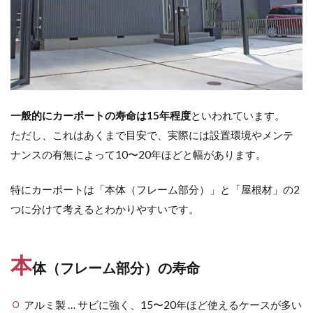
OnlyOne ヴァリオネオ
OnlyOne ヴェリータヌーボS
OnlyOne ウォールマウントライト
OnlyOne エッジネームプレート
OnlyOne カーストップバー
OnlyOne クーリエ
一般的にカーポートの寿命は15年程度
といわれています。
OnlyOne サブレ
OnlyOne シャーポ
ただし、これはあくまで目安で、実際には設置環境やメンテ
OnlyOne ショーケース エントランスユニット
ナンスの有無によって10〜20年ほどと幅があります。
OnlyOne ショーケース専用ボーノ
特にカーポートは「本体（フレーム部分）」と「屋根材」の2
OnlyOne シンプルフレーム フロントネームプレート
つに分けて考えるとわかりやすいです。
OnlyOne シンライト
OnlyOne スマートポール セレクト
本
OnlyOne セレーノ
OnlyOne ティンバー
体（フレーム部分）の寿命
OnlyOne テンピオ
OnlyOne ナミプラス アール
アルミ製 … サビに強く、15〜20年ほど使えるケースが多い
OnlyOne ニューヨークスタイル