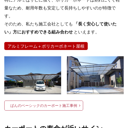
イナバ物置 ダストボックス
イナバ物置 ナイソー
量なため、耐用年数も安定して長持ちしやすいのが特徴で
す。
イナバ物置 ネクスタ
イナバ物置 バイク保管庫
そのため、私たち施工会社としても
「長く安心して使いた
イナバ物置 フォルタ
い」方におすすめできる組み合わせ
といえます。
イナバ物置 自転車置場 BFXタイプ
ウリン
エクスタイル アーバンフェンス
アルミフレーム＋ポリカーボネート屋根
エクスタイル アーバンポールAD
エレント パークスワイド
エレント フォルテット
オオムラ ジェラシカ
カーポート
キャンペーン
きらまつり
グローベン プラド/one
コイズミ照明 AU42402L
コラム
サンアイ岡本 セッパンガレージ
ばんのベーシックのカーポート施工事例
ジャービス商事 アニマル蛇口
ジャービス商事 蛇口プレート
ジャワ鉄平
スタッフブログ
スノーホワイト