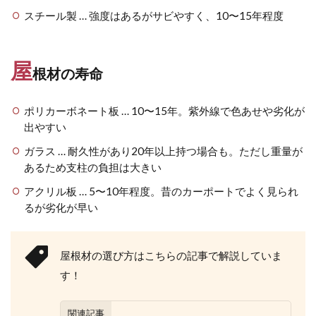
スチール製 … 強度はあるがサビやすく、10〜15年程度
OnlyOne ネットペブル
OnlyOne ノイエキューブ
OnlyOne パーサス
OnlyOne パーサスネオ
OnlyOne ピース カラフル
OnlyOne フィール
屋
根材の寿命
OnlyOne フォレストヒルズガーデンライト
OnlyOne フォレストヒルズネームプレート
ポリカーボネート板 … 10〜15年。紫外線で色あせや劣化が
出やすい
OnlyOne ブランツ
OnlyOne ブリーズブリック
ガラス … 耐久性があり20年以上持つ場合も。ただし重量が
OnlyOne ブリックスネーム
OnlyOne ブリッツ
あるため支柱の負担は大きい
OnlyOne ベルダ
OnlyOne ポストカバー
アクリル板 … 5〜10年程度。昔のカーポートでよく見られ
OnlyOne モデルノ プラスエフ
OnlyOne モデルノW
るが劣化が早い
OnlyOne モデルノX ライン
OnlyOne ラ･クローヌ スクエア ライト
屋根材の選び方はこちらの記事で解説していま
OnlyOne ラッセルポスト
OnlyOne ルート
す！
OnlyOne 和錆
OnlyOne 真鍮製ポーチライト
OnlyOne 金彩水鉢
Penne DESIGN
STターフ
関連記事