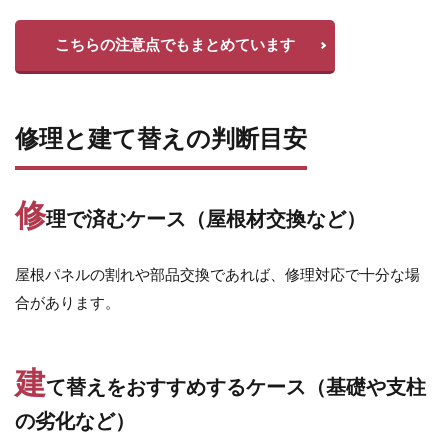
三協アルミ ステイム
三協アルミ ダブルフェース
こちらの注意点でもまとめています
三協アルミ ニュータウンリード
三協アルミ パレオ
三協アルミ ファノーバ2
三協アルミ ファンセル
三協アルミ フォーグ
三協アルミ フレムスClassic
修理と建て替えの判断目安
三協アルミ フレムスLight
三協アルミ モデアⅡ
三協アルミ レジリア門扉
三協アルミ 埋込ポスト
修
理で済むケース（屋根材交換など）
三協アルミ 壁付ポスト SMA型
中国御影石
丸三タカギ ステージ
井上定㈱ シャドウ
屋根パネルの割れや部品交換であれば、修理対応で十分な場
井上定㈱ モダン塀
四国化成 FDフェンス
合があります。
四国化成 スタックライン
四国化成 ファンデッキHG
四国化成 フェアポート
四国化成 マイポートneo
建
四国化成 マイポートNext
て替えをおすすめするケース（基礎や支柱
四国化成 マイポートOrigin
四国化成 マイポートⅤ
の劣化など）
四国化成 リンクストーン
国産中古枕木