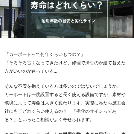
LIXIL アメリカンフェンス
LIXIL アルファベットサイン
LIXIL アルメッシュフェンス
LIXIL ウィンスリーポート
LIXIL ウォールスクリーン
LIXIL ウォールスクリーンファンクション門袖
「カーポートって何年くらいもつの？」
LIXIL エクスポスト
LIXIL エクスポスト プレイン
「そろそろ古くなってきたけど、修理で済むのか建て替えた
LIXIL エススライド
LIXIL ガーデンルームGF
方がいいのか迷っている…」
LIXIL カーポートSC
LIXIL ガラスサイン
LIXIL グレイスランド
LIXIL コートラインⅡ
そんな不安を抱えている方は多いのではないでしょうか。
LIXIL ココマ
LIXIL サイモン
LIXIL サニージュ
カーポートは一度設置すると長く使える設備ですが、素材や
環境によって寿命は大きく変わります。実際に私たち施工会
LIXIL サニーブリーズフェンス
LIXIL ジーマ
社にも「どれくらい使えるの？」「劣化のサインってあ
LIXIL スタイルコート
LIXIL ステンレスサイン
る？」といったご相談がよく寄せられます。
LIXIL スマート宅配ポスト
LIXIL デザイナーズパーツ 枕木材