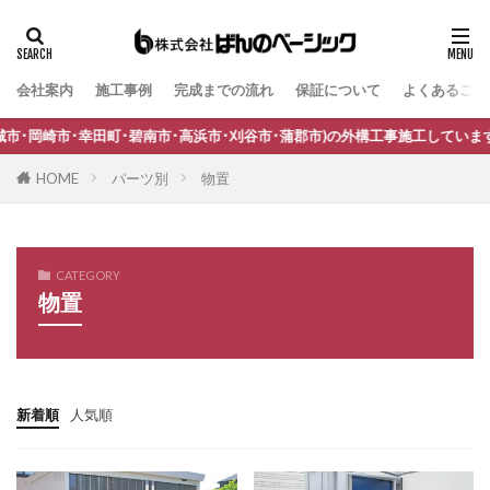
ワークショップ
三協アルミ G1-R
三協アルミ STB-MN型
三協アルミ SWE型
会社案内
施工事例
完成までの流れ
保証について
よくあるご質
タグ
三協アルミ U.スタイル アゼスト
三協アルミ ガラス
B-Life.s Bウッドスタイル
B-Life.s ジョグストーン
･碧南市･高浜市･刈谷市･蒲郡市)の外構工事施工しています。
三協アルミ コレット
三協アルミ スカイリード
B-Life.s スティックボーダー
三協アルミ ステイム
三協アルミ ダブルフェース
HOME
パーツ別
物置
B-Life.s ロートアイアンサイン
Dea's Garden A-07
三協アルミ ニュータウンリード
三協アルミ パレオ
Dea'sGarden A-03
Dea'sGarden C-13
三協アルミ ファノーバ2
三協アルミ ファンセル
Dea'sGarden アルモ
Dea'sGarden アンジュ
CATEGORY
三協アルミ フォーグ
三協アルミ フレムスClassic
物置
Dea'sGarden カンナミニ
Dea'sGarden スタッコU
三協アルミ フレムスLight
三協アルミ モデアⅡ
Dea'sGarden ディーズシェッド カンナ
三協アルミ レジリア門扉
三協アルミ 埋込ポスト
Dea'sGarden プロバンス
Dea'sGarden ポーチ
三協アルミ 壁付ポスト SMA型
中国御影石
ECOMOC エコモックフェンス
Kターフ
新着順
人気順
丸三タカギ ステージ
井上定㈱ シャドウ
LIXIL アーキフィールド
LIXIL アーキフラン
井上定㈱ モダン塀
四国化成 FDフェンス
LIXIL アクシィ1型
LIXIL アクシィ2型
四国化成 スタックライン
四国化成 ファンデッキHG