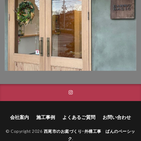
TM9
YKK ヴェクター
YKK エクステリアポスト G3型
YKK エクステリアポスト T10型
YKK エクステリアポスト T11型
YKK エクステリアポスト T9型
YKK エフルージュ
YKK エフルージュ FIRST
YKK ガーデン倶楽部 スタンダードフェンス
YKK シンプルモダン
YKK リウッドデッキ200
YKK リレーリア
YKK ルシアスウォール
YKK ルシアスフェンス
YKK ルシアスポストユニット SD02型
会社案内
施工事例
よくあるご質問
お問い合わせ
アドヴァン オーシャンストーン
アマゾンジャラ
イナバ物置 ガレーディア
© Copyright 2026
西尾市のお庭づくり･外構工事 ばんのベーシッ
イナバ物置 タイヤストッカー
ク
.