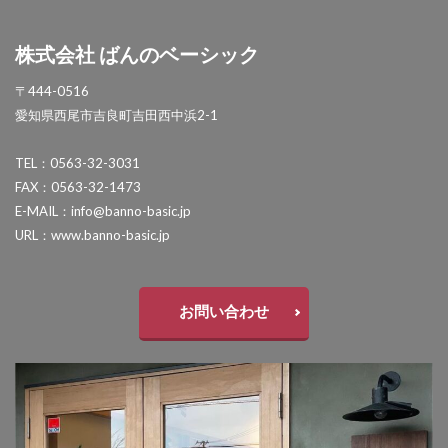
OnlyOne ネットペブル
OnlyOne ノイエキューブ
株式会社 ばんのベーシック
OnlyOne パーサス
OnlyOne パーサスネオ
OnlyOne ピース カラフル
OnlyOne フィール
〒444-0516
愛知県西尾市吉良町吉田西中浜2-1
OnlyOne フォレストヒルズガーデンライト
OnlyOne フォレストヒルズネームプレート
TEL：0563-32-3031
OnlyOne ブランツ
OnlyOne ブリーズブリック
FAX：0563-32-1473
E-MAIL：info@banno-basic.jp
OnlyOne ブリックスネーム
OnlyOne ブリッツ
URL：www.banno-basic.jp
OnlyOne ベルダ
OnlyOne ポストカバー
OnlyOne モデルノ プラスエフ
OnlyOne モデルノW
お問い合わせ
OnlyOne モデルノX ライン
OnlyOne ラ･クローヌ スクエア ライト
OnlyOne ラッセルポスト
OnlyOne ルート
OnlyOne 和錆
OnlyOne 真鍮製ポーチライト
OnlyOne 金彩水鉢
Penne DESIGN
STターフ