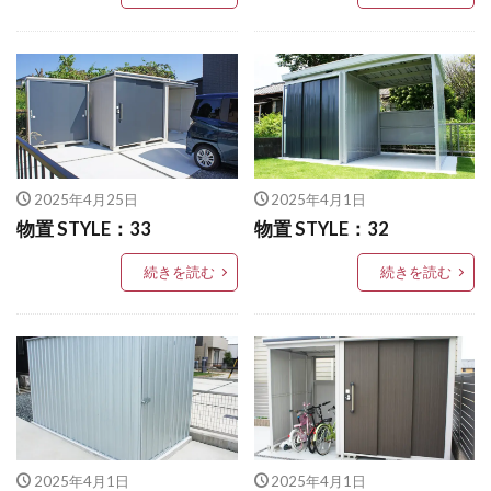
LIXIL ネクストポスト
LIXIL ネスカ
東洋工業 ブリックポール
東洋工業 ポルフストーン
LIXIL ハイサモア
LIXIL フーゴ
東洋工業 リプノ
東洋工業 レイルスリーパーラフト
LIXIL ファンクションユニット アクシィ
東洋工業 口金MS型
東洋工業 大谷
洗い出し
LIXIL ファンクションユニット ウィルモダン
福彫 ステンレス切文字
福彫 ニューブラスアイアン
LIXIL フェンスAB
LIXIL ブラケットウォールライト
美濃クラフト Line-s
2025年4月25日
2025年4月1日
LIXIL プラスG
LIXIL プレスタフェンス
美濃クラフト アイアンクラフト
物置 STYLE：33
物置 STYLE：32
LIXIL プレミエス
LIXIL プログコートフェンス
美濃クラフト エンシェント
LIXIL ベルニューズ
LIXIL ラフィーネ門扉
続きを読む
続きを読む
美濃クラフト カリーノ･ピュア
LIXIL ワイドシャッターS
LIXIL 切文字サイン
美濃クラフト スーパーステンレス切文字
LIXIL 横型ポストP-1型
LIXIL 樹ら楽ステージ
美濃クラフト スタンダード SN-1
LIXIL 機能門柱FS
LIXIL 機能門柱FW
美濃クラフト ステディ AS-11
LIXIL 美彩 マリンライト
LIXIL 表札灯
美濃クラフト ステラルーチェ
LIXIL 門柱灯
LIXIL 開き門扉AB
美濃クラフト ステンレス シャイン
OnlyOne アートモザイクスクエア
2025年4月1日
2025年4月1日
美濃クラフト ステンレス リファイン