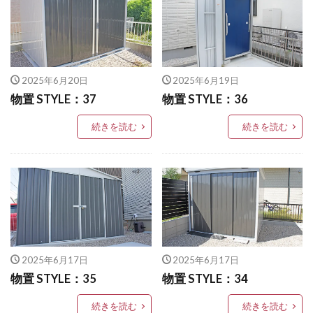
LIXIL アメリカンフェンス
四国化成 フェアポート
四国化成 マイポートneo
LIXIL アルファベットサイン
四国化成 マイポートNext
LIXIL アルメッシュフェンス
四国化成 マイポートOrigin
四国化成 マイポートⅤ
2025年6月20日
2025年6月19日
LIXIL ウィンスリーポート
LIXIL ウォールスクリーン
四国化成 リンクストーン
国産中古枕木
物置 STYLE：37
物置 STYLE：36
LIXIL ウォールスクリーンファンクション門袖
姫高麗
感謝祭
新井窯業 フィウミⅡ
続きを読む
続きを読む
LIXIL エクスポスト
LIXIL エクスポスト プレイン
朝日スチール PCフェンス
LIXIL エススライド
LIXIL ガーデンルームGF
東洋工業 ヴィンテージウッドスリーパーペイブライト
LIXIL カーポートSC
LIXIL ガラスサイン
東洋工業 オークルストーン
東洋工業 カルナ
LIXIL グレイスランド
LIXIL コートラインⅡ
東洋工業 コテージパン
東洋工業 コテージポール
LIXIL ココマ
LIXIL サイモン
LIXIL サニージュ
東洋工業 コルテオシリーズ シプレ
LIXIL サニーブリーズフェンス
LIXIL ジーマ
東洋工業 シェルテ
東洋工業 スギーペイブ
2025年6月17日
2025年6月17日
LIXIL スタイルコート
LIXIL ステンレスサイン
東洋工業 ステンシンクパン
東洋工業 ダルストーン
物置 STYLE：35
物置 STYLE：34
LIXIL スマート宅配ポスト
東洋工業 ナルルポール
東洋工業 ハイブリック
続きを読む
続きを読む
LIXIL デザイナーズパーツ 枕木材
東洋工業 ピンコロ
東洋工業 ブリックパン