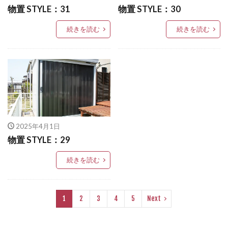
物置 STYLE：31
物置 STYLE：30
OnlyOne ヴァリオネオ
美濃クラフト ステンレス切文字
OnlyOne ヴェリータヌーボS
続きを読む
続きを読む
美濃クラフト タイル
OnlyOne ウォールマウントライト
美濃クラフト タイル+ステンレス
OnlyOne エッジネームプレート
美濃クラフト バールミ
美濃クラフト パウゼ
OnlyOne カーストップバー
OnlyOne クーリエ
美濃クラフト パスト
美濃クラフト ミール
OnlyOne サブレ
OnlyOne シャーポ
美濃クラフト モデスト
美濃クラフト ルミライン
OnlyOne ショーケース エントランスユニット
美濃クラフト 素焼き陶器 TN-43
OnlyOne ショーケース専用ボーノ
2025年4月1日
美濃クラフト 鋳物文字
高麗
物置 STYLE：29
OnlyOne シンプルフレーム フロントネームプレート
検索
OnlyOne シンライト
続きを読む
OnlyOne スマートポール セレクト
OnlyOne セレーノ
OnlyOne ティンバー
1
2
3
4
5
Next
OnlyOne テンピオ
OnlyOne ナミプラス アール
OnlyOne ニューヨークスタイル