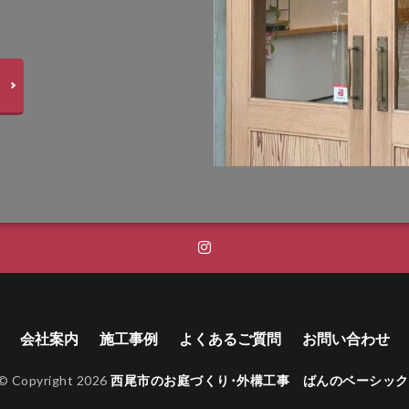
ライン
四国化成 ファンデッキHG
四国化成 フェアポート
四国化成
Next
四国化成 マイポートOrigin
四国化成 マイポートⅤ
四国化
姫高麗
感謝祭
新井窯業 フィウミⅡ
朝日スチール PCフェンス
テージウッドスリーパーペイブライト
東洋工業 オークルストーン
東洋工業
パン
東洋工業 コテージポール
東洋工業 コルテオシリーズ シプレ
イブ
東洋工業 ステンシンクパン
東洋工業 ダルストーン
東洋工業
ック
東洋工業 ピンコロ
東洋工業 ブリックパン
東洋工業 ブリック
トーン
東洋工業 リプノ
東洋工業 レイルスリーパーラフト
東洋工業
洗い出し
福彫 ステンレス切文字
福彫 ニューブラスアイアン
美濃
イアンクラフト
美濃クラフト エンシェント
美濃クラフト カリーノ･ピュ
ーパーステンレス切文字
美濃クラフト スタンダード SN-1
美濃クラフト ステ
テラルーチェ
美濃クラフト ステンレス シャイン
美濃クラフト ステンレス
テンレス切文字
美濃クラフト タイル
美濃クラフト タイル+ステンレス
会社案内
施工事例
よくあるご質問
お問い合わせ
ルミ
美濃クラフト パウゼ
美濃クラフト パスト
美濃クラフト ミー
© Copyright 2026
西尾市のお庭づくり･外構工事 ばんのベーシック
スト
美濃クラフト ルミライン
美濃クラフト 素焼き陶器 TN-43
美