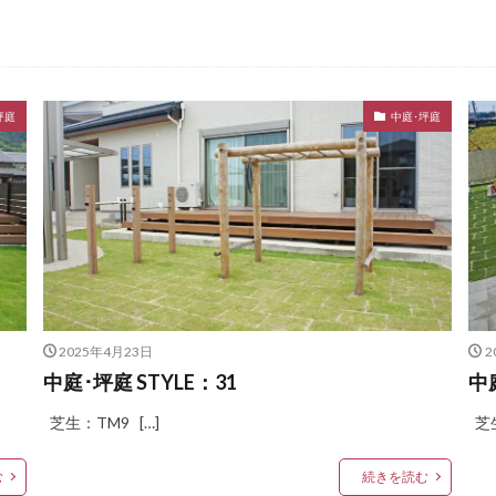
LIXIL プレスタフェンス
LIXIL プレミエス
LIXIL プログコートフェンス
LIXIL ラフィーネ門扉
LIXIL ワイドシャッターS
LIXIL 切文字サイン
-1型
LIXIL 樹ら楽ステージ
LIXIL 機能門柱FS
LIXIL 機能門柱FW
坪庭
中庭･坪庭
ライト
LIXIL 表札灯
LIXIL 門柱灯
LIXIL 開き門扉AB
トモザイクスクエア
OnlyOne ヴァリオネオ
OnlyOne ヴェリータヌーボS
ールマウントライト
OnlyOne エッジネームプレート
OnlyOne カーストッ
OnlyOne サブレ
OnlyOne シャーポ
OnlyOne ショーケース 
ーケース専用ボーノ
OnlyOne シンプルフレーム フロントネームプレート
O
ートポール セレクト
OnlyOne セレーノ
OnlyOne ティンバー
OnlyO
ラス アール
OnlyOne ニューヨークスタイル
OnlyOne ネットペブル
2025年4月23日
2
キューブ
OnlyOne パーサス
OnlyOne パーサスネオ
OnlyOne ピ
中庭･坪庭 STYLE：31
中
OnlyOne フォレストヒルズガーデンライト
OnlyOne フォレストヒ
芝生：TM9 […]
芝生
OnlyOne ブリーズブリック
OnlyOne ブリックスネーム
OnlyO
OnlyOne ポストカバー
OnlyOne モデルノ プラスエフ
OnlyOne 
む
続きを読む
ノX ライン
OnlyOne ラ･クローヌ スクエア ライト
OnlyOne ラッセルポス