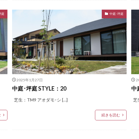
トップストーンタイル
タカショー セラレバンテ
タカショー タンモクウッ
坪庭
中庭･坪庭
インパネルⅡ
タカショー フレームポーチ
タカショー マリンライト
プラボード
タカショー モダンクラシックライト
タカショー ロイヤルフェ
ストックマン
トーシンコーポレーション unティーラ
ーション 胴長横水栓スミレハンドル
ニッタイ工業 フェアフェース
パナソ
ボ
パナソニック ユーロバッグ
ボビ
ボビカーゴ
ボンボビ
 ボン
ユーロ物置 バイシクルキューブ
ユーロ物置 フロントエントリー
i]
ユニソン アンテ
ユニソン ヴィコ
ユニソン ヴィコ スタンド
2025年1月27日
2
ドゥグラス
ユニソン ウェルズウォール450
ユニソン エコルトウォールラ
中庭･坪庭 STYLE：20
中
ユニソン カッシア
ユニソン クペラ
ユニソン グラニスストーン
芝生：TM9 アオダモ･シ […]
芝生
パン
ユニソン クルム
ユニソン クレモナサークル
ユニソン クレモ
スリム
ユニソン クレモナモザイク
ユニソン ケイト
ユニソン ゴー
む
続きを読む
ユニソン コルディア
ユニソン シャインポット
ユニソン シャモテ
タンド
ユニソン セーフティベガス透水
ユニソン ソイルレンガ
ユニ
ナブリック
ユニソン テラ
ユニソン ネオキャスティスタンド
ユニソ