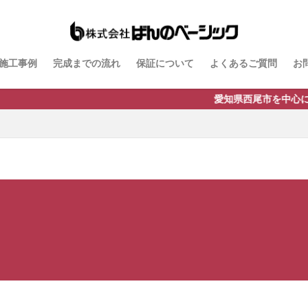
ドスタイル
B-Life.s ジョグストーン
B-Life.s スティックボーダー
トアイアンサイン
Dea's Garden A-07
Dea'sGarden A-03
Dea'sGarden C
施工事例
完成までの流れ
保証について
よくあるご質問
お
ルモ
Dea'sGarden アンジュ
Dea'sGarden カンナミニ
Dea'sGarde
 ディーズシェッド カンナ
Dea'sGarden プロバンス
Dea'sGarden ポーチ
愛知県西尾市を中心に三河エリア(安城市･岡
モックフェンス
Kターフ
LIXIL アーキフィールド
LIXIL アーキフラン
LIXIL アクシィ2型
LIXIL アメリカンフェンス
LIXIL アルファベッ
シュフェンス
LIXIL ウィンスリーポート
LIXIL ウォールスクリーン
ルスクリーンファンクション門袖
LIXIL エクスポスト
LIXIL エクスポスト プレ
LIXIL ガーデンルームGF
LIXIL カーポートSC
LIXIL ガラスサイン
ンド
LIXIL コートラインⅡ
LIXIL ココマ
LIXIL サイモン
LIXIL
リーズフェンス
LIXIL ジーマ
LIXIL スタイルコート
LIXIL ステンレスサ
配ポスト
LIXIL デザイナーズパーツ 枕木材
LIXIL ネクストポスト
LIX
LIXIL フーゴ
LIXIL ファンクションユニット アクシィ
ションユニット ウィルモダン
LIXIL フェンスAB
LIXIL ブラケットウォールラ