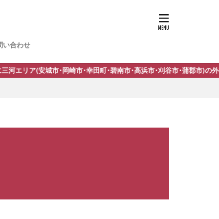
-13
問い合わせ
n スタッコU
崎市･幸田町･碧南市･高浜市･刈谷市･蒲郡市)の外構工事施工していま
トサイン
イン
 サニージュ
イン
IL ネスカ
イト