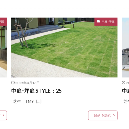
OnlyOne 和錆
OnlyOne 真鍮製ポーチライト
OnlyOne 金彩水鉢
9
YKK ヴェクター
YKK エクステリアポスト G3型
YKK エクステリ
坪庭
中庭･坪庭
ポスト T11型
YKK エクステリアポスト T9型
YKK エフルージュ
YK
楽部 スタンダードフェンス
YKK シンプルモダン
YKK リウッドデッキ200
ール
YKK ルシアスフェンス
YKK ルシアスポストユニット SD02型
シャンストーン
アマゾンジャラ
イナバ物置 ガレーディア
イナバ物
トボックス
イナバ物置 ナイソー
イナバ物置 ネクスタ
イナバ物置 
タ
イナバ物置 自転車置場 BFXタイプ
ウリン
エクスタイル アーバ
バンポールAD
エレント パークスワイド
エレント フォルテット
オ
2025年4月16日
2
キャンペーン
きらまつり
グローベン プラド/one
コイズミ照明 AU4
中庭･坪庭 STYLE：25
中
ッパンガレージ
ジャービス商事 アニマル蛇口
ジャービス商事 蛇口プレー
芝生：TM9 […]
芝生
スノーホワイト
セキスイデザインワークス ゼロフランジライト
タ
スレッズウォールライト
タカショー エバーアートウッドフェンス
む
続きを読む
ーアートボード
タカショー エバースクリーン
タカショー ガラスサイン
プルシェード
タカショー セラウォール
タカショー セラクラシック