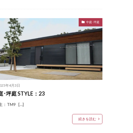
Penne DESIGN
アポスト T10型
中庭･坪庭
K エフルージュ FIRST
YKK リレーリア
置 タイヤストッカー
バイク保管庫
ンフェンス
オムラ ジェラシカ
025年4月3日
2402L
コラム
庭･坪庭 STYLE：23
ト
ジャワ鉄平
：TM9 […]
カショー アートポート
続きを読む