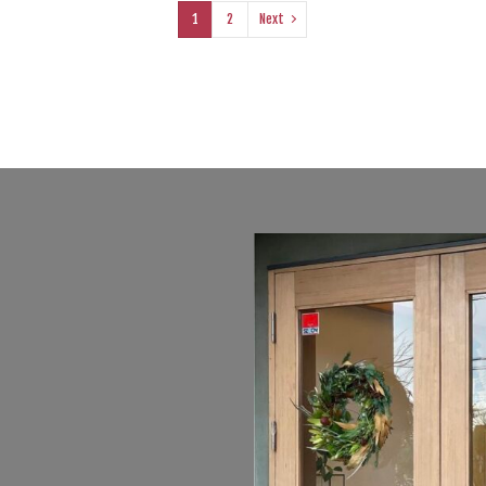
1
2
Next
ユニソン ピンコロ
ユニソン ファミエンテ
ユニソン フォルガコネク
ススタンド
ユニソン プレーンフォーセット
ユニソン フレウス
ャスチッピング
ユニソン プレストンウォール450
ユニソン プログエステ
オ
ユニソン ベリエ
ユニソン ポージィウォールライト
ユニソン 
トーン
ユニソン リビオ[ai]
ユニソン ルージュ
ユニソン レイヤ
ーン
ユニソン ワンロック ウェルク
ユニソン ワンロック レド
ォーセット
ユニソン 陶芸フォーセット
ユニソン 陶芸ポット セレス
ヨドコウ ラヴィージュⅢ
リビエラ アルティカ
リフォーム工事
三協アルミ STB-MN型
三協アルミ SWE型
三協アルミ U.スタイル 
三協アルミ コレット
三協アルミ スカイリード
三協アルミ ステイ
ルフェース
三協アルミ ニュータウンリード
三協アルミ パレオ
三協
セル
三協アルミ フォーグ
三協アルミ フレムスClassic
三協アルミ フ
Ⅱ
三協アルミ レジリア門扉
三協アルミ 埋込ポスト
三協アルミ 壁
丸三タカギ ステージ
井上定㈱ シャドウ
井上定㈱ モダン塀
四国化成