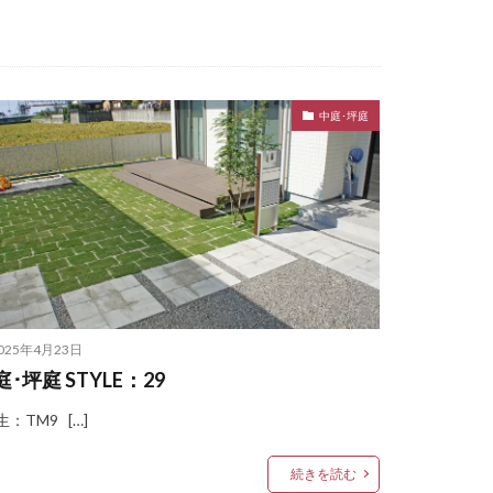
中庭･坪庭
プバー
エントランスユニット
nlyOne シンライト
ne テンピオ
025年4月23日
ース カラフル
庭･坪庭 STYLE：29
ルズネームプレート
：TM9 […]
ne ブリッツ
モデルノW
続きを読む
ト