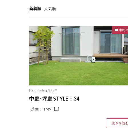
LIXIL プラスG
新着順
人気順
LIXIL ベルニューズ
LIXIL 横型ポストP
中庭･
LIXIL 美彩 マリン
OnlyOne アー
OnlyOne ウォ
OnlyOne クーリエ
OnlyOne ショ
OnlyOne スマ
OnlyOne ナミプ
2025年4月24日
OnlyOne ノイエ
中庭･坪庭 STYLE：34
OnlyOne フィール
芝生：TM9 […]
OnlyOne ブランツ
OnlyOne ベルダ
続きを読
OnlyOne モデル