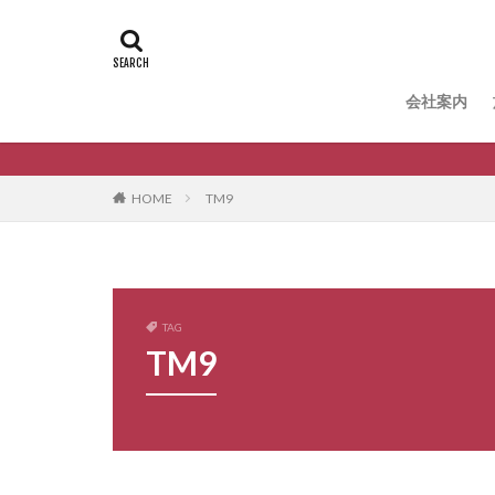
タグ
B-Life.s Bウッ
B-Life.s ロー
会社案内
Dea'sGarden ア
Dea'sGarden
ECOMOC エコ
HOME
TM9
LIXIL アクシィ1型
LIXIL アルメッ
LIXIL ウォー
LIXIL エススライド
TAG
TM9
LIXIL グレイスラ
LIXIL サニーブ
LIXIL スマート宅
LIXIL ハイサモア
LIXIL ファンク