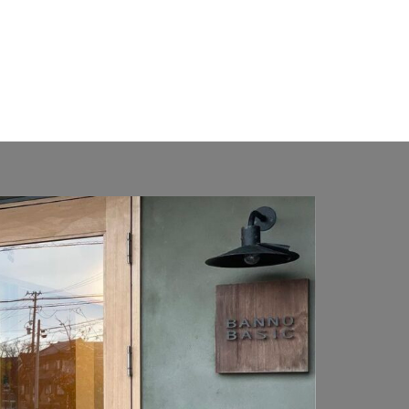
ト
ートブリック
ミルドブリック
ヨドコウ エスモ
ワークショップ
アゼスト
ム
アルミ ファノーバ2
レムスLight
付ポスト SMA型
 FDフェンス