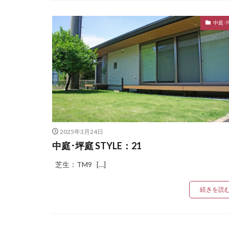
タカショー セラ
中庭･
タカショー デザ
タカショー モク
タクボ物置 Mr.
トーシンコーポレ
パナソニック コン
マックスノブロック
ユニソン アッピア[a
2025年3月24日
ユニソン ウイン
中庭･坪庭 STYLE：21
ユニソン オブリ
芝生：TM9 […]
ユニソン グランデ
ユニソン クレモナ
続きを読
ユニソン コラーナ
ユニソン スプレス
ユニソン ディア