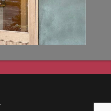
 マイポートneo
成 リンクストーン
 カルナ
東洋工業 シェルテ
 ナルルポール
ポール
 口金MS型
クラフト Line-s
ア
ディ AS-11
 リファイン
ル
.
濃クラフト 鋳物文字