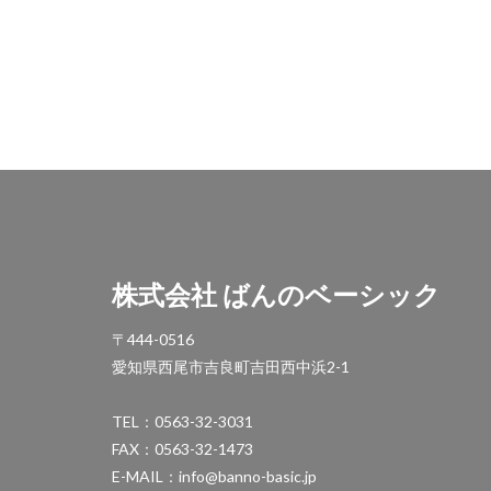
ユニソン ビーム
ユニソン フォレ
ユニソン プレシ
ユニソン ベガスネ
ユニソン ランドス
ユニソン ワズスト
ユニソン 水凛フ
ヨドコウ エルモ
株式会社 ばんのベーシック
三協アルミ G1-R
三協アルミ ガラス
〒444-0516
三協アルミ ダブ
愛知県西尾市吉良町吉田西中浜2-1
三協アルミ ファン
TEL：0563-32-3031
三協アルミ モデア
FAX：0563-32-1473
中国御影石
E-MAIL：info@banno-basic.jp