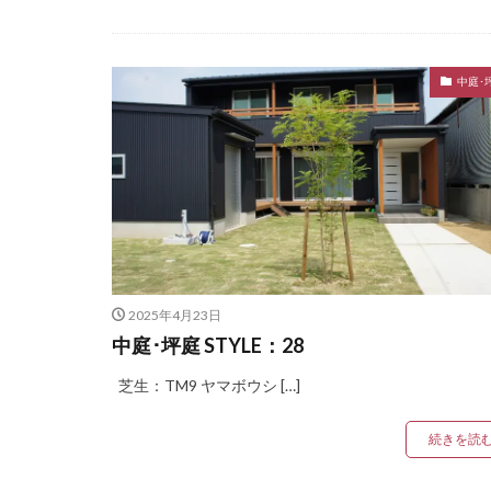
OnlyOne ルート
STターフ
TM
中庭･
YKK エクステリア
YKK ガーデン倶
YKK ルシアスウォ
アドヴァン オー
イナバ物置 ダス
イナバ物置 フォル
エクスタイル アー
2025年4月23日
カーポート
中庭･坪庭 STYLE：28
サンアイ岡本 セ
芝生：TM9 ヤマボウシ […]
スタッフブログ
タカショー エク
続きを読
タカショー エバ
タカショー シン