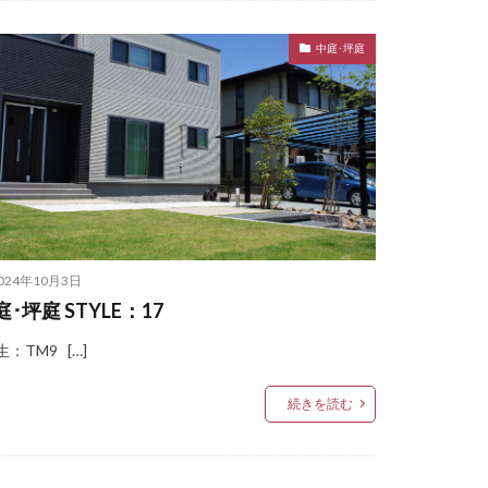
ド
中庭･坪庭
ンス
ニック LGW46149K
ユニソン ヴィルク
024年10月3日
イト
庭･坪庭 STYLE：17
：TM9 […]
ナストーン
ドンウォール450
続きを読む
ィ
ソン ティーナ[ai]
ン パイルストーン