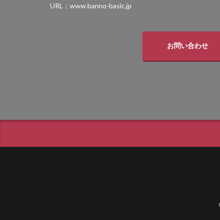
四国化成 スタック
URL：www.banno-basic.jp
四国化成 マイポート
国産中古枕木
東洋工業 ヴィン
お問い合わせ
東洋工業 コテージ
東洋工業 スギーペ
東洋工業 ハイブリ
東洋工業 ポルフス
東洋工業 大谷
美濃クラフト ア
美濃クラフト ス
美濃クラフト ス
美濃クラフト ス
美濃クラフト バー
美濃クラフト モデ