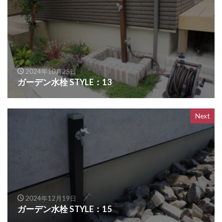
OnlyOne ヴァリオネオ
OnlyOne ヴェリータヌーボS
OnlyOne ウォールマウントライト
OnlyOne エッジネームプレート
2024年10月25日
OnlyOne カーストップバー
OnlyOne クーリエ
ガーデン水栓 STYLE：13
OnlyOne サブレ
OnlyOne シャーポ
OnlyOne ショーケース エントランスユニット
Next
OnlyOne ショーケース専用ボーノ
OnlyOne シンプルフレーム フロントネームプレート
OnlyOne シンライト
OnlyOne スマートポール セレクト
OnlyOne セレーノ
OnlyOne ティンバー
2024年12月19日
OnlyOne テンピオ
OnlyOne ナミプラス アール
ガーデン水栓 STYLE：15
OnlyOne ニューヨークスタイル