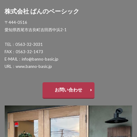
セキスイデザインワークス ゼロフランジライト
株式会社 ばんのベーシック
タカショー アートポート
〒444-0516
タカショー エクスレッズウォールライト
愛知県西尾市吉良町吉田西中浜2-1
タカショー エバーアートウッドフェンス
TEL：0563-32-3031
タカショー エバーアートボード
FAX：0563-32-1473
タカショー エバースクリーン
E-MAIL：info@banno-basic.jp
タカショー ガラスサイン
URL：www.banno-basic.jp
タカショー シンプルシェード
タカショー セラウォール
お問い合わせ
タカショー セラクラシック
タカショー セラトップストーンタイル
タカショー セラレバンテ
タカショー タンモクウッド
タカショー デザインパネルⅡ