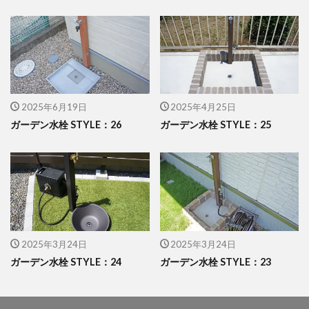
イナバ物置 ダストボックス
イナバ物置 ナイソー
イナバ物置 ネクスタ
イナバ物置 バイク保管庫
イナバ物置 フォルタ
イナバ物置 自転車置場 BFXタイプ
ウリン
エクスタイル アーバンフェンス
2025年6月19日
2025年4月25日
ガーデン水栓 STYLE：26
ガーデン水栓 STYLE：25
エクスタイル アーバンポールAD
エレント パークスワイド
エレント フォルテット
オオムラ ジェラシカ
カーポート
キャンペーン
きらまつり
グローベン プラド/one
コイズミ照明 AU42402L
コラム
サンアイ岡本 セッパンガレージ
2025年3月24日
2025年3月24日
ジャービス商事 アニマル蛇口
ガーデン水栓 STYLE：24
ガーデン水栓 STYLE：23
ジャービス商事 蛇口プレート
ジャワ鉄平
スタッフブログ
スノーホワイト