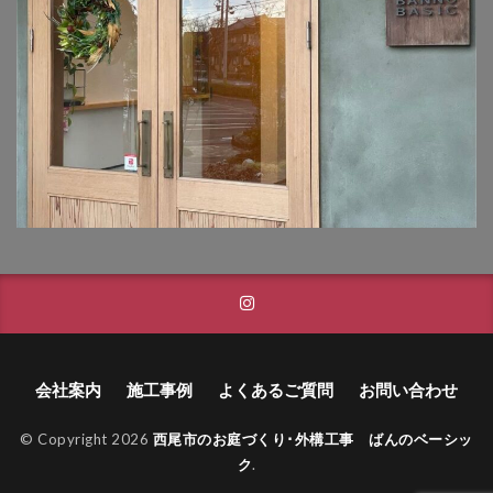
タカショー フレームポーチ
タカショー マリンライト
タカショー モクプラボード
タカショー モダンクラシックライト
タカショー ロイヤルフェンス
タクボ物置 Mr.ストックマン
トーシンコーポレーション unティーラ
トーシンコーポレーション 胴長横水栓スミレハンドル
ニッタイ工業 フェアフェース
パナソニック LGW46149K
パナソニック コンボ
パナソニック ユーロバッグ
ボビ
ボビカーゴ
会社案内
施工事例
よくあるご質問
お問い合わせ
ボンボビ
マックスノブロック ボン
© Copyright 2026
西尾市のお庭づくり･外構工事 ばんのベーシッ
ユーロ物置 バイシクルキューブ
ク
.
ユーロ物置 フロントエントリー