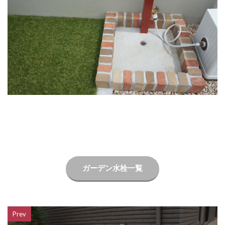
LIXIL ネクストポスト
LIXIL ネスカ
LIXIL ハイサモア
LIXIL フーゴ
LIXIL ファンクションユニット アクシィ
LIXIL ファンクションユニット ウィルモダン
LIXIL フェンスAB
LIXIL ブラケットウォールライト
LIXIL プラスG
LIXIL プレスタフェンス
LIXIL プレミエス
LIXIL プログコートフェンス
LIXIL ベルニューズ
LIXIL ラフィーネ門扉
LIXIL ワイドシャッターS
LIXIL 切文字サイン
LIXIL 横型ポストP-1型
LIXIL 樹ら楽ステージ
ガーデン水栓一覧
LIXIL 機能門柱FS
LIXIL 機能門柱FW
LIXIL 美彩 マリンライト
LIXIL 表札灯
LIXIL 門柱灯
LIXIL 開き門扉AB
Prev
OnlyOne アートモザイクスクエア