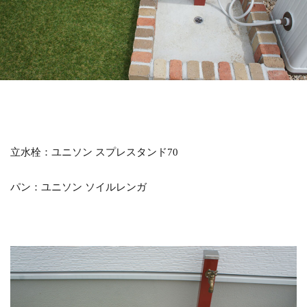
LIXIL アメリカンフェンス
LIXIL アルファベットサイン
LIXIL アルメッシュフェンス
LIXIL ウィンスリーポート
LIXIL ウォールスクリーン
LIXIL ウォールスクリーンファンクション門袖
LIXIL エクスポスト
LIXIL エクスポスト プレイン
LIXIL エススライド
LIXIL ガーデンルームGF
立水栓：ユニソン スプレスタンド70
LIXIL カーポートSC
LIXIL ガラスサイン
パン：ユニソン ソイルレンガ
LIXIL グレイスランド
LIXIL コートラインⅡ
LIXIL ココマ
LIXIL サイモン
LIXIL サニージュ
LIXIL サニーブリーズフェンス
LIXIL ジーマ
LIXIL スタイルコート
LIXIL ステンレスサイン
LIXIL スマート宅配ポスト
LIXIL デザイナーズパーツ 枕木材