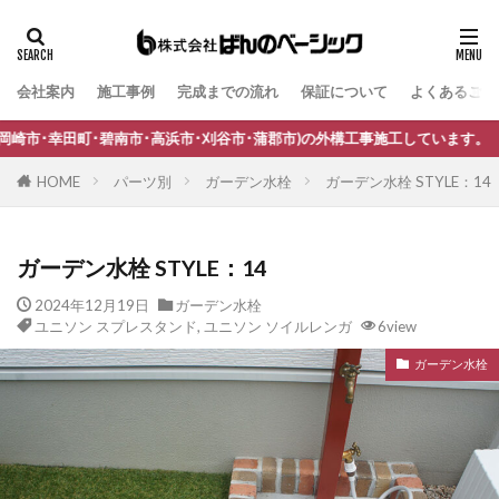
会社案内
施工事例
完成までの流れ
保証について
よくあるご質
タグ
B-Life.s Bウッドスタイル
B-Life.s ジョグストーン
市･高浜市･刈谷市･蒲郡市)の外構工事施工しています。
B-Life.s スティックボーダー
HOME
パーツ別
ガーデン水栓
ガーデン水栓 STYLE：14
B-Life.s ロートアイアンサイン
Dea's Garden A-07
Dea'sGarden A-03
Dea'sGarden C-13
ガーデン水栓 STYLE：14
Dea'sGarden アルモ
Dea'sGarden アンジュ
2024年12月19日
ガーデン水栓
Dea'sGarden カンナミニ
Dea'sGarden スタッコU
ユニソン スプレスタンド
,
ユニソン ソイルレンガ
6view
Dea'sGarden ディーズシェッド カンナ
ガーデン水栓
Dea'sGarden プロバンス
Dea'sGarden ポーチ
ECOMOC エコモックフェンス
Kターフ
LIXIL アーキフィールド
LIXIL アーキフラン
LIXIL アクシィ1型
LIXIL アクシィ2型