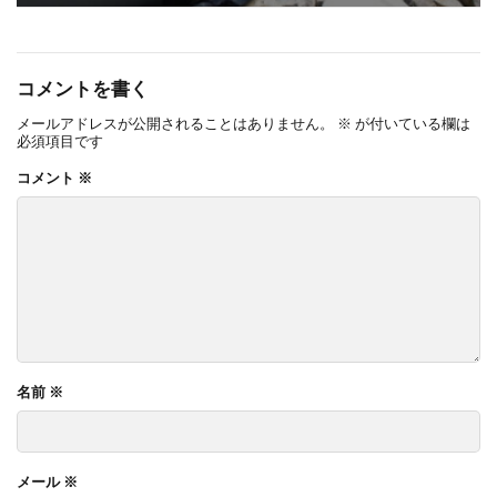
OnlyOne ネットペブル
OnlyOne ノイエキューブ
OnlyOne パーサス
OnlyOne パーサスネオ
コメントを書く
OnlyOne ピース カラフル
OnlyOne フィール
メールアドレスが公開されることはありません。
※
が付いている欄は
OnlyOne フォレストヒルズガーデンライト
必須項目です
OnlyOne フォレストヒルズネームプレート
コメント
※
OnlyOne ブランツ
OnlyOne ブリーズブリック
OnlyOne ブリックスネーム
OnlyOne ブリッツ
OnlyOne ベルダ
OnlyOne ポストカバー
OnlyOne モデルノ プラスエフ
OnlyOne モデルノW
OnlyOne モデルノX ライン
OnlyOne ラ･クローヌ スクエア ライト
名前
※
OnlyOne ラッセルポスト
OnlyOne ルート
OnlyOne 和錆
OnlyOne 真鍮製ポーチライト
メール
※
OnlyOne 金彩水鉢
Penne DESIGN
STターフ