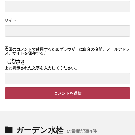
TM9
YKK ヴェクター
YKK エクステリアポスト G3型
サイト
YKK エクステリアポスト T10型
YKK エクステリアポスト T11型
YKK エクステリアポスト T9型
YKK エフルージュ
次回のコメントで使用するためブラウザーに自分の名前、メールアドレ
ス、サイトを保存する。
YKK エフルージュ FIRST
YKK ガーデン倶楽部 スタンダードフェンス
上に表示された文字を入力してください。
YKK シンプルモダン
YKK リウッドデッキ200
YKK リレーリア
YKK ルシアスウォール
YKK ルシアスフェンス
YKK ルシアスポストユニット SD02型
アドヴァン オーシャンストーン
アマゾンジャラ
イナバ物置 ガレーディア
ガーデン水栓
の最新記事4件
イナバ物置 タイヤストッカー