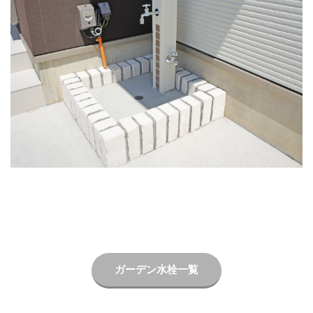
LIXIL ネクストポスト
LIXIL ネスカ
LIXIL ハイサモア
LIXIL フーゴ
LIXIL ファンクションユニット アクシィ
LIXIL ファンクションユニット ウィルモダン
LIXIL フェンスAB
LIXIL ブラケットウォールライト
LIXIL プラスG
LIXIL プレスタフェンス
LIXIL プレミエス
LIXIL プログコートフェンス
LIXIL ベルニューズ
LIXIL ラフィーネ門扉
LIXIL ワイドシャッターS
LIXIL 切文字サイン
LIXIL 横型ポストP-1型
LIXIL 樹ら楽ステージ
LIXIL 機能門柱FS
LIXIL 機能門柱FW
LIXIL 美彩 マリンライト
LIXIL 表札灯
ガーデン水栓一覧
LIXIL 門柱灯
LIXIL 開き門扉AB
OnlyOne アートモザイクスクエア