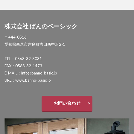
セキスイデザインワークス ゼロフランジライト
タカショー アートポート
株式会社 ばんのベーシック
タカショー エクスレッズウォールライト
タカショー エバーアートウッドフェンス
〒444-0516
愛知県西尾市吉良町吉田西中浜2-1
タカショー エバーアートボード
タカショー エバースクリーン
TEL：0563-32-3031
タカショー ガラスサイン
FAX：0563-32-1473
E-MAIL：info@banno-basic.jp
タカショー シンプルシェード
URL：www.banno-basic.jp
タカショー セラウォール
タカショー セラクラシック
タカショー セラトップストーンタイル
お問い合わせ
タカショー セラレバンテ
タカショー タンモクウッド
タカショー デザインパネルⅡ