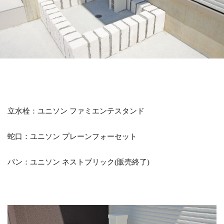
LIXIL アメリカンフェンス
LIXIL アルファベットサイン
LIXIL アルメッシュフェンス
LIXIL ウィンスリーポート
LIXIL ウォールスクリーン
LIXIL ウォールスクリーンファンクション門袖
LIXIL エクスポスト
LIXIL エクスポスト プレイン
LIXIL エススライド
LIXIL ガーデンルームGF
立水栓：ユニソン ファミエンテスタンド
LIXIL カーポートSC
LIXIL ガラスサイン
蛇口：ユニソン プレーンフォーセット
LIXIL グレイスランド
LIXIL コートラインⅡ
LIXIL ココマ
LIXIL サイモン
LIXIL サニージュ
パン：ユニソン ネストブリック(販売終了)
LIXIL サニーブリーズフェンス
LIXIL ジーマ
LIXIL スタイルコート
LIXIL ステンレスサイン
LIXIL スマート宅配ポスト
LIXIL デザイナーズパーツ 枕木材