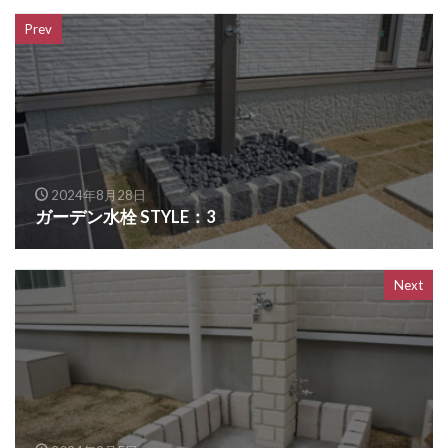
OnlyOne ヴァリオネオ
Prev
OnlyOne ヴェリータヌーボS
OnlyOne ウォールマウントライト
OnlyOne エッジネームプレート
OnlyOne カーストップバー
OnlyOne クーリエ
OnlyOne サブレ
OnlyOne シャーポ
2024年8月28日
OnlyOne ショーケース エントランスユニット
ガーデン水栓 STYLE：3
OnlyOne ショーケース専用ボーノ
OnlyOne シンプルフレーム フロントネームプレート
Next
OnlyOne シンライト
OnlyOne スマートポール セレクト
OnlyOne セレーノ
OnlyOne ティンバー
OnlyOne テンピオ
OnlyOne ナミプラス アール
OnlyOne ニューヨークスタイル