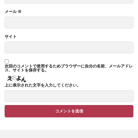
TM9
YKK ヴェクター
メール
※
YKK エクステリアポスト G3型
YKK エクステリアポスト T10型
サイト
YKK エクステリアポスト T11型
YKK エクステリアポスト T9型
YKK エフルージュ
YKK エフルージュ FIRST
次回のコメントで使用するためブラウザーに自分の名前、メールアドレ
YKK ガーデン倶楽部 スタンダードフェンス
ス、サイトを保存する。
YKK シンプルモダン
YKK リウッドデッキ200
上に表示された文字を入力してください。
YKK リレーリア
YKK ルシアスウォール
YKK ルシアスフェンス
YKK ルシアスポストユニット SD02型
アドヴァン オーシャンストーン
アマゾンジャラ
イナバ物置 ガレーディア
イナバ物置 タイヤストッカー