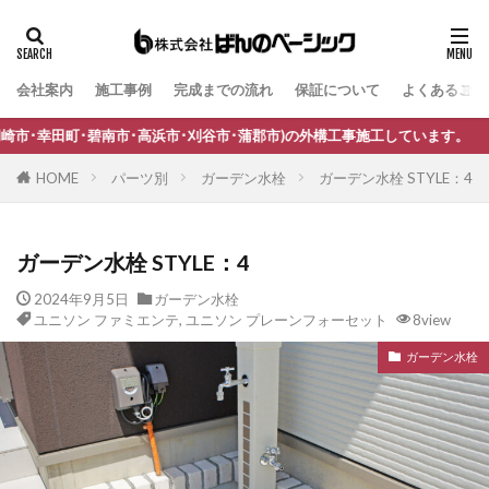
会社案内
施工事例
完成までの流れ
保証について
よくあるご質
タグ
B-Life.s Bウッドスタイル
B-Life.s ジョグストーン
･高浜市･刈谷市･蒲郡市)の外構工事施工しています。
B-Life.s スティックボーダー
HOME
パーツ別
ガーデン水栓
ガーデン水栓 STYLE：4
B-Life.s ロートアイアンサイン
Dea's Garden A-07
Dea'sGarden A-03
Dea'sGarden C-13
ガーデン水栓 STYLE：4
Dea'sGarden アルモ
Dea'sGarden アンジュ
2024年9月5日
ガーデン水栓
Dea'sGarden カンナミニ
Dea'sGarden スタッコU
ユニソン ファミエンテ
,
ユニソン プレーンフォーセット
8view
Dea'sGarden ディーズシェッド カンナ
ガーデン水栓
Dea'sGarden プロバンス
Dea'sGarden ポーチ
ECOMOC エコモックフェンス
Kターフ
LIXIL アーキフィールド
LIXIL アーキフラン
LIXIL アクシィ1型
LIXIL アクシィ2型