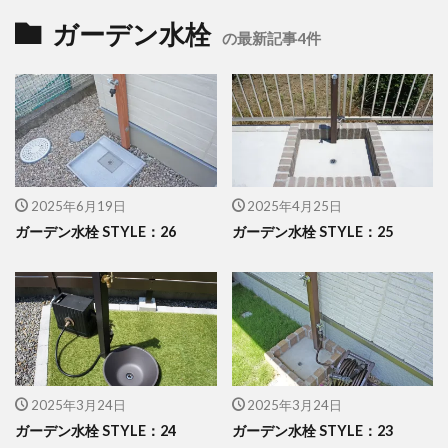
イナバ物置 ダストボックス
イナバ物置 ナイソー
ガーデン水栓
の最新記事4件
イナバ物置 ネクスタ
イナバ物置 バイク保管庫
イナバ物置 フォルタ
イナバ物置 自転車置場 BFXタイプ
ウリン
エクスタイル アーバンフェンス
エクスタイル アーバンポールAD
2025年6月19日
2025年4月25日
エレント パークスワイド
エレント フォルテット
ガーデン水栓 STYLE：26
ガーデン水栓 STYLE：25
オオムラ ジェラシカ
カーポート
キャンペーン
きらまつり
グローベン プラド/one
コイズミ照明 AU42402L
コラム
サンアイ岡本 セッパンガレージ
ジャービス商事 アニマル蛇口
2025年3月24日
2025年3月24日
ジャービス商事 蛇口プレート
ジャワ鉄平
ガーデン水栓 STYLE：24
ガーデン水栓 STYLE：23
スタッフブログ
スノーホワイト