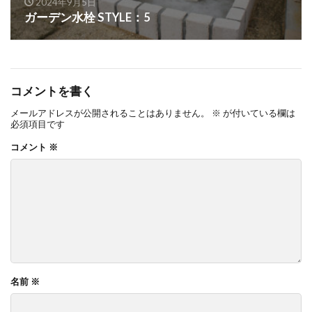
2024年9月5日
OnlyOne ネットペブル
OnlyOne ノイエキューブ
ガーデン水栓 STYLE：5
OnlyOne パーサス
OnlyOne パーサスネオ
OnlyOne ピース カラフル
OnlyOne フィール
OnlyOne フォレストヒルズガーデンライト
コメントを書く
OnlyOne フォレストヒルズネームプレート
メールアドレスが公開されることはありません。
※
が付いている欄は
必須項目です
OnlyOne ブランツ
OnlyOne ブリーズブリック
コメント
※
OnlyOne ブリックスネーム
OnlyOne ブリッツ
OnlyOne ベルダ
OnlyOne ポストカバー
OnlyOne モデルノ プラスエフ
OnlyOne モデルノW
OnlyOne モデルノX ライン
OnlyOne ラ･クローヌ スクエア ライト
OnlyOne ラッセルポスト
OnlyOne ルート
名前
※
OnlyOne 和錆
OnlyOne 真鍮製ポーチライト
OnlyOne 金彩水鉢
Penne DESIGN
STターフ