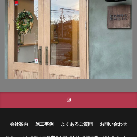
タカショー フレームポーチ
タカショー マリンライト
タカショー モクプラボード
タカショー モダンクラシックライト
タカショー ロイヤルフェンス
タクボ物置 Mr.ストックマン
トーシンコーポレーション unティーラ
トーシンコーポレーション 胴長横水栓スミレハンドル
ニッタイ工業 フェアフェース
パナソニック LGW46149K
パナソニック コンボ
パナソニック ユーロバッグ
ボビ
ボビカーゴ
ボンボビ
マックスノブロック ボン
会社案内
施工事例
よくあるご質問
お問い合わせ
ユーロ物置 バイシクルキューブ
ユーロ物置 フロントエントリー